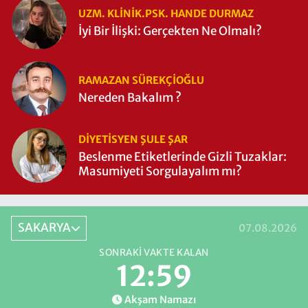
UZM. KLINIK.PSK. HANDE DURMAZ
İyi Bir İlişki: Gerçekten Ne Olmalı?
RAMAZAN SÜREKÇIOĞLU
Nereden Bakalım ?
DIYETISYEN ŞULE ŞAR
Beslenme Etiketlerinde Gizli Tuzaklar:
Masumiyeti Sorgulayalım mı?
SAKARYA
07.08.2026
SONRAKI VAKTE KALAN
12:59
Akşam Namazı