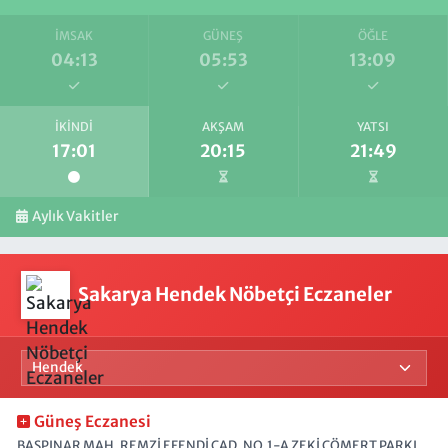
İMSAK
GÜNEŞ
ÖĞLE
04:13
05:53
13:09
İKINDI
AKŞAM
YATSI
17:01
20:15
21:49
Aylık Vakitler
Sakarya Hendek Nöbetçi Eczaneler
Güneş Eczanesi
BAŞPINAR MAH. REMZİ EFENDİ CAD. NO.1-A ZEKİ CÖMERT PARKI