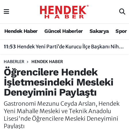
Hendek Haber
Hendek Haber
Sakarya Nöbetçi Eczaneler
Hendek Haber
Güncel Haberler
Sakarya
Spor
Güncel Haberler
Güncel Haberler
Sakarya Hava Durumu
11:53
Hendek Yeni Parti’de Kurucu İlçe Başkanı Nihat Bayraktar Oldu
Sakarya
Siyaset
Sakarya Trafik Yoğunluk Haritası
HABERLER
HENDEK HABER
Spor
Sakarya
Süper Lig Puan Durumu ve Fikstür
Öğrencilere Hendek
İşletmesindeki Mesleki
Nöbetçi Eczaneler
Hakkında
Tüm Manşetler
Deneyimini Paylaştı
Vefat Edenler
Hendek Haber Reklam Servisi
Son Dakika Haberleri
Gastronomi Mezunu Ceyda Arslan, Hendek
Künye
Haber Arşivi
Yeni Mahalle Mesleki ve Teknik Anadolu
Lisesi'nde Öğrencilere Mesleki Deneyimini
İletişim
Paylaştı