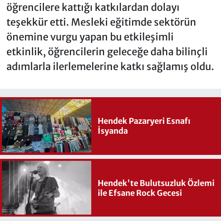
öğrencilere kattığı katkılardan dolayı
teşekkür etti. Mesleki eğitimde sektörün
önemine vurgu yapan bu etkileşimli
etkinlik, öğrencilerin geleceğe daha bilinçli
adımlarla ilerlemelerine katkı sağlamış oldu.
Hendek Pazaryeri Esnafı
İsyanda
Hendek'te Bulutsuzluk Özlemi
ile Efsane Rock Gecesi