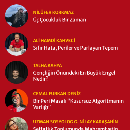
NILÜFER KORKMAZ
Üç Çocukluk Bir Zaman
ALI HAMDI KAHVECİ
Sıfır Hata, Periler ve Parlayan Tepem
TALHA KAHYA
Gençliğin Önündeki En Büyük Engel
Nedir?
CEMAL FURKAN DENİZ
Bir Peri Masalı “Kusursuz Algoritmanın
Varlığı”
UZMAN SOSYOLOG G. NILAY KARAŞAHİN
Şeffaflık Toplumunda Mahremiyetin