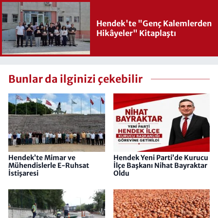
Hendek'te "Genç Kalemlerden
Hikâyeler" Kitaplaştı
Bunlar da ilginizi çekebilir
Hendek’te Mimar ve
Hendek Yeni Parti’de Kurucu
Mühendislerle E-Ruhsat
İlçe Başkanı Nihat Bayraktar
İstişaresi
Oldu