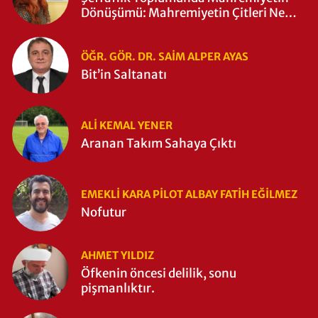
Dönüşümü: Mahremiyetin Çitleri Ne
Zaman Yıkıldı?
ÖĞR. GÖR. DR. SAIM ALPER AYAS
Bit’in Saltanatı
ALI KEMAL YENER
Aranan Takım Sahaya Çıktı
EMEKLI KARA PILOT ALBAY FATIH EĞİLMEZ
Nofutur
AHMET YILDIZ
Öfkenin öncesi delilik, sonu
pişmanlıktır.