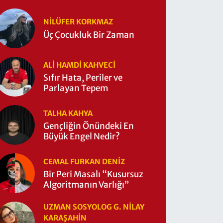
NILÜFER KORKMAZ
Üç Çocukluk Bir Zaman
ALI HAMDI KAHVECİ
Sıfır Hata, Periler ve
Parlayan Tepem
TALHA KAHYA
Gençliğin Önündeki En
Büyük Engel Nedir?
CEMAL FURKAN DENİZ
Bir Peri Masalı “Kusursuz
Algoritmanın Varlığı”
UZMAN SOSYOLOG G. NILAY
KARAŞAHİN