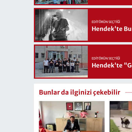
EDITÖRÜN SEÇTIĞI
Hendek'te Bul
EDITÖRÜN SEÇTIĞI
Hendek'te "Ge
Bunlar da ilginizi çekebilir