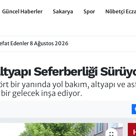
Güncel Haberler
Sakarya
Spor
Nöbetçi Ecz
efat Edenler 8 Ağustos 2026
ltyapı Seferberliği Sürüy
rt bir yanında yol bakım, altyapı ve as
bir gelecek inşa ediyor.