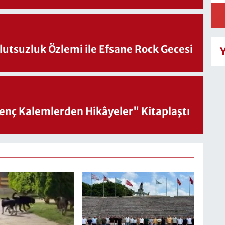
utsuzluk Özlemi ile Efsane Rock Gecesi
nç Kalemlerden Hikâyeler" Kitaplaştı