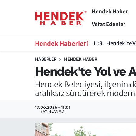
Hendek Haber
Hendek Haber
Hendek Haber
Sakarya Nöbetçi Eczaneler
Vefat Edenler
Güncel Haberler
Güncel Haberler
Sakarya Hava Durumu
Hendek Haberleri
11:31
Hendek'te V
Sakarya
Siyaset
Sakarya Trafik Yoğunluk Haritası
HABERLER
HENDEK HABER
Hendek'te Yol ve A
Spor
Sakarya
Süper Lig Puan Durumu ve Fikstür
Hendek Belediyesi, ilçenin dö
Nöbetçi Eczaneler
Hakkında
Tüm Manşetler
aralıksız sürdürerek modern 
Vefat Edenler
Hendek Haber Reklam Servisi
Son Dakika Haberleri
17.06.2026 - 11:01
YAYINLANMA
Künye
Haber Arşivi
İletişim