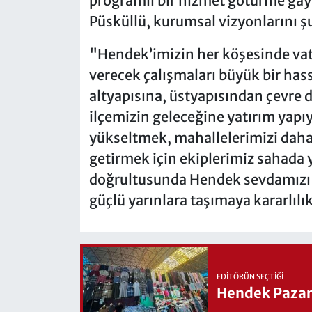
programlı bir hizmet götürme gayr
Püsküllü, kurumsal vizyonlarını şu
"Hendek’imizin her köşesinde vat
verecek çalışmaları büyük bir has
altyapısına, üstyapısından çevre 
ilçemizin geleceğine yatırım yapı
yükseltmek, mahallelerimizi daha
getirmek için ekiplerimiz sahada 
doğrultusunda Hendek sevdamızı 
güçlü yarınlara taşımaya kararlıl
EDITÖRÜN SEÇTIĞI
Hendek Pazary