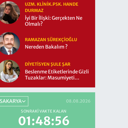
UZM. KLINIK.PSK. HANDE
DURMAZ
İyi Bir İlişki: Gerçekten Ne
Olmalı?
RAMAZAN SÜREKÇIOĞLU
Nereden Bakalım ?
DIYETISYEN ŞULE ŞAR
Beslenme Etiketlerinde Gizli
Tuzaklar: Masumiyeti
Sorgulayalım mı?
SAKARYA
08.08.2026
SONRAKI VAKTE KALAN
01:48:55