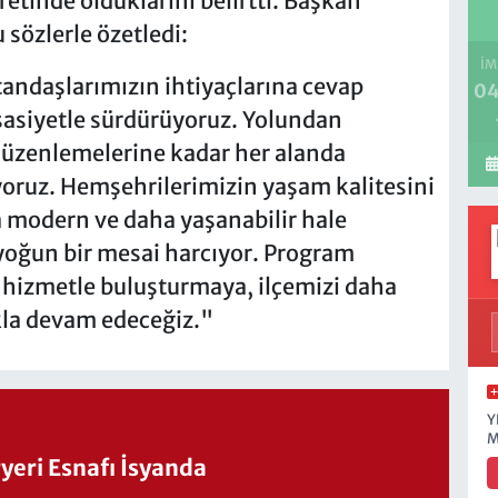
etinde olduklarını belirtti. Başkan
 sözlerle özetledi:
İM
andaşlarımızın ihtiyaçlarına cevap
04
sasiyetle sürdürüyoruz. Yolundan
düzenlemelerine kadar her alanda
yoruz. Hemşehrilerimizin yaşam kalitesini
 modern ve daha yaşanabilir hale
yoğun bir mesai harcıyor. Program
hizmetle buluşturmaya, ilçemizi daha
ıkla devam edeceğiz."
Y
M
eri Esnafı İsyanda