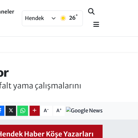
aneler
°
26
Hendek
or
falt yama çalışmalarını
-
+
A
A
Hendek Haber Köşe Yazarları