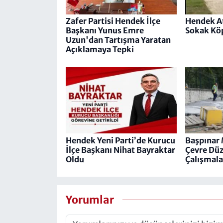
Zafer Partisi Hendek İlçe
Hendek At
Başkanı Yunus Emre
Sokak Köp
Uzun'dan Tartışma Yaratan
Açıklamaya Tepki
Hendek Yeni Parti’de Kurucu
Başpınar 
İlçe Başkanı Nihat Bayraktar
Çevre Dü
Oldu
Çalışmala
Yorumlar