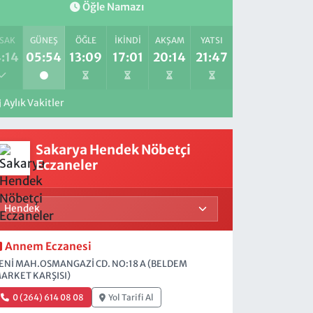
Öğle Namazı
SAK
GÜNEŞ
ÖĞLE
İKINDI
AKŞAM
YATSI
:14
05:54
13:09
17:01
20:14
21:47
Aylık Vakitler
Sakarya Hendek Nöbetçi
Eczaneler
Annem Eczanesi
ENİ MAH.OSMANGAZİ CD. NO:18 A (BELDEM
ARKET KARŞISI)
0 (264) 614 08 08
Yol Tarifi Al