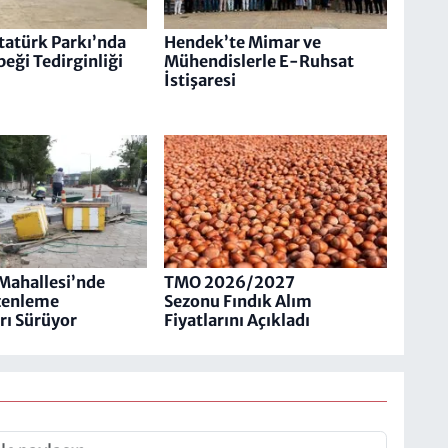
atürk Parkı’nda
Hendek’te Mimar ve
eği Tedirginliği
Mühendislerle E-Ruhsat
İstişaresi
Mahallesi’nde
TMO 2026/2027
zenleme
Sezonu Fındık Alım
rı Sürüyor
Fiyatlarını Açıkladı