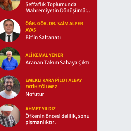
Şeffaflık Toplumunda
Mahremiyetin Dönüşümü:
Mahremiyetin Çitleri Ne
Zaman Yıkıldı?
ÖĞR. GÖR. DR. SAIM ALPER
AYAS
Bit’in Saltanatı
ALI KEMAL YENER
Aranan Takım Sahaya Çıktı
EMEKLI KARA PILOT ALBAY
FATIH EĞİLMEZ
Nofutur
AHMET YILDIZ
Öfkenin öncesi delilik, sonu
pişmanlıktır.