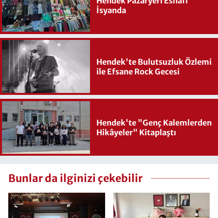
Hendek Pazaryeri Esnafı
İsyanda
Hendek'te Bulutsuzluk Özlemi
ile Efsane Rock Gecesi
Hendek'te "Genç Kalemlerden
Hikâyeler" Kitaplaştı
Bunlar da ilginizi çekebilir