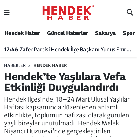
Hendek Haber
Hendek Haber
Sakarya Nöbetçi Eczaneler
Hendek Haber
Güncel Haberler
Sakarya
Spor
Güncel Haberler
Güncel Haberler
Sakarya Hava Durumu
12:46
Zafer Partisi Hendek İlçe Başkanı Yunus Emre Uzun'dan Tartışma Yaratan Açıklamaya Tepki
Sakarya
Siyaset
Sakarya Trafik Yoğunluk Haritası
HABERLER
HENDEK HABER
Spor
Sakarya
Süper Lig Puan Durumu ve Fikstür
Hendek’te Yaşlılara Vefa
Etkinliği Duygulandırdı
Nöbetçi Eczaneler
Hakkında
Tüm Manşetler
Hendek ilçesinde, 18–24 Mart Ulusal Yaşlılar
Vefat Edenler
Hendek Haber Reklam Servisi
Son Dakika Haberleri
Haftası kapsamında düzenlenen anlamlı
etkinlikte, toplumun hafızası olarak görülen
Künye
Haber Arşivi
yaşlı bireyler unutulmadı. Hendek Melek
Nişancı Huzurevi’nde gerçekleştirilen
İletişim