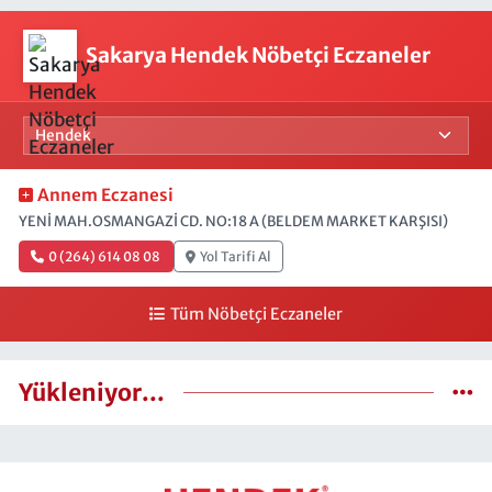
Sakarya Hendek Nöbetçi Eczaneler
Annem Eczanesi
YENİ MAH.OSMANGAZİ CD. NO:18 A (BELDEM MARKET KARŞISI)
0 (264) 614 08 08
Yol Tarifi Al
Tüm Nöbetçi Eczaneler
Yükleniyor...