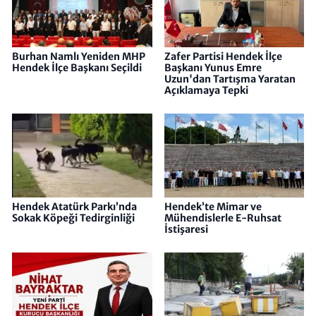
Burhan Namlı Yeniden MHP
Zafer Partisi Hendek İlçe
Hendek İlçe Başkanı Seçildi
Başkanı Yunus Emre
Uzun'dan Tartışma Yaratan
Açıklamaya Tepki
Hendek Atatürk Parkı’nda
Hendek’te Mimar ve
Sokak Köpeği Tedirginliği
Mühendislerle E-Ruhsat
İstişaresi