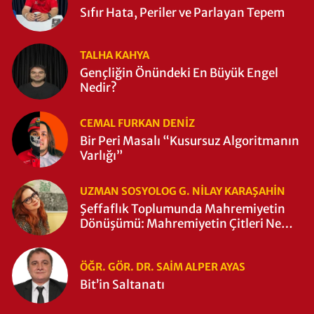
Sıfır Hata, Periler ve Parlayan Tepem
TALHA KAHYA
Gençliğin Önündeki En Büyük Engel
Nedir?
CEMAL FURKAN DENİZ
Bir Peri Masalı “Kusursuz Algoritmanın
Varlığı”
UZMAN SOSYOLOG G. NILAY KARAŞAHİN
Şeffaflık Toplumunda Mahremiyetin
Dönüşümü: Mahremiyetin Çitleri Ne
Zaman Yıkıldı?
ÖĞR. GÖR. DR. SAIM ALPER AYAS
Bit’in Saltanatı