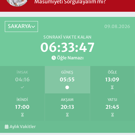
Masumiyeti Sorgulayalım mı?
SAKARYA
09.08.2026
SONRAKI VAKTE KALAN
06:33:46
Öğle Namazı
İMSAK
GÜNEŞ
ÖĞLE
04:16
05:55
13:09
İKINDI
AKŞAM
YATSI
17:00
20:13
21:45
Aylık Vakitler