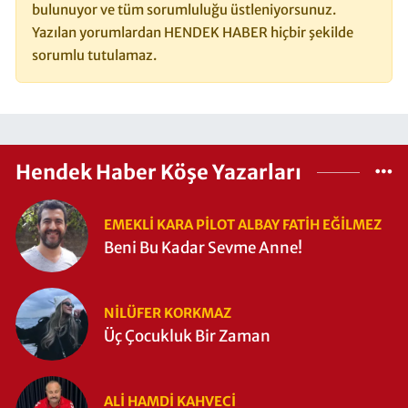
bulunuyor ve tüm sorumluluğu üstleniyorsunuz.
Yazılan yorumlardan HENDEK HABER hiçbir şekilde
sorumlu tutulamaz.
Hendek Haber Köşe Yazarları
EMEKLI KARA PILOT ALBAY FATIH EĞİLMEZ
Beni Bu Kadar Sevme Anne!
NILÜFER KORKMAZ
Üç Çocukluk Bir Zaman
ALI HAMDI KAHVECİ