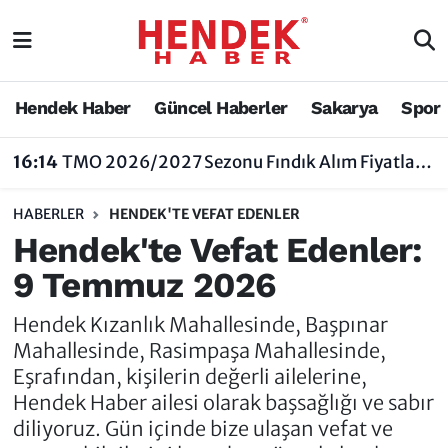
Hendek Haber
Hendek Haber
Sakarya Nöbetçi Eczaneler
Hendek Haber
Güncel Haberler
Sakarya
Spor
Güncel Haberler
Güncel Haberler
Sakarya Hava Durumu
16:14
TMO 2026/2027 Sezonu Fındık Alım Fiyatlarını Açıkladı
Sakarya
Siyaset
Sakarya Trafik Yoğunluk Haritası
HABERLER
HENDEK'TE VEFAT EDENLER
Spor
Sakarya
Süper Lig Puan Durumu ve Fikstür
Hendek'te Vefat Edenler:
9 Temmuz 2026
Nöbetçi Eczaneler
Hakkında
Tüm Manşetler
Hendek Kızanlık Mahallesinde, Başpınar
Vefat Edenler
Hendek Haber Reklam Servisi
Son Dakika Haberleri
Mahallesinde, Rasimpaşa Mahallesinde,
Eşrafından, kişilerin değerli ailelerine,
Künye
Haber Arşivi
Hendek Haber ailesi olarak başsağlığı ve sabır
diliyoruz. Gün içinde bize ulaşan vefat ve
İletişim