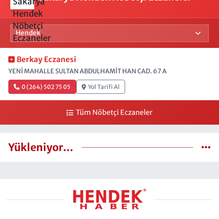
Berkay Eczanesi
YENİ MAHALLE SULTAN ABDULHAMİT HAN CAD. 67 A
0 (264) 502 75 05
Yol Tarifi Al
Tüm Nöbetçi Eczaneler
Yükleniyor...