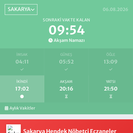
SAKARYA
06.08.2026
SONRAKI VAKTE KALAN
09:54
Akşam Namazı
İMSAK
GÜNEŞ
ÖĞLE
04:11
05:52
13:09
İKINDI
AKŞAM
YATSI
17:02
20:16
21:50
Aylık Vakitler
Sakarya Hendek Nöbetçi Eczaneler