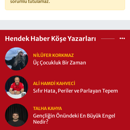
sorumlu tutulamaz.
Hendek Haber Köşe Yazarları
NILÜFER KORKMAZ
Üç Çocukluk Bir Zaman
ALI HAMDI KAHVECİ
Sıfır Hata, Periler ve Parlayan Tepem
TALHA KAHYA
Gençliğin Önündeki En Büyük Engel
Nedir?