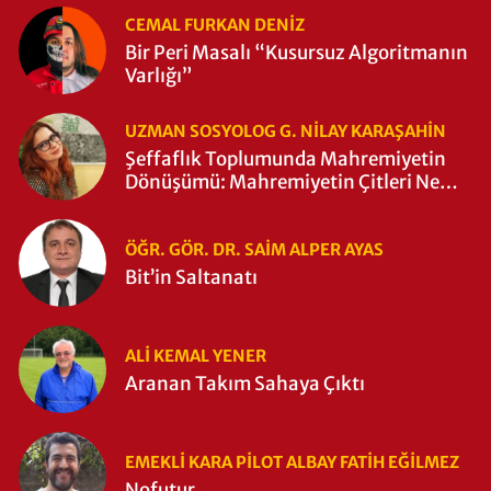
CEMAL FURKAN DENİZ
Bir Peri Masalı “Kusursuz Algoritmanın
Varlığı”
UZMAN SOSYOLOG G. NILAY KARAŞAHİN
Şeffaflık Toplumunda Mahremiyetin
Dönüşümü: Mahremiyetin Çitleri Ne
Zaman Yıkıldı?
ÖĞR. GÖR. DR. SAIM ALPER AYAS
Bit’in Saltanatı
ALI KEMAL YENER
Aranan Takım Sahaya Çıktı
EMEKLI KARA PILOT ALBAY FATIH EĞİLMEZ
Nofutur