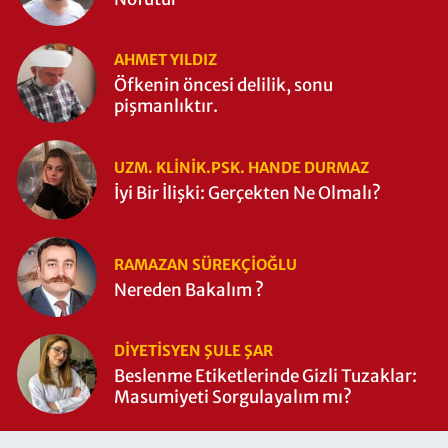
AHMET YILDIZ
Öfkenin öncesi delilik, sonu
pişmanlıktır.
UZM. KLINIK.PSK. HANDE DURMAZ
İyi Bir İlişki: Gerçekten Ne Olmalı?
RAMAZAN SÜREKÇIOĞLU
Nereden Bakalım ?
DIYETISYEN ŞULE ŞAR
Beslenme Etiketlerinde Gizli Tuzaklar:
Masumiyeti Sorgulayalım mı?