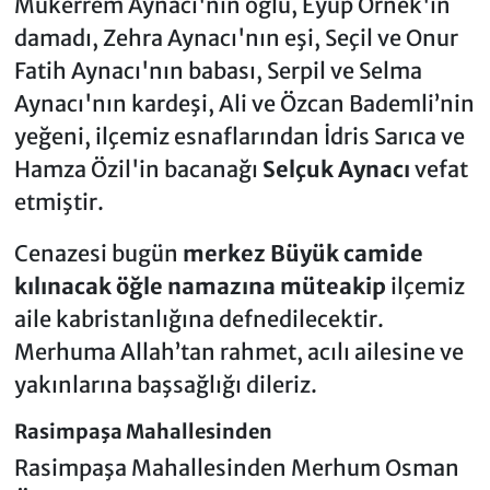
Mükerrem Aynacı'nın oğlu, Eyüp Örnek'in
damadı, Zehra Aynacı'nın eşi, Seçil ve Onur
Fatih Aynacı'nın babası, Serpil ve Selma
Aynacı'nın kardeşi, Ali ve Özcan Bademli’nin
yeğeni, ilçemiz esnaflarından İdris Sarıca ve
Hamza Özil'in bacanağı
Selçuk Aynacı
vefat
etmiştir.
Cenazesi bugün
merkez Büyük camide
kılınacak öğle namazına müteakip
ilçemiz
aile kabristanlığına defnedilecektir.
Merhuma Allah’tan rahmet, acılı ailesine ve
yakınlarına başsağlığı dileriz.
Rasimpaşa Mahallesinden
Rasimpaşa Mahallesinden Merhum Osman