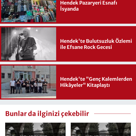
Hendek Pazaryeri Esnafı
İsyanda
Hendek'te Bulutsuzluk Özlemi
ile Efsane Rock Gecesi
Hendek'te "Genç Kalemlerden
Hikâyeler" Kitaplaştı
Bunlar da ilginizi çekebilir