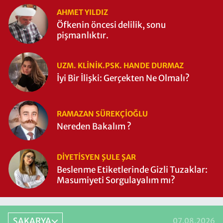
AHMET YILDIZ
Öfkenin öncesi delilik, sonu
pişmanlıktır.
UZM. KLINIK.PSK. HANDE DURMAZ
İyi Bir İlişki: Gerçekten Ne Olmalı?
RAMAZAN SÜREKÇIOĞLU
Nereden Bakalım ?
DIYETISYEN ŞULE ŞAR
Beslenme Etiketlerinde Gizli Tuzaklar:
Masumiyeti Sorgulayalım mı?
SAKARYA
07.08.2026