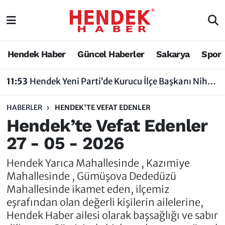
Hendek Haber
Hendek Haber
Sakarya Nöbetçi Eczaneler
Hendek Haber
Güncel Haberler
Sakarya
Spor
Güncel Haberler
Güncel Haberler
Sakarya Hava Durumu
11:53
Hendek Yeni Parti’de Kurucu İlçe Başkanı Nihat Bayraktar Oldu
Sakarya
Siyaset
Sakarya Trafik Yoğunluk Haritası
HABERLER
HENDEK'TE VEFAT EDENLER
Spor
Sakarya
Süper Lig Puan Durumu ve Fikstür
Hendek’te Vefat Edenler
27 - 05 - 2026
Nöbetçi Eczaneler
Hakkında
Tüm Manşetler
Hendek Yarıca Mahallesinde , Kazımiye
Vefat Edenler
Hendek Haber Reklam Servisi
Son Dakika Haberleri
Mahallesinde , Gümüşova Dededüzü
Mahallesinde ikamet eden, ilçemiz
Künye
Haber Arşivi
eşrafından olan değerli kişilerin ailelerine,
Hendek Haber ailesi olarak başsağlığı ve sabır
İletişim