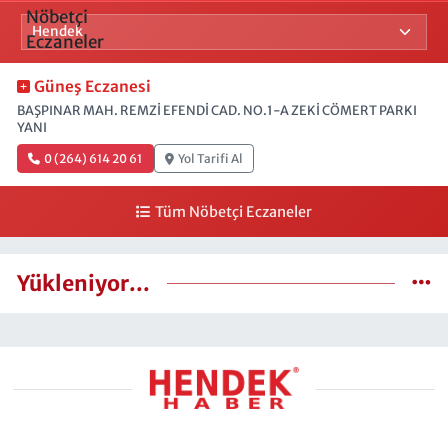
Güneş Eczanesi
BAŞPINAR MAH. REMZİ EFENDİ CAD. NO.1-A ZEKİ CÖMERT PARKI
YANI
0 (264) 614 20 61
Yol Tarifi Al
Tüm Nöbetçi Eczaneler
Yükleniyor...