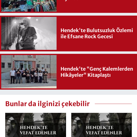
Hendek'te Bulutsuzluk Özlemi
ile Efsane Rock Gecesi
Hendek'te "Genç Kalemlerden
Hikâyeler" Kitaplaştı
Bunlar da ilginizi çekebilir