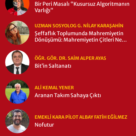
Bir Peri Masalı “Kusursuz Algoritmanın
Varlığı”
UZMAN SOSYOLOG G. NILAY KARAŞAHİN
Şeffaflık Toplumunda Mahremiyetin
Dönüşümü: Mahremiyetin Çitleri Ne
Zaman Yıkıldı?
ÖĞR. GÖR. DR. SAIM ALPER AYAS
Bit’in Saltanatı
ALI KEMAL YENER
Aranan Takım Sahaya Çıktı
EMEKLI KARA PILOT ALBAY FATIH EĞİLMEZ
Nofutur