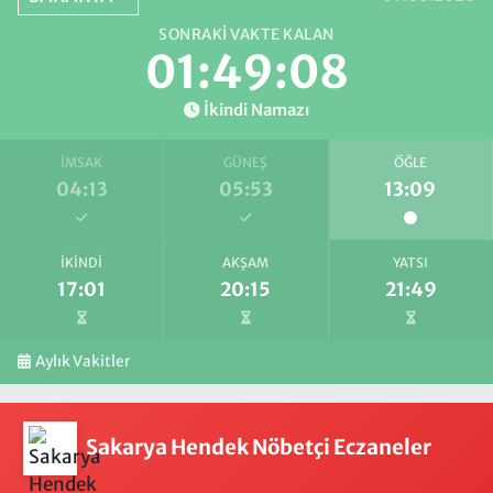
SONRAKI VAKTE KALAN
01:49:08
İkindi Namazı
İMSAK
GÜNEŞ
ÖĞLE
04:13
05:53
13:09
İKINDI
AKŞAM
YATSI
17:01
20:15
21:49
Aylık Vakitler
Sakarya Hendek Nöbetçi Eczaneler