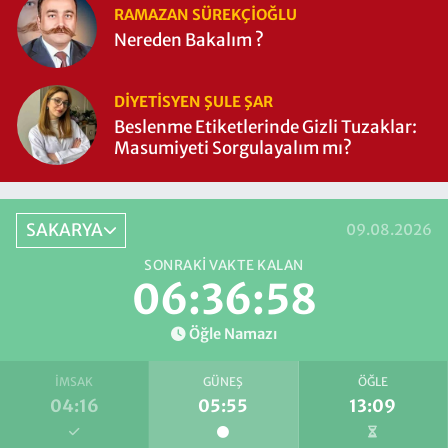
RAMAZAN SÜREKÇIOĞLU
Nereden Bakalım ?
DIYETISYEN ŞULE ŞAR
Beslenme Etiketlerinde Gizli Tuzaklar:
Masumiyeti Sorgulayalım mı?
SAKARYA
09.08.2026
SONRAKI VAKTE KALAN
06:36:57
Öğle Namazı
İMSAK
GÜNEŞ
ÖĞLE
04:16
05:55
13:09