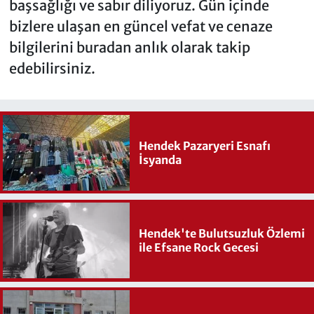
başsağlığı ve sabır diliyoruz. Gün içinde
bizlere ulaşan en güncel vefat ve cenaze
bilgilerini buradan anlık olarak takip
edebilirsiniz.
Hendek Pazaryeri Esnafı
İsyanda
Hendek'te Bulutsuzluk Özlemi
ile Efsane Rock Gecesi