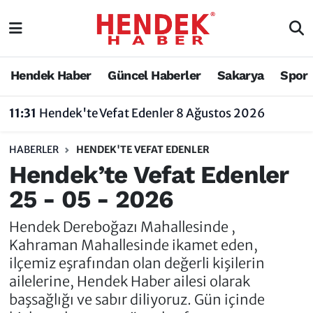
Hendek Haber
Hendek Haber
Sakarya Nöbetçi Eczaneler
Hendek Haber
Güncel Haberler
Sakarya
Spor
Güncel Haberler
Güncel Haberler
Sakarya Hava Durumu
11:31
Hendek'te Vefat Edenler 8 Ağustos 2026
Sakarya
Siyaset
Sakarya Trafik Yoğunluk Haritası
HABERLER
HENDEK'TE VEFAT EDENLER
Spor
Sakarya
Süper Lig Puan Durumu ve Fikstür
Hendek’te Vefat Edenler
25 - 05 - 2026
Nöbetçi Eczaneler
Hakkında
Tüm Manşetler
Hendek Dereboğazı Mahallesinde ,
Vefat Edenler
Hendek Haber Reklam Servisi
Son Dakika Haberleri
Kahraman Mahallesinde ikamet eden,
ilçemiz eşrafından olan değerli kişilerin
Künye
Haber Arşivi
ailelerine, Hendek Haber ailesi olarak
başsağlığı ve sabır diliyoruz. Gün içinde
İletişim