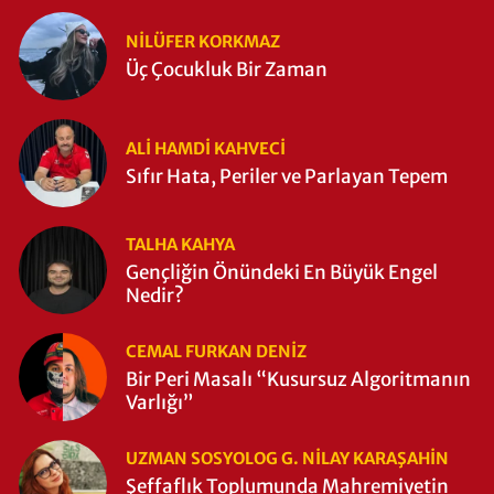
NILÜFER KORKMAZ
Üç Çocukluk Bir Zaman
ALI HAMDI KAHVECİ
Sıfır Hata, Periler ve Parlayan Tepem
TALHA KAHYA
Gençliğin Önündeki En Büyük Engel
Nedir?
CEMAL FURKAN DENİZ
Bir Peri Masalı “Kusursuz Algoritmanın
Varlığı”
UZMAN SOSYOLOG G. NILAY KARAŞAHİN
Şeffaflık Toplumunda Mahremiyetin