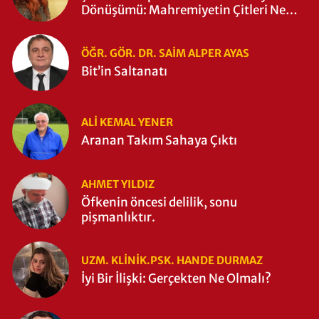
Dönüşümü: Mahremiyetin Çitleri Ne
Zaman Yıkıldı?
ÖĞR. GÖR. DR. SAIM ALPER AYAS
Bit’in Saltanatı
ALI KEMAL YENER
Aranan Takım Sahaya Çıktı
AHMET YILDIZ
Öfkenin öncesi delilik, sonu
pişmanlıktır.
UZM. KLINIK.PSK. HANDE DURMAZ
İyi Bir İlişki: Gerçekten Ne Olmalı?