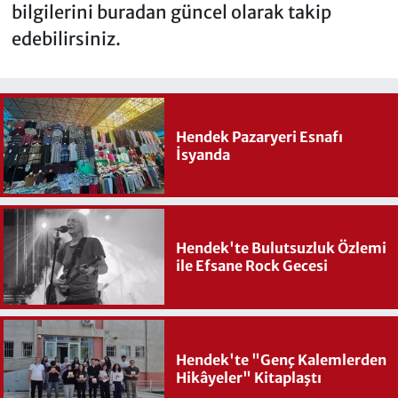
bilgilerini buradan güncel olarak takip
edebilirsiniz.
Hendek Pazaryeri Esnafı
İsyanda
Hendek'te Bulutsuzluk Özlemi
ile Efsane Rock Gecesi
Hendek'te "Genç Kalemlerden
Hikâyeler" Kitaplaştı