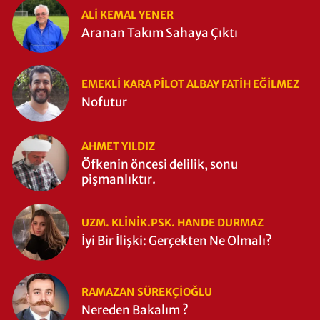
ALI KEMAL YENER
Aranan Takım Sahaya Çıktı
EMEKLI KARA PILOT ALBAY FATIH EĞİLMEZ
Nofutur
AHMET YILDIZ
Öfkenin öncesi delilik, sonu
pişmanlıktır.
UZM. KLINIK.PSK. HANDE DURMAZ
İyi Bir İlişki: Gerçekten Ne Olmalı?
RAMAZAN SÜREKÇIOĞLU
Nereden Bakalım ?