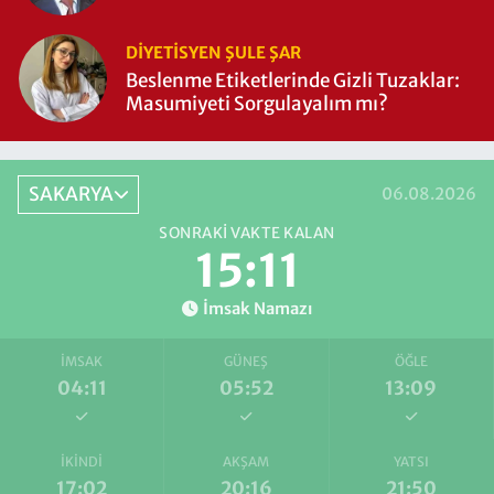
DIYETISYEN ŞULE ŞAR
Beslenme Etiketlerinde Gizli Tuzaklar:
Masumiyeti Sorgulayalım mı?
SAKARYA
06.08.2026
SONRAKI VAKTE KALAN
15:10
İmsak Namazı
İMSAK
GÜNEŞ
ÖĞLE
04:11
05:52
13:09
İKINDI
AKŞAM
YATSI
17:02
20:16
21:50