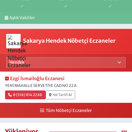
Aylık Vakitler
Sakarya Hendek Nöbetçi Eczaneler
Ezgi İsmailoğlu Eczanesi
YENİ MAHALLE SERVETİYE CAD NO 22 A
0 (536) 814 22 88
Yol Tarifi Al
Tüm Nöbetçi Eczaneler
Yükleniyor...