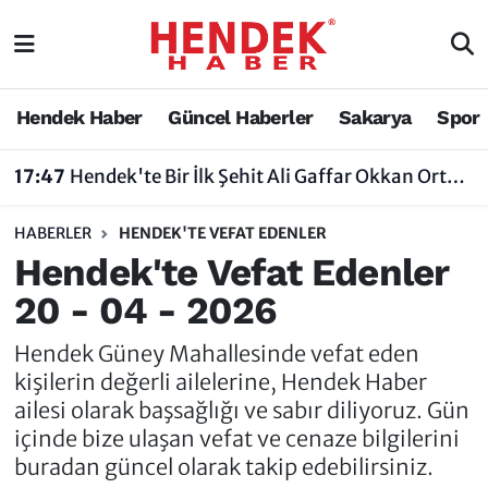
Hendek Haber
Hendek Haber
Sakarya Nöbetçi Eczaneler
Hendek Haber
Güncel Haberler
Sakarya
Spor
Güncel Haberler
Güncel Haberler
Sakarya Hava Durumu
17:47
Hendek'te Bir İlk Şehit Ali Gaffar Okkan Ortaokulu Çoklu Yabancı Dil Uygulama Okulu Oldu
Sakarya
Siyaset
Sakarya Trafik Yoğunluk Haritası
HABERLER
HENDEK'TE VEFAT EDENLER
Spor
Sakarya
Süper Lig Puan Durumu ve Fikstür
Hendek'te Vefat Edenler
20 - 04 - 2026
Nöbetçi Eczaneler
Hakkında
Tüm Manşetler
Hendek Güney Mahallesinde vefat eden
Vefat Edenler
Hendek Haber Reklam Servisi
Son Dakika Haberleri
kişilerin değerli ailelerine, Hendek Haber
ailesi olarak başsağlığı ve sabır diliyoruz. Gün
Künye
Haber Arşivi
içinde bize ulaşan vefat ve cenaze bilgilerini
buradan güncel olarak takip edebilirsiniz.
İletişim