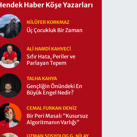
Hendek Haber Köşe Yazarları
NILÜFER KORKMAZ
Üç Çocukluk Bir Zaman
ALI HAMDI KAHVECİ
Sıfır Hata, Periler ve
Parlayan Tepem
TALHA KAHYA
Gençliğin Önündeki En
Büyük Engel Nedir?
CEMAL FURKAN DENİZ
Bir Peri Masalı “Kusursuz
Algoritmanın Varlığı”
UZMAN SOSYOLOG G. NILAY