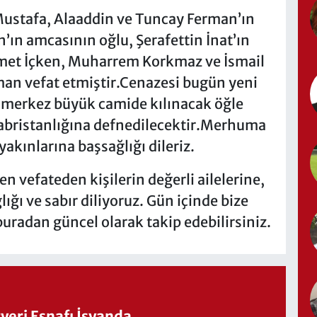
stafa, Alaaddin ve Tuncay Ferman’ın
’ın amcasının oğlu, Şerafettin İnat’ın
hmet İçken, Muharrem Korkmaz ve İsmail
an vefat etmiştir.Cenazesi bugün yeni
 merkez büyük camide kılınacak öğle
abristanlığına defnedilecektir.Merhuma
yakınlarına başsağlığı dileriz.
vefateden kişilerin değerli ailelerine,
ığı ve sabır diliyoruz. Gün içinde bize
buradan güncel olarak takip edebilirsiniz.
eri Esnafı İsyanda