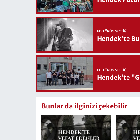
EDITÖRÜN SEÇTIĞI
Hendek'te Bul
EDITÖRÜN SEÇTIĞI
Hendek'te "Ge
Bunlar da ilginizi çekebilir