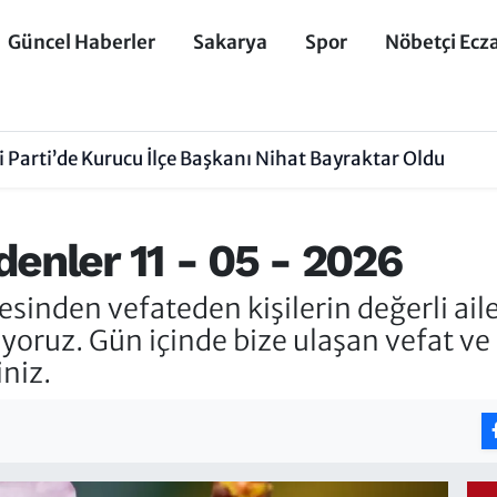
Güncel Haberler
Sakarya
Spor
Nöbetçi Ecz
 Parti’de Kurucu İlçe Başkanı Nihat Bayraktar Oldu
enler 11 - 05 - 2026
nden vefateden kişilerin değerli aile
liyoruz. Gün içinde bize ulaşan vefat ve
iniz.