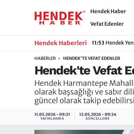
Hendek Haber
Hendek Haber
Hendek Haber
Sakarya Nöbetçi Eczaneler
Vefat Edenler
Güncel Haberler
Güncel Haberler
Sakarya Hava Durumu
Hendek Haberleri
11:53
Hendek Yeni
Sakarya
Siyaset
Sakarya Trafik Yoğunluk Haritası
HABERLER
HENDEK'TE VEFAT EDENLER
Hendek'te Vefat Ed
Spor
Sakarya
Süper Lig Puan Durumu ve Fikstür
Hendek Harmantepe Mahallesi
Nöbetçi Eczaneler
Hakkında
Tüm Manşetler
olarak başsağlığı ve sabır di
Vefat Edenler
Hendek Haber Reklam Servisi
Son Dakika Haberleri
güncel olarak takip edebilirs
Künye
Haber Arşivi
11.05.2026 - 09:21
12.05.2026 - 09:24
YAYINLANMA
GÜNCELLEME
İletişim