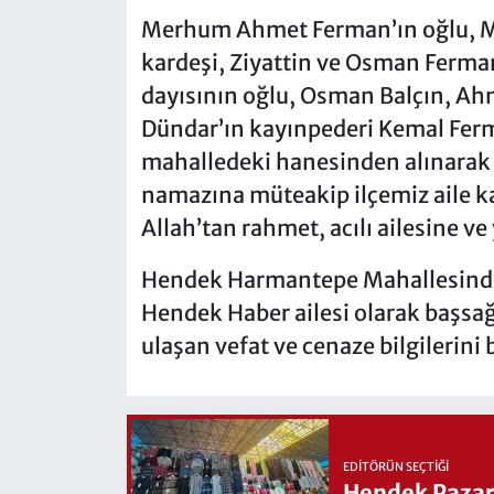
Merhum Ahmet Ferman’ın oğlu, Mu
kardeşi, Ziyattin ve Osman Ferman
dayısının oğlu, Osman Balçın, A
Dündar’ın kayınpederi Kemal Ferm
mahalledeki hanesinden alınarak
namazına müteakip ilçemiz aile k
Allah’tan rahmet, acılı ailesine ve 
Hendek Harmantepe Mahallesinden 
Hendek Haber ailesi olarak başsağl
ulaşan vefat ve cenaze bilgilerini 
EDITÖRÜN SEÇTIĞI
Hendek Pazary