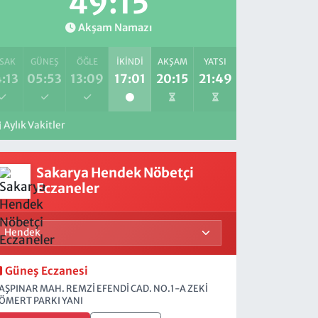
49:14
Akşam Namazı
SAK
GÜNEŞ
ÖĞLE
İKINDI
AKŞAM
YATSI
:13
05:53
13:09
17:01
20:15
21:49
Aylık Vakitler
Sakarya Hendek Nöbetçi
Eczaneler
Güneş Eczanesi
AŞPINAR MAH. REMZİ EFENDİ CAD. NO.1-A ZEKİ
ÖMERT PARKI YANI