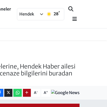
aneler
°
28
Hendek
lerine, Hendek Haber ailesi
 cenaze bilgilerini buradan
-
+
A
A