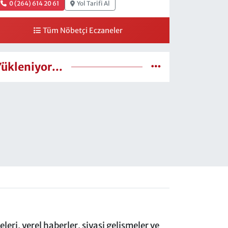
0 (264) 614 20 61
Yol Tarifi Al
Tüm Nöbetçi Eczaneler
Yükleniyor...
eri, yerel haberler, siyasi gelişmeler ve