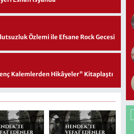
utsuzluk Özlemi ile Efsane Rock Gecesi
nç Kalemlerden Hikâyeler" Kitaplaştı