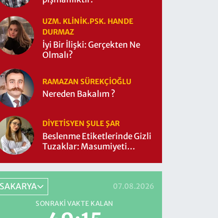
UZM. KLINIK.PSK. HANDE
DURMAZ
İyi Bir İlişki: Gerçekten Ne
Olmalı?
RAMAZAN SÜREKÇIOĞLU
Nereden Bakalım ?
DIYETISYEN ŞULE ŞAR
Beslenme Etiketlerinde Gizli
Tuzaklar: Masumiyeti
Sorgulayalım mı?
SAKARYA
07.08.2026
SONRAKI VAKTE KALAN