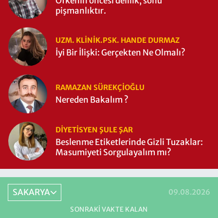
Öfkenin öncesi delilik, sonu
pişmanlıktır.
UZM. KLINIK.PSK. HANDE DURMAZ
İyi Bir İlişki: Gerçekten Ne Olmalı?
RAMAZAN SÜREKÇIOĞLU
Nereden Bakalım ?
DIYETISYEN ŞULE ŞAR
Beslenme Etiketlerinde Gizli Tuzaklar:
Masumiyeti Sorgulayalım mı?
SAKARYA
09.08.2026
SONRAKI VAKTE KALAN