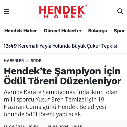
Hendek Haber
Hendek Haber
Sakarya Nöbetçi Eczaneler
Hendek Haber
Güncel Haberler
Sakarya
Spor
Güncel Haberler
Güncel Haberler
Sakarya Hava Durumu
13:49
Keremali Yayla Yolunda Büyük Çukur Tepkisi
Sakarya
Siyaset
Sakarya Trafik Yoğunluk Haritası
HABERLER
SPOR
Spor
Sakarya
Süper Lig Puan Durumu ve Fikstür
Hendek’te Şampiyon İçin
Ödül Töreni Düzenleniyor
Nöbetçi Eczaneler
Hakkında
Tüm Manşetler
Avrupa Karate Şampiyonası'nda ikinci olan
Vefat Edenler
Hendek Haber Reklam Servisi
Son Dakika Haberleri
milli sporcu Yusuf Eren Temizel için 19
Haziran Cuma günü Hendek Belediyesi
Künye
Haber Arşivi
önünde ödül töreni yapılacak.
İletişim
18.06.2026 - 10:54
18.06.2026 - 10:55