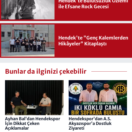
Hendek'te Bulutsuzluk Özlemi
ile Efsane Rock Gecesi
Hendek'te "Genç Kalemlerden
Hikâyeler" Kitaplaştı
Bunlar da ilginizi çekebilir
Ayhan Bal'dan Hendekspor
Hendekspor'dan A.S.
İçin Dikkat Çeken
Akyazıspor'a Dostluk
Açıklamalar
Ziyareti