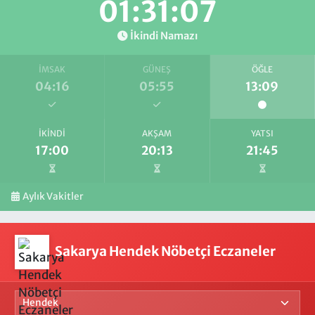
01:31:06
İkindi Namazı
İMSAK
GÜNEŞ
ÖĞLE
04:16
05:55
13:09
İKINDI
AKŞAM
YATSI
17:00
20:13
21:45
Aylık Vakitler
Sakarya Hendek Nöbetçi Eczaneler