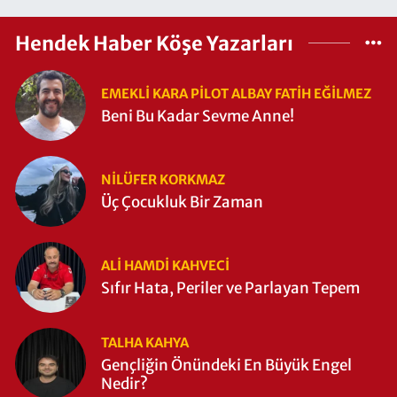
Hendek Haber Köşe Yazarları
EMEKLI KARA PILOT ALBAY FATIH EĞİLMEZ
Beni Bu Kadar Sevme Anne!
NILÜFER KORKMAZ
Üç Çocukluk Bir Zaman
ALI HAMDI KAHVECİ
Sıfır Hata, Periler ve Parlayan Tepem
TALHA KAHYA
Gençliğin Önündeki En Büyük Engel
Nedir?