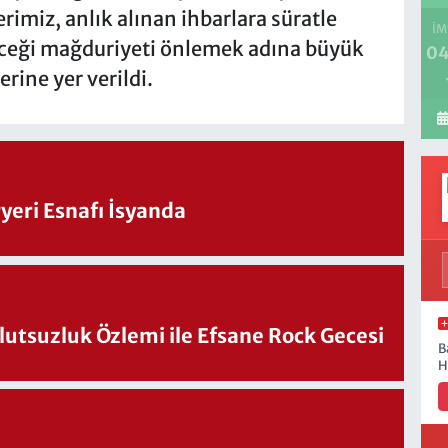
rimiz, anlık alınan ihbarlara süratle
İM
eceği mağduriyeti önlemek adına büyük
04
erine yer verildi.
eri Esnafı İsyanda
utsuzluk Özlemi ile Efsane Rock Gecesi
B
H