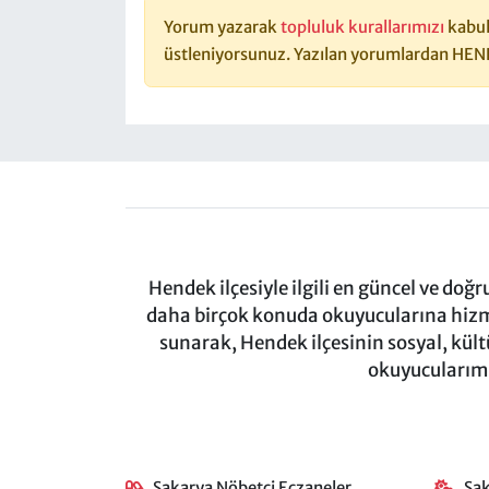
Yorum yazarak
topluluk kurallarımızı
kabul
üstleniyorsunuz. Yazılan yorumlardan HEN
Hendek ilçesiyle ilgili en güncel ve doğ
daha birçok konuda okuyucularına hizm
sunarak, Hendek ilçesinin sosyal, kül
okuyucularımı
Sakarya Nöbetçi Eczaneler
Sa