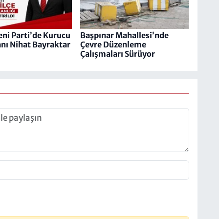
ni Parti’de Kurucu
Başpınar Mahallesi’nde
anı Nihat Bayraktar
Çevre Düzenleme
Çalışmaları Sürüyor