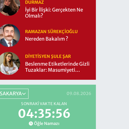
DURMAZ
İyi Bir İlişki: Gerçekten Ne
Olmalı?
RAMAZAN SÜREKÇIOĞLU
Nereden Bakalım ?
DIYETISYEN ŞULE ŞAR
Beslenme Etiketlerinde Gizli
Tuzaklar: Masumiyeti
Sorgulayalım mı?
SAKARYA
09.08.2026
SONRAKI VAKTE KALAN
04:35:55
Öğle Namazı