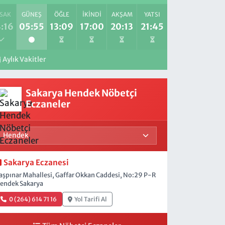
SAK
GÜNEŞ
ÖĞLE
İKINDI
AKŞAM
YATSI
:16
05:55
13:09
17:00
20:13
21:45
Aylık Vakitler
Sakarya Hendek Nöbetçi
Eczaneler
Sakarya Eczanesi
aşpınar Mahallesi, Gaffar Okkan Caddesi, No:29 P-R
endek Sakarya
0 (264) 614 71 16
Yol Tarifi Al