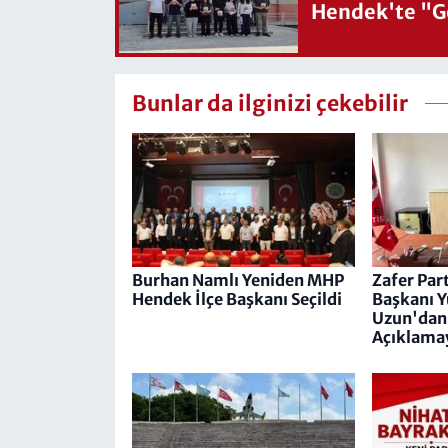
Hendek'te "Ge
Bunlar da ilginizi çekebilir
Burhan Namlı Yeniden MHP
Zafer Part
Hendek İlçe Başkanı Seçildi
Başkanı 
Uzun'dan 
Açıklama