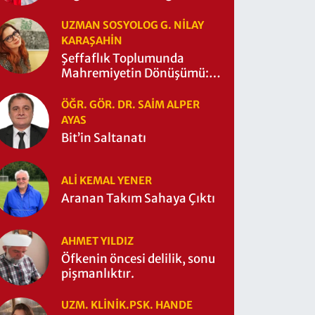
UZMAN SOSYOLOG G. NILAY
KARAŞAHİN
Şeffaflık Toplumunda
Mahremiyetin Dönüşümü:
Mahremiyetin Çitleri Ne
Zaman Yıkıldı?
ÖĞR. GÖR. DR. SAIM ALPER
AYAS
Bit’in Saltanatı
ALI KEMAL YENER
Aranan Takım Sahaya Çıktı
AHMET YILDIZ
Öfkenin öncesi delilik, sonu
pişmanlıktır.
UZM. KLINIK.PSK. HANDE