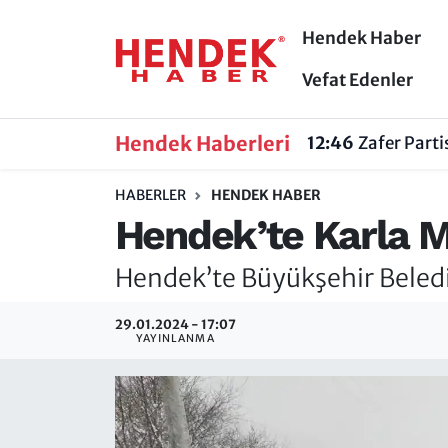
Hendek Haber
Hendek Haber
Hendek Haber
Sakarya Nöbetçi Eczaneler
Vefat Edenler
Güncel Haberler
Güncel Haberler
Sakarya Hava Durumu
Hendek Haberleri
12:46
Zafer Part
Sakarya
Siyaset
Sakarya Trafik Yoğunluk Haritası
HABERLER
HENDEK HABER
Hendek’te Karla 
Spor
Sakarya
Süper Lig Puan Durumu ve Fikstür
Hendek’te Büyükşehir Beledi
Nöbetçi Eczaneler
Hakkında
Tüm Manşetler
29.01.2024 - 17:07
Vefat Edenler
Hendek Haber Reklam Servisi
Son Dakika Haberleri
YAYINLANMA
Künye
Haber Arşivi
İletişim