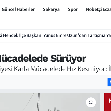
Güncel Haberler
Sakarya
Spor
Nöbetçi Ecz
isi Hendek İlçe Başkanı Yunus Emre Uzun'dan Tartışma Y
Mücadelede Sürüyor
yesi Karla Mücadelede Hız Kesmiyor: İ