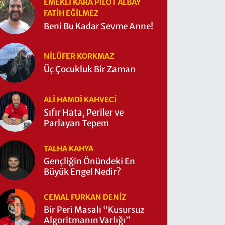
EMEKLI KARA PILOT ALBAY
FATIH EĞİLMEZ
Beni Bu Kadar Sevme Anne!
NILÜFER KORKMAZ
Üç Çocukluk Bir Zaman
ALI HAMDI KAHVECİ
Sıfır Hata, Periler ve
Parlayan Tepem
TALHA KAHYA
Gençliğin Önündeki En
Büyük Engel Nedir?
CEMAL FURKAN DENİZ
Bir Peri Masalı “Kusursuz
Algoritmanın Varlığı”