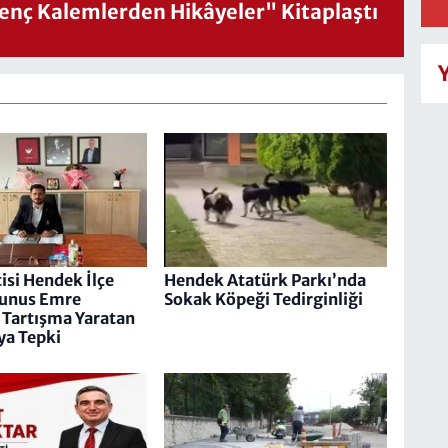
nç Kalemlerden Hikâyeler" Kitaplaştı
isi Hendek İlçe
Hendek Atatürk Parkı’nda
Yunus Emre
Sokak Köpeği Tedirginliği
Tartışma Yaratan
ya Tepki