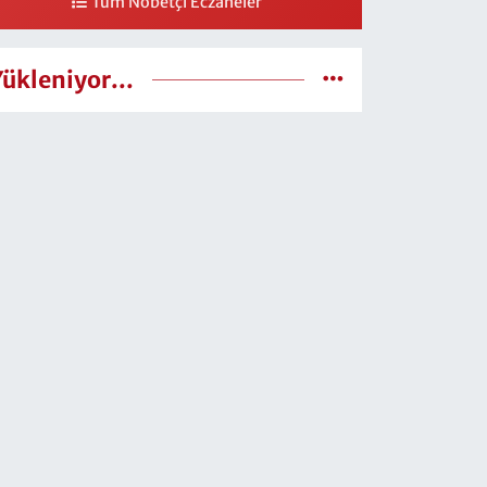
Tüm Nöbetçi Eczaneler
Yükleniyor...