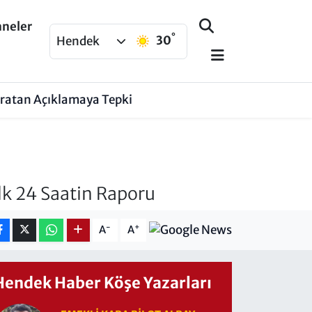
aneler
°
30
Hendek
aratan Açıklamaya Tepki
lk 24 Saatin Raporu
-
+
A
A
Hendek Haber Köşe Yazarları