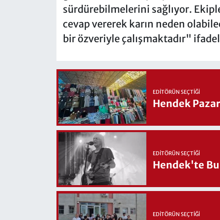
sürdürebilmelerini sağlıyor. Ekiple
cevap vererek karın neden olabil
bir özveriyle çalışmaktadır" ifadel
EDITÖRÜN SEÇTIĞI
Hendek Pazary
EDITÖRÜN SEÇTIĞI
Hendek'te Bul
EDITÖRÜN SEÇTIĞI