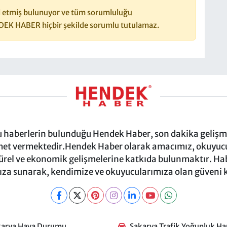
 etmiş bulunuyor ve tüm sorumluluğu
DEK HABER hiçbir şekilde sorumlu tutulamaz.
ru haberlerin bulunduğu Hendek Haber, son dakika gelişmel
et vermektedir.Hendek Haber olarak amacımız, okuyucula
türel ve ekonomik gelişmelerine katkıda bulunmaktır. Habe
za sunarak, kendimize ve okuyucularımıza olan güveni
karya Hava Durumu
Sakarya Trafik Yoğunluk Har