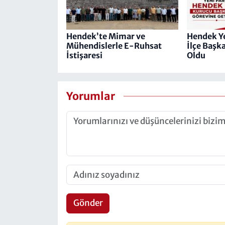
Hendek’te Mimar ve
Hendek Ye
Mühendislerle E-Ruhsat
İlçe Başk
İstişaresi
Oldu
Yorumlar
Gönder