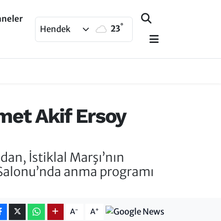
aneler
°
23
Hendek
met Akif Ersoy
n, İstiklal Marşı’nın
s Salonu’nda anma programı
-
+
A
A