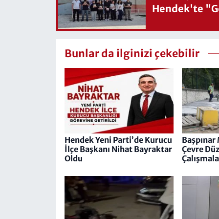
Hendek'te "Ge
Bunlar da ilginizi çekebilir
Hendek Yeni Parti’de Kurucu
Başpınar 
İlçe Başkanı Nihat Bayraktar
Çevre Dü
Oldu
Çalışmala