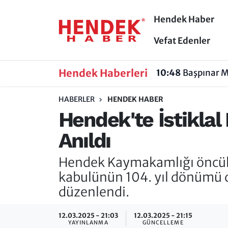
Hendek Haber
Hendek Haber
Hendek Haber
Sakarya Nöbetçi Eczaneler
Vefat Edenler
Güncel Haberler
Güncel Haberler
Sakarya Hava Durumu
Hendek Haberleri
10:48
Başpınar M
Sakarya
Siyaset
Sakarya Trafik Yoğunluk Haritası
HABERLER
HENDEK HABER
Hendek'te İstiklal
Spor
Sakarya
Süper Lig Puan Durumu ve Fikstür
Anıldı
Nöbetçi Eczaneler
Hakkında
Tüm Manşetler
Hendek Kaymakamlığı öncülüğ
Vefat Edenler
Hendek Haber Reklam Servisi
Son Dakika Haberleri
kabulünün 104. yıl dönümü 
düzenlendi.
Künye
Haber Arşivi
12.03.2025 - 21:03
12.03.2025 - 21:15
İletişim
YAYINLANMA
GÜNCELLEME