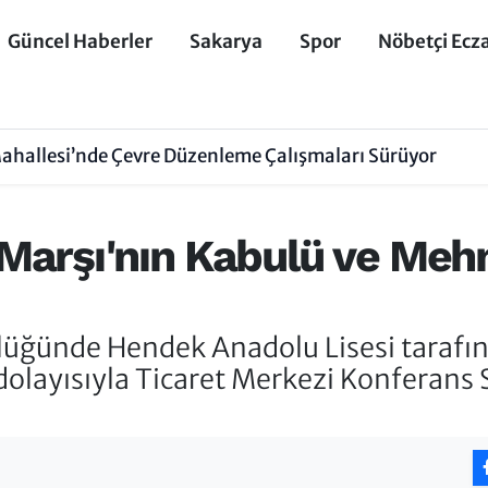
Güncel Haberler
Sakarya
Spor
Nöbetçi Ecz
ahallesi’nde Çevre Düzenleme Çalışmaları Sürüyor
 Marşı'nın Kabulü ve Meh
ünde Hendek Anadolu Lisesi tarafında
dolayısıyla Ticaret Merkezi Konferan