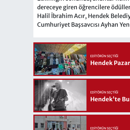
dereceye giren öğrencilere ödülle
Halil İbrahim Acır, Hendek Beledi
Cumhuriyet Başsavcısı Ayhan Yeni
EDITÖRÜN SEÇTIĞI
Hendek Pazary
EDITÖRÜN SEÇTIĞI
Hendek'te Bul
EDITÖRÜN SEÇTIĞI