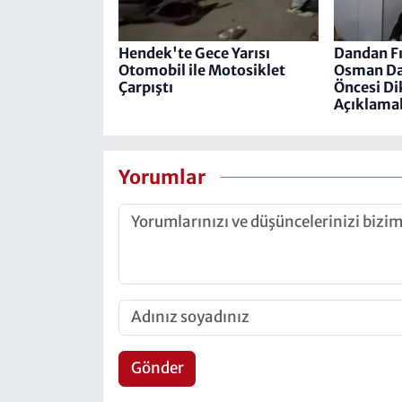
Hendek'te Gece Yarısı
Dandan Fı
Otomobil ile Motosiklet
Osman Da
Çarpıştı
Öncesi Di
Açıklama
Yorumlar
Gönder