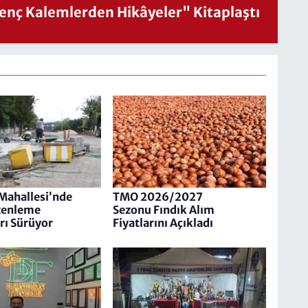
nç Kalemlerden Hikâyeler" Kitaplaştı
Mahallesi’nde
TMO 2026/2027
zenleme
Sezonu Fındık Alım
rı Sürüyor
Fiyatlarını Açıkladı