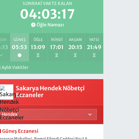
SONRAKI VAKTE KALAN
04:03:16
Öğle Namazı
SAK
GÜNEŞ
ÖĞLE
İKINDI
AKŞAM
YATSI
:13
05:53
13:09
17:01
20:15
21:49
Aylık Vakitler
Sakarya Hendek Nöbetçi
Eczaneler
Güneş Eczanesi
aşpınar Mahallesi, Remzi Efendi Caddesi No:1 A