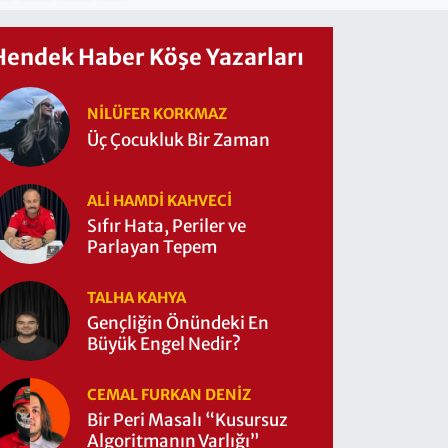
Hendek Haber Köşe Yazarları
NILÜFER KORKMAZ
Üç Çocukluk Bir Zaman
ALI HAMDI KAHVECİ
Sıfır Hata, Periler ve
Parlayan Tepem
TALHA KAHYA
Gençliğin Önündeki En
Büyük Engel Nedir?
CEMAL FURKAN DENİZ
Bir Peri Masalı “Kusursuz
Algoritmanın Varlığı”