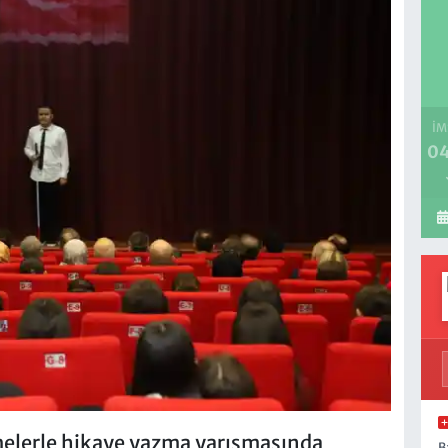
İM
04
melerle hikaye yazma yarışmasında
B