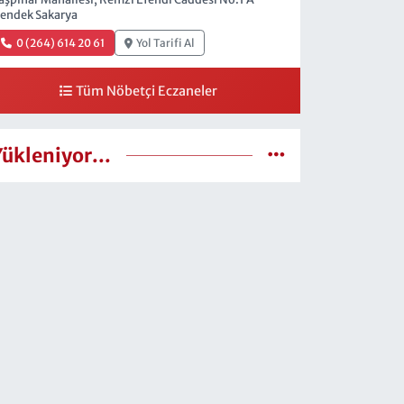
endek Sakarya
0 (264) 614 20 61
Yol Tarifi Al
Tüm Nöbetçi Eczaneler
Yükleniyor...