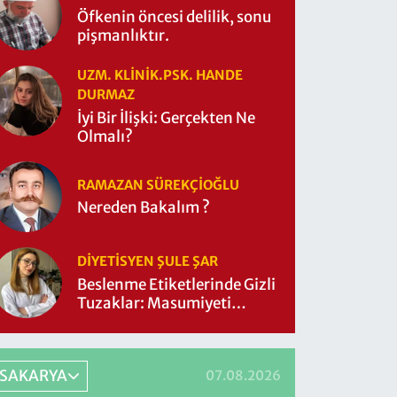
Öfkenin öncesi delilik, sonu
pişmanlıktır.
UZM. KLINIK.PSK. HANDE
DURMAZ
İyi Bir İlişki: Gerçekten Ne
Olmalı?
RAMAZAN SÜREKÇIOĞLU
Nereden Bakalım ?
DIYETISYEN ŞULE ŞAR
Beslenme Etiketlerinde Gizli
Tuzaklar: Masumiyeti
Sorgulayalım mı?
SAKARYA
07.08.2026