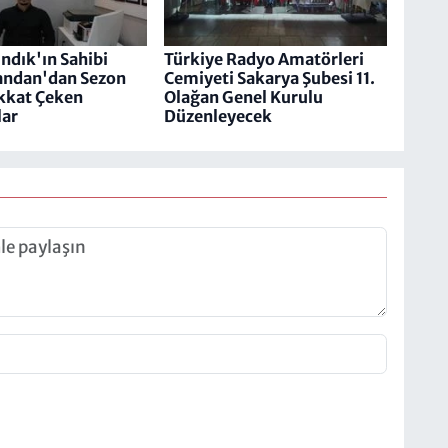
ndık'ın Sahibi
Türkiye Radyo Amatörleri
ndan'dan Sezon
Cemiyeti​​​​​​​ Sakarya Şubesi 11.
kkat Çeken
Olağan Genel Kurulu
lar
Düzenleyecek