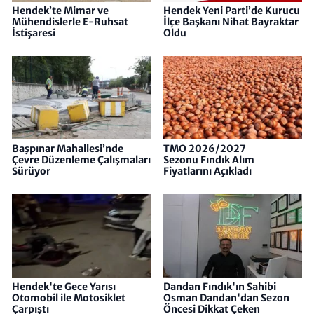
Hendek’te Mimar ve
Hendek Yeni Parti’de Kurucu
Mühendislerle E-Ruhsat
İlçe Başkanı Nihat Bayraktar
İstişaresi
Oldu
Başpınar Mahallesi’nde
TMO 2026/2027
Çevre Düzenleme Çalışmaları
Sezonu Fındık Alım
Sürüyor
Fiyatlarını Açıkladı
Hendek'te Gece Yarısı
Dandan Fındık'ın Sahibi
Otomobil ile Motosiklet
Osman Dandan'dan Sezon
Çarpıştı
Öncesi Dikkat Çeken