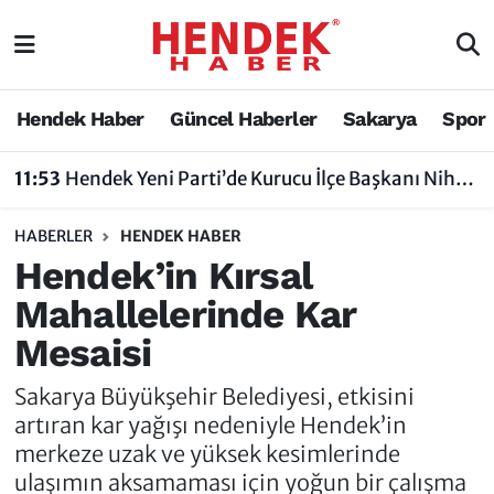
Hendek Haber
Hendek Haber
Sakarya Nöbetçi Eczaneler
Hendek Haber
Güncel Haberler
Sakarya
Spor
Güncel Haberler
Güncel Haberler
Sakarya Hava Durumu
11:53
Hendek Yeni Parti’de Kurucu İlçe Başkanı Nihat Bayraktar Oldu
Sakarya
Siyaset
Sakarya Trafik Yoğunluk Haritası
HABERLER
HENDEK HABER
Spor
Sakarya
Süper Lig Puan Durumu ve Fikstür
Hendek’in Kırsal
Mahallelerinde Kar
Nöbetçi Eczaneler
Hakkında
Tüm Manşetler
Mesaisi
Vefat Edenler
Hendek Haber Reklam Servisi
Son Dakika Haberleri
Sakarya Büyükşehir Belediyesi, etkisini
Künye
Haber Arşivi
artıran kar yağışı nedeniyle Hendek’in
merkeze uzak ve yüksek kesimlerinde
İletişim
ulaşımın aksamaması için yoğun bir çalışma