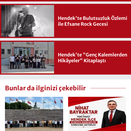
Hendek'te Bulutsuzluk Özlemi
ile Efsane Rock Gecesi
Hendek'te "Genç Kalemlerden
Hikâyeler" Kitaplaştı
Bunlar da ilginizi çekebilir