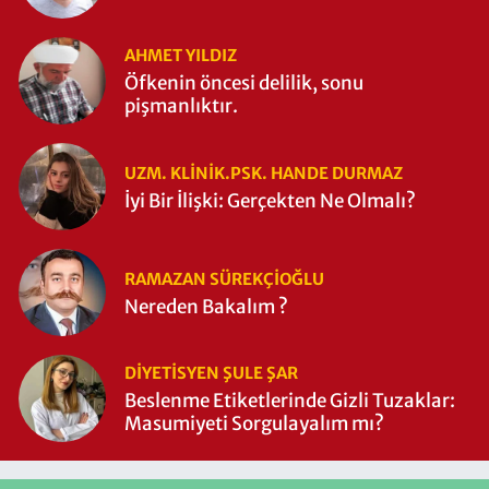
AHMET YILDIZ
Öfkenin öncesi delilik, sonu
pişmanlıktır.
UZM. KLINIK.PSK. HANDE DURMAZ
İyi Bir İlişki: Gerçekten Ne Olmalı?
RAMAZAN SÜREKÇIOĞLU
Nereden Bakalım ?
DIYETISYEN ŞULE ŞAR
Beslenme Etiketlerinde Gizli Tuzaklar:
Masumiyeti Sorgulayalım mı?