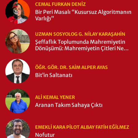
CEMAL FURKAN DENİZ
Bir Peri Masalı “Kusursuz Algoritmanın
Varlığı”
UZMAN SOSYOLOG G. NILAY KARAŞAHİN
Şeffaflık Toplumunda Mahremiyetin
Dönüşümü: Mahremiyetin Çitleri Ne
Zaman Yıkıldı?
ÖĞR. GÖR. DR. SAIM ALPER AYAS
Bit’in Saltanatı
ALI KEMAL YENER
Aranan Takım Sahaya Çıktı
EMEKLI KARA PILOT ALBAY FATIH EĞİLMEZ
Nofutur