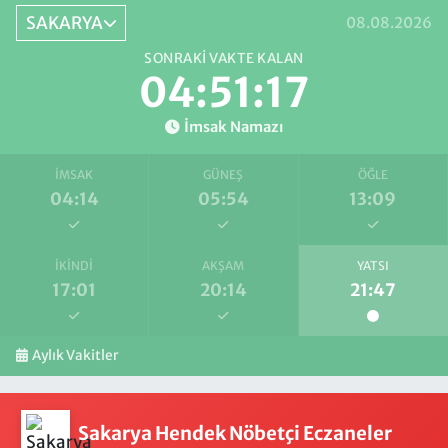
SAKARYA
08.08.2026
SONRAKI VAKTE KALAN
04:51:16
İmsak Namazı
İMSAK
GÜNEŞ
ÖĞLE
04:14
05:54
13:09
İKINDI
AKŞAM
YATSI
17:01
20:14
21:47
Aylık Vakitler
Sakarya Hendek Nöbetçi Eczaneler