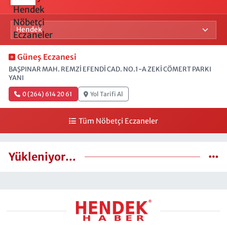
Güneş Eczanesi
BAŞPINAR MAH. REMZİ EFENDİ CAD. NO.1-A ZEKİ CÖMERT PARKI
YANI
0 (264) 614 20 61
Yol Tarifi Al
Tüm Nöbetçi Eczaneler
Yükleniyor...