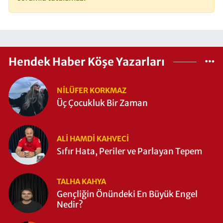
Hendek Haber Köşe Yazarları
NILÜFER KORKMAZ
Üç Çocukluk Bir Zaman
ALI HAMDI KAHVECİ
Sıfır Hata, Periler ve Parlayan Tepem
TALHA KAHYA
Gençliğin Önündeki En Büyük Engel
Nedir?