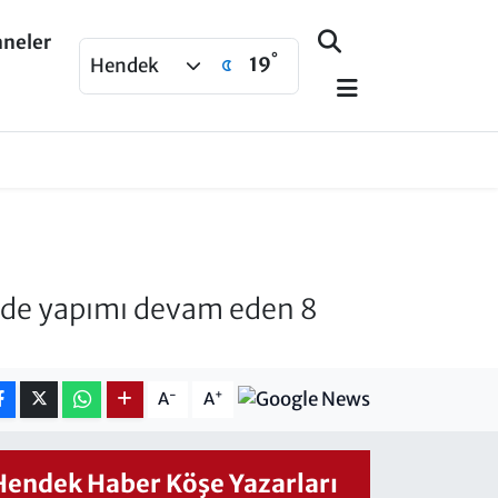
aneler
°
19
Hendek
’nde yapımı devam eden 8
-
+
A
A
Hendek Haber Köşe Yazarları