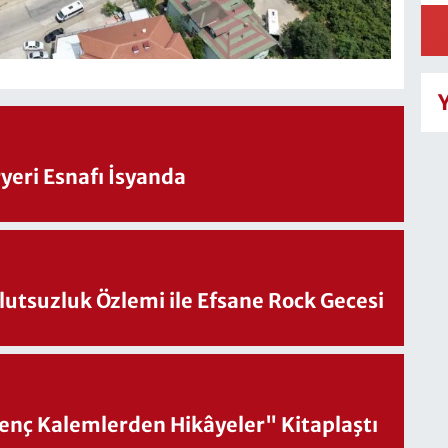
eri Esnafı İsyanda
utsuzluk Özlemi ile Efsane Rock Gecesi
nç Kalemlerden Hikâyeler" Kitaplaştı