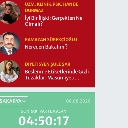
UZM. KLINIK.PSK. HANDE
DURMAZ
İyi Bir İlişki: Gerçekten Ne
Olmalı?
RAMAZAN SÜREKÇIOĞLU
Nereden Bakalım ?
DIYETISYEN ŞULE ŞAR
Beslenme Etiketlerinde Gizli
Tuzaklar: Masumiyeti
Sorgulayalım mı?
SAKARYA
08.08.2026
SONRAKI VAKTE KALAN
04:50:16