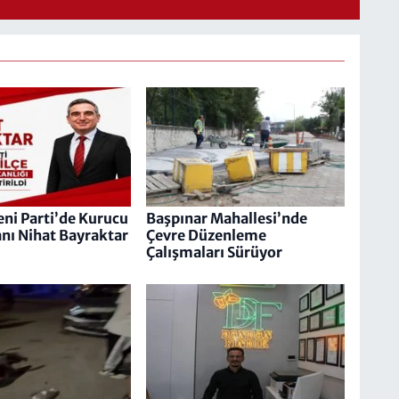
ni Parti’de Kurucu
Başpınar Mahallesi’nde
anı Nihat Bayraktar
Çevre Düzenleme
Çalışmaları Sürüyor