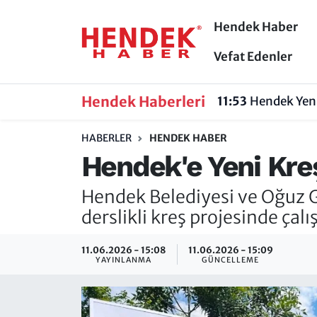
Hendek Haber
Hendek Haber
Hendek Haber
Sakarya Nöbetçi Eczaneler
Vefat Edenler
Güncel Haberler
Güncel Haberler
Sakarya Hava Durumu
Hendek Haberleri
11:53
Hendek Yeni
Sakarya
Siyaset
Sakarya Trafik Yoğunluk Haritası
HABERLER
HENDEK HABER
Hendek'e Yeni Kre
Spor
Sakarya
Süper Lig Puan Durumu ve Fikstür
Hendek Belediyesi ve Oğuz G
Nöbetçi Eczaneler
Hakkında
Tüm Manşetler
derslikli kreş projesinde çal
Vefat Edenler
Hendek Haber Reklam Servisi
Son Dakika Haberleri
11.06.2026 - 15:08
11.06.2026 - 15:09
YAYINLANMA
GÜNCELLEME
Künye
Haber Arşivi
İletişim