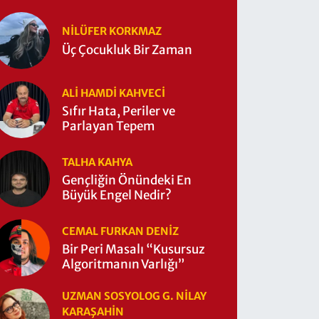
NILÜFER KORKMAZ
Üç Çocukluk Bir Zaman
ALI HAMDI KAHVECİ
Sıfır Hata, Periler ve
Parlayan Tepem
TALHA KAHYA
Gençliğin Önündeki En
Büyük Engel Nedir?
CEMAL FURKAN DENİZ
Bir Peri Masalı “Kusursuz
Algoritmanın Varlığı”
UZMAN SOSYOLOG G. NILAY
KARAŞAHİN