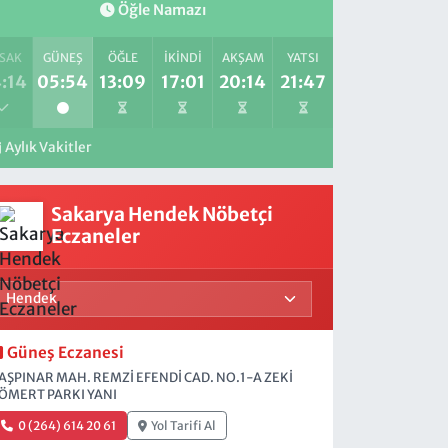
Öğle Namazı
SAK
GÜNEŞ
ÖĞLE
İKINDI
AKŞAM
YATSI
:14
05:54
13:09
17:01
20:14
21:47
Aylık Vakitler
Sakarya Hendek Nöbetçi
Eczaneler
Güneş Eczanesi
AŞPINAR MAH. REMZİ EFENDİ CAD. NO.1-A ZEKİ
ÖMERT PARKI YANI
0 (264) 614 20 61
Yol Tarifi Al