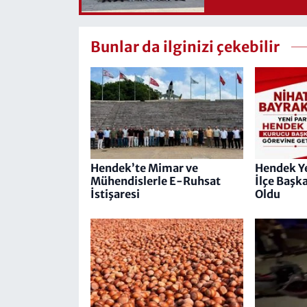
Bunlar da ilginizi çekebilir
Hendek’te Mimar ve
Hendek Ye
Mühendislerle E-Ruhsat
İlçe Başk
İstişaresi
Oldu