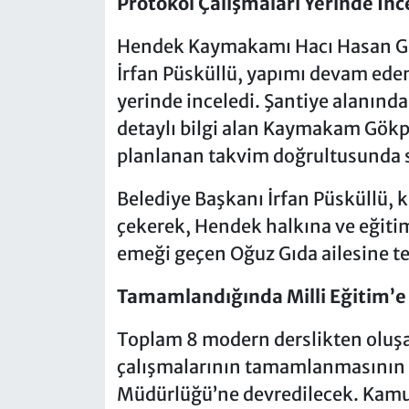
Protokol Çalışmaları Yerinde İnc
Hendek Kaymakamı Hacı Hasan Gö
İrfan Püsküllü, yapımı devam eden 
yerinde inceledi. Şantiye alanınd
detaylı bilgi alan Kaymakam Gökp
planlanan takvim doğrultusunda sor
Belediye Başkanı İrfan Püsküllü, k
çekerek, Hendek halkına ve eğiti
emeği geçen Oğuz Gıda ailesine teş
Tamamlandığında Milli Eğitim’e
Toplam 8 modern derslikten oluşac
çalışmalarının tamamlanmasının a
Müdürlüğü’ne devredilecek. Kamu v