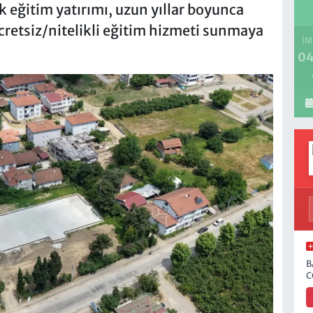
ik eğitim yatırımı, uzun yıllar boyunca
cretsiz/nitelikli eğitim hizmeti sunmaya
İM
04
B
C