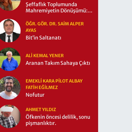
Şeffaflık Toplumunda
Mahremiyetin Dönüşümü:
Mahremiyetin Çitleri Ne
Zaman Yıkıldı?
ÖĞR. GÖR. DR. SAIM ALPER
AYAS
Bit’in Saltanatı
ALI KEMAL YENER
Aranan Takım Sahaya Çıktı
EMEKLI KARA PILOT ALBAY
FATIH EĞİLMEZ
Nofutur
AHMET YILDIZ
Öfkenin öncesi delilik, sonu
pişmanlıktır.