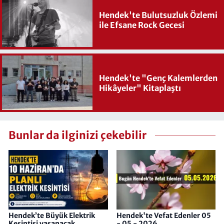
Hendek'te Bulutsuzluk Özlemi
ile Efsane Rock Gecesi
Hendek'te "Genç Kalemlerden
Hikâyeler" Kitaplaştı
Bunlar da ilginizi çekebilir
Hendek’te Büyük Elektrik
Hendek'te Vefat Edenler 05
Kesintisi yaşanacak
- 05 - 2026