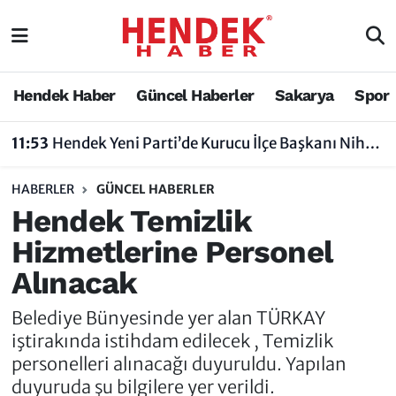
Hendek Haber
Hendek Haber
Sakarya Nöbetçi Eczaneler
Hendek Haber
Güncel Haberler
Sakarya
Spor
Güncel Haberler
Güncel Haberler
Sakarya Hava Durumu
11:53
Hendek Yeni Parti’de Kurucu İlçe Başkanı Nihat Bayraktar Oldu
Sakarya
Siyaset
Sakarya Trafik Yoğunluk Haritası
HABERLER
GÜNCEL HABERLER
Spor
Sakarya
Süper Lig Puan Durumu ve Fikstür
Hendek Temizlik
Hizmetlerine Personel
Nöbetçi Eczaneler
Hakkında
Tüm Manşetler
Alınacak
Vefat Edenler
Hendek Haber Reklam Servisi
Son Dakika Haberleri
Belediye Bünyesinde yer alan TÜRKAY
Künye
Haber Arşivi
iştirakında istihdam edilecek , Temizlik
personelleri alınacağı duyuruldu. Yapılan
İletişim
duyuruda şu bilgilere yer verildi.