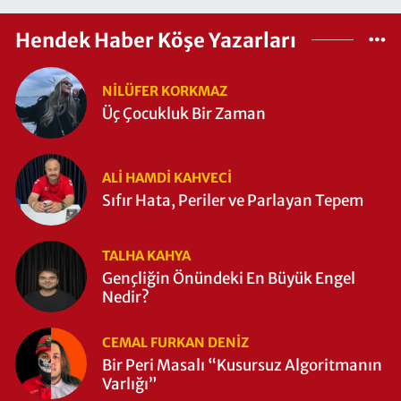
Hendek Haber Köşe Yazarları
NILÜFER KORKMAZ
Üç Çocukluk Bir Zaman
ALI HAMDI KAHVECİ
Sıfır Hata, Periler ve Parlayan Tepem
TALHA KAHYA
Gençliğin Önündeki En Büyük Engel
Nedir?
CEMAL FURKAN DENİZ
Bir Peri Masalı “Kusursuz Algoritmanın
Varlığı”