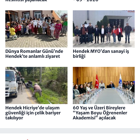
Dünya Romanlar Günü’nde
Hendek MYO’dan sanayi iş
Hendek’te anlamlı ziyaret
birliği
Hendek Hicriye’de ulaşım
60 Yaş ve Üzeri Bireylere
güvenliği için çelik bariyer
“Yaşam Boyu Öğrenenler
takılıyor
Akademisi” açılacak