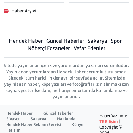
Haber Arşivi
Hendek Haber
Güncel Haberler
Sakarya
Spor
Nöbetçi Eczaneler
Vefat Edenler
Sitede yayınlanan içerik ve yorumlardan yazarları sorumludur.
Yayınlanan yorumlardan Hendek Haber sorumlu tutulamaz.
Sitedeki tüm harici linkler ayrı bir sayfada açılır. Sitemizde
yayınlanan haber, köşe yazıları ve fotoğraflar izin alınmaksızın
kaynak gösterilse dahi, herhangi bir ortamda kullanılamaz ve
yayınlanamaz
Hendek Haber
Güncel Haberler
Haber Yazılımı:
Siyaset
Sakarya
Hakkında
TE Bilişim
|
Hendek Haber Reklam Servisi
Künye
Copyright ©
İletişim
2026