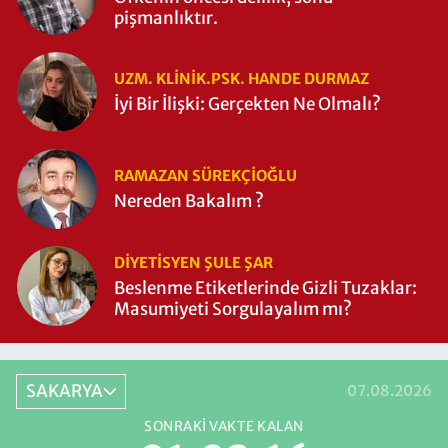
pişmanlıktır.
UZM. KLINIK.PSK. HANDE DURMAZ
İyi Bir İlişki: Gerçekten Ne Olmalı?
RAMAZAN SÜREKÇIOĞLU
Nereden Bakalım ?
DIYETISYEN ŞULE ŞAR
Beslenme Etiketlerinde Gizli Tuzaklar:
Masumiyeti Sorgulayalım mı?
SAKARYA
07.08.2026
SONRAKI VAKTE KALAN