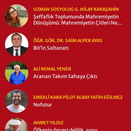
UZMAN SOSYOLOG G. NILAY KARAŞAHİN
Şeffaflık Toplumunda Mahremiyetin
Dönüşümü: Mahremiyetin Çitleri Ne
Zaman Yıkıldı?
ÖĞR. GÖR. DR. SAIM ALPER AYAS
Bit’in Saltanatı
ALI KEMAL YENER
Aranan Takım Sahaya Çıktı
EMEKLI KARA PILOT ALBAY FATIH EĞİLMEZ
Nofutur
AHMET YILDIZ
Öfkenin öncesi delilik, sonu