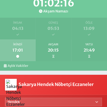
01:02:16
Akşam Namazı
İMSAK
GÜNEŞ
ÖĞLE
04:13
05:53
13:09
İKINDI
AKŞAM
YATSI
17:01
20:15
21:49
Aylık Vakitler
Sakarya Hendek Nöbetçi Eczaneler