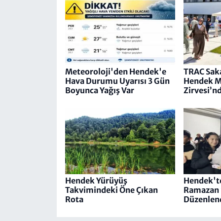
Meteoroloji'den Hendek'e
TRAC Saka
Hava Durumu Uyarısı 3 Gün
Hendek M
Boyunca Yağış Var
Zirvesi’nd
Hendek Yürüyüş
Hendek'te
Takvimindeki Öne Çıkan
Ramazan 
Rota
Düzenlend