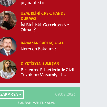
pişmanlıktır.
UZM. KLINIK.PSK. HANDE
DURMAZ
İyi Bir İlişki: Gerçekten Ne
Olmalı?
RAMAZAN SÜREKÇIOĞLU
Nereden Bakalım ?
DIYETISYEN ŞULE ŞAR
Beslenme Etiketlerinde Gizli
Tuzaklar: Masumiyeti
Sorgulayalım mı?
SAKARYA
09.08.2026
SONRAKI VAKTE KALAN