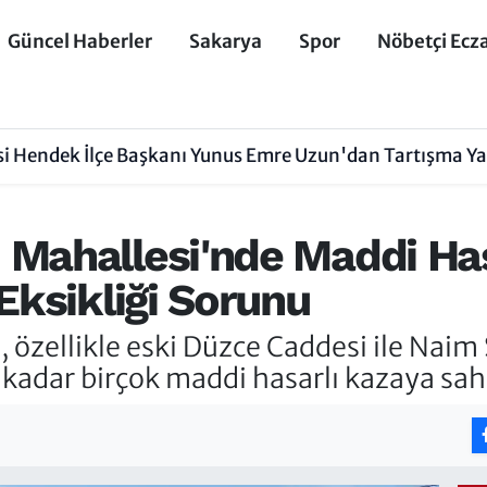
Güncel Haberler
Sakarya
Spor
Nöbetçi Ecz
isi Hendek İlçe Başkanı Yunus Emre Uzun'dan Tartışma Y
Mahallesi'nde Maddi Has
Eksikliği Sorunu
 özellikle eski Düzce Caddesi ile Nai
kadar birçok maddi hasarlı kazaya sah