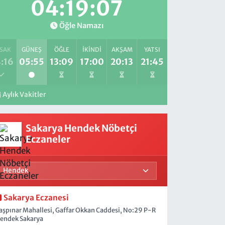
04:19:06
Öğle Namazı
SAK
GÜNEŞ
ÖĞLE
İKINDI
AKŞAM
YATSI
:16
05:55
13:09
17:00
20:13
21:45
Aylık Vakitler
Sakarya Hendek Nöbetçi
Eczaneler
Sakarya Eczanesi
aşpınar Mahallesi, Gaffar Okkan Caddesi, No:29 P-R
endek Sakarya