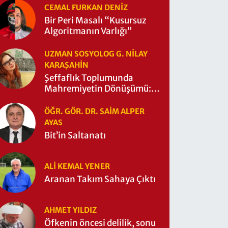
CEMAL FURKAN DENİZ
Bir Peri Masalı “Kusursuz
Algoritmanın Varlığı”
UZMAN SOSYOLOG G. NILAY
KARAŞAHİN
Şeffaflık Toplumunda
Mahremiyetin Dönüşümü:
Mahremiyetin Çitleri Ne
Zaman Yıkıldı?
ÖĞR. GÖR. DR. SAIM ALPER
AYAS
Bit’in Saltanatı
ALI KEMAL YENER
Aranan Takım Sahaya Çıktı
AHMET YILDIZ
Öfkenin öncesi delilik, sonu