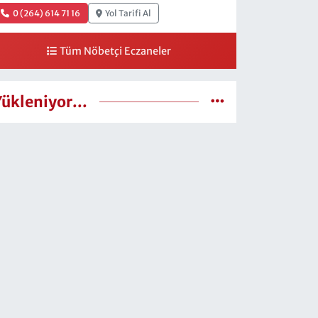
0 (264) 614 71 16
Yol Tarifi Al
Tüm Nöbetçi Eczaneler
Yükleniyor...