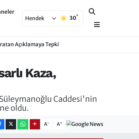
aneler
°
30
Hendek
aratan Açıklamaya Tepki
arlı Kaza,
m Süleymanoğlu Caddesi'nin
ne oldu.
-
+
A
A