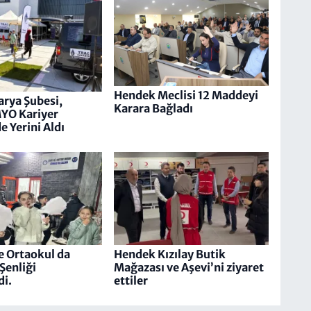
Hendek Meclisi 12 Maddeyi
rya Şubesi,
Karara Bağladı
YO Kariyer
e Yerini Aldı
 Ortaokul da
Hendek Kızılay Butik
Şenliği
Mağazası ve Aşevi’ni ziyaret
i.
ettiler