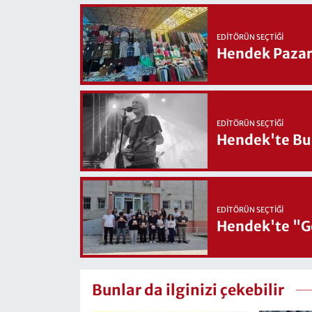
EDITÖRÜN SEÇTIĞI
Hendek Pazary
EDITÖRÜN SEÇTIĞI
Hendek'te Bul
EDITÖRÜN SEÇTIĞI
Hendek'te "Ge
Bunlar da ilginizi çekebilir