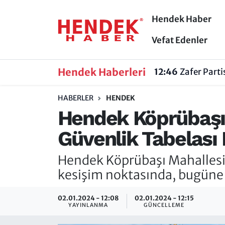
Hendek Haber
Hendek Haber
Hendek Haber
Sakarya Nöbetçi Eczaneler
Vefat Edenler
Güncel Haberler
Güncel Haberler
Sakarya Hava Durumu
Hendek Haberleri
12:46
Zafer Part
Sakarya
Siyaset
Sakarya Trafik Yoğunluk Haritası
HABERLER
HENDEK
Hendek Köprübaşı 
Spor
Sakarya
Süper Lig Puan Durumu ve Fikstür
Güvenlik Tabelası 
Nöbetçi Eczaneler
Hakkında
Tüm Manşetler
Hendek Köprübaşı Mahallesi,
Vefat Edenler
Hendek Haber Reklam Servisi
Son Dakika Haberleri
kesişim noktasında, bugüne 
Künye
Haber Arşivi
02.01.2024 - 12:08
02.01.2024 - 12:15
YAYINLANMA
GÜNCELLEME
İletişim