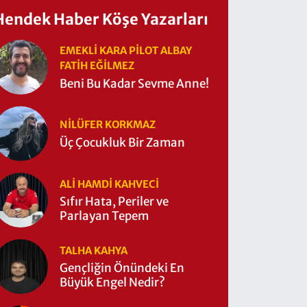
Hendek Haber Köşe Yazarları
EMEKLI KARA PILOT ALBAY
FATIH EĞİLMEZ
Beni Bu Kadar Sevme Anne!
NILÜFER KORKMAZ
Üç Çocukluk Bir Zaman
ALI HAMDI KAHVECİ
Sıfır Hata, Periler ve
Parlayan Tepem
TALHA KAHYA
Gençliğin Önündeki En
Büyük Engel Nedir?