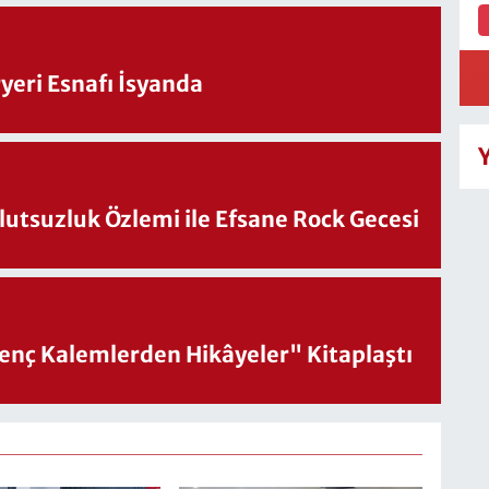
eri Esnafı İsyanda
utsuzluk Özlemi ile Efsane Rock Gecesi
nç Kalemlerden Hikâyeler" Kitaplaştı