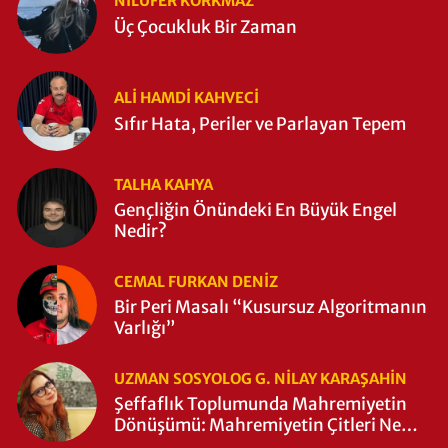
NILÜFER KORKMAZ
Üç Çocukluk Bir Zaman
ALI HAMDI KAHVECİ
Sıfır Hata, Periler ve Parlayan Tepem
TALHA KAHYA
Gençliğin Önündeki En Büyük Engel
Nedir?
CEMAL FURKAN DENİZ
Bir Peri Masalı “Kusursuz Algoritmanın
Varlığı”
UZMAN SOSYOLOG G. NILAY KARAŞAHİN
Şeffaflık Toplumunda Mahremiyetin
Dönüşümü: Mahremiyetin Çitleri Ne
Zaman Yıkıldı?