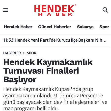
Hendek Haber
Hendek Haber
Sakarya Nöbetçi Eczaneler
Hendek Haber
Güncel Haberler
Sakarya
Spor
Güncel Haberler
Güncel Haberler
Sakarya Hava Durumu
11:53
Hendek Yeni Parti’de Kurucu İlçe Başkanı Nihat Bayraktar Oldu
Sakarya
Siyaset
Sakarya Trafik Yoğunluk Haritası
HABERLER
SPOR
Spor
Sakarya
Süper Lig Puan Durumu ve Fikstür
Hendek Kaymakamlık
Turnuvası Finalleri
Nöbetçi Eczaneler
Hakkında
Tüm Manşetler
Başlıyor
Vefat Edenler
Hendek Haber Reklam Servisi
Son Dakika Haberleri
Hendek Kaymakamlık Kupası'nda grup
Künye
Haber Arşivi
aşaması tamamlandı. 9 Temmuz Perşembe
günü başlayacak olan dev final eşleşmeleri ve
İletişim
maç programı belli oldu.