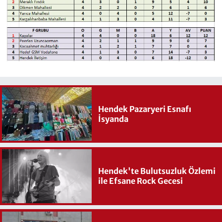
Hendek Pazaryeri Esnafı
İsyanda
Hendek'te Bulutsuzluk Özlemi
ile Efsane Rock Gecesi