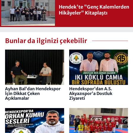
Hendek'te "Genç Kalemlerden
Hikâyeler" Kitaplaştı
Bunlar da ilginizi çekebilir
Ayhan Bal'dan Hendekspor
Hendekspor'dan A.S.
İçin Dikkat Çeken
Akyazıspor'a Dostluk
Açıklamalar
Ziyareti