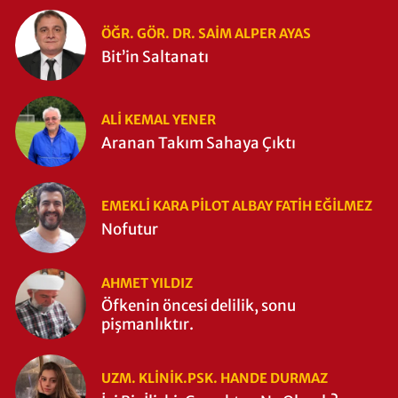
ÖĞR. GÖR. DR. SAIM ALPER AYAS
Bit’in Saltanatı
ALI KEMAL YENER
Aranan Takım Sahaya Çıktı
EMEKLI KARA PILOT ALBAY FATIH EĞİLMEZ
Nofutur
AHMET YILDIZ
Öfkenin öncesi delilik, sonu
pişmanlıktır.
UZM. KLINIK.PSK. HANDE DURMAZ