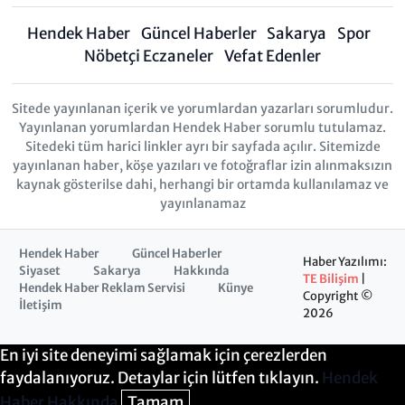
Hendek Haber
Güncel Haberler
Sakarya
Spor
Nöbetçi Eczaneler
Vefat Edenler
Sitede yayınlanan içerik ve yorumlardan yazarları sorumludur.
Yayınlanan yorumlardan Hendek Haber sorumlu tutulamaz.
Sitedeki tüm harici linkler ayrı bir sayfada açılır. Sitemizde
yayınlanan haber, köşe yazıları ve fotoğraflar izin alınmaksızın
kaynak gösterilse dahi, herhangi bir ortamda kullanılamaz ve
yayınlanamaz
Hendek Haber
Güncel Haberler
Haber Yazılımı:
Siyaset
Sakarya
Hakkında
TE Bilişim
|
Hendek Haber Reklam Servisi
Künye
Copyright ©
İletişim
2026
En iyi site deneyimi sağlamak için çerezlerden
faydalanıyoruz. Detaylar için lütfen tıklayın.
Hendek
Haber Hakkında
Tamam