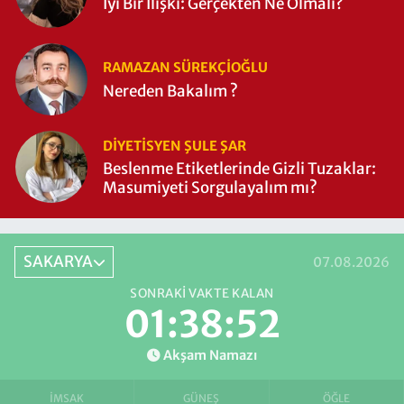
İyi Bir İlişki: Gerçekten Ne Olmalı?
RAMAZAN SÜREKÇIOĞLU
Nereden Bakalım ?
DIYETISYEN ŞULE ŞAR
Beslenme Etiketlerinde Gizli Tuzaklar:
Masumiyeti Sorgulayalım mı?
SAKARYA
07.08.2026
SONRAKI VAKTE KALAN
01:38:51
Akşam Namazı
İMSAK
GÜNEŞ
ÖĞLE