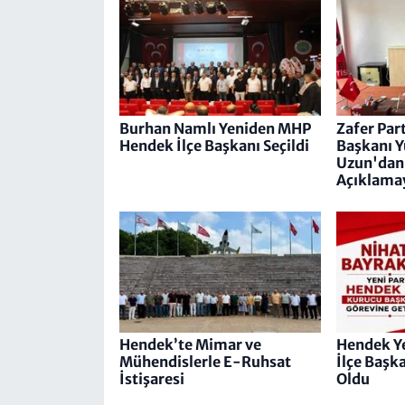
Burhan Namlı Yeniden MHP
Zafer Part
Hendek İlçe Başkanı Seçildi
Başkanı 
Uzun'dan 
Açıklama
Hendek’te Mimar ve
Hendek Ye
Mühendislerle E-Ruhsat
İlçe Başk
İstişaresi
Oldu