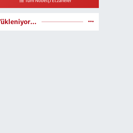
Tüm Nöbetçi Eczaneler
Yükleniyor...