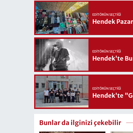
EDITÖRÜN SEÇTIĞI
Hendek Pazary
EDITÖRÜN SEÇTIĞI
Hendek'te Bul
EDITÖRÜN SEÇTIĞI
Hendek'te "Ge
Bunlar da ilginizi çekebilir