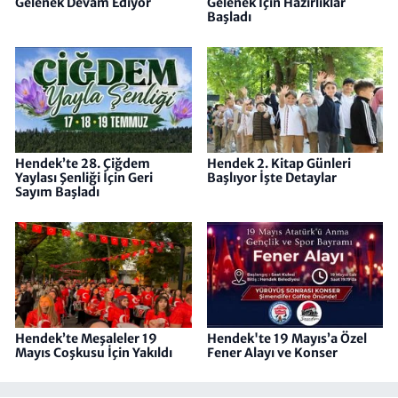
Gelenek Devam Ediyor
Gelenek İçin Hazırlıklar
Başladı
Hendek’te 28. Çiğdem
Hendek 2. Kitap Günleri
Yaylası Şenliği İçin Geri
Başlıyor İşte Detaylar
Sayım Başladı
Hendek’te Meşaleler 19
Hendek'te 19 Mayıs’a Özel
Mayıs Coşkusu İçin Yakıldı
Fener Alayı ve Konser