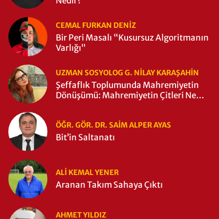
Nedir?
CEMAL FURKAN DENİZ
Bir Peri Masalı “Kusursuz Algoritmanın
Varlığı”
UZMAN SOSYOLOG G. NILAY KARAŞAHİN
Şeffaflık Toplumunda Mahremiyetin
Dönüşümü: Mahremiyetin Çitleri Ne
Zaman Yıkıldı?
ÖĞR. GÖR. DR. SAIM ALPER AYAS
Bit’in Saltanatı
ALI KEMAL YENER
Aranan Takım Sahaya Çıktı
AHMET YILDIZ