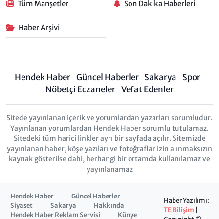
Tüm Manşetler
Son Dakika Haberleri
Haber Arşivi
Hendek Haber
Güncel Haberler
Sakarya
Spor
Nöbetçi Eczaneler
Vefat Edenler
Sitede yayınlanan içerik ve yorumlardan yazarları sorumludur.
Yayınlanan yorumlardan Hendek Haber sorumlu tutulamaz.
Sitedeki tüm harici linkler ayrı bir sayfada açılır. Sitemizde
yayınlanan haber, köşe yazıları ve fotoğraflar izin alınmaksızın
kaynak gösterilse dahi, herhangi bir ortamda kullanılamaz ve
yayınlanamaz
Hendek Haber
Güncel Haberler
Haber Yazılımı:
Siyaset
Sakarya
Hakkında
TE Bilişim
|
Hendek Haber Reklam Servisi
Künye