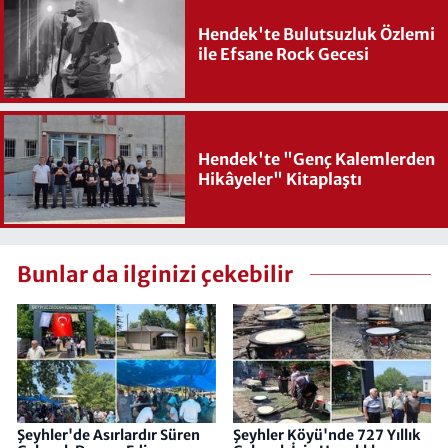
Hendek'te Bulutsuzluk Özlemi
ile Efsane Rock Gecesi
Hendek'te "Genç Kalemlerden
Hikâyeler" Kitaplaştı
Bunlar da ilginizi çekebilir
Şeyhler'de Asırlardır Süren
Şeyhler Köyü'nde 727 Yıllık