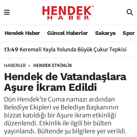
Hendek Haber
Hendek Haber
Sakarya Nöbetçi Eczaneler
Hendek Haber
Güncel Haberler
Sakarya
Spor
Güncel Haberler
Güncel Haberler
Sakarya Hava Durumu
13:49
Keremali Yayla Yolunda Büyük Çukur Tepkisi
Sakarya
Siyaset
Sakarya Trafik Yoğunluk Haritası
HABERLER
HENDEK ETKINLIK
Spor
Sakarya
Süper Lig Puan Durumu ve Fikstür
Hendek de Vatandaşlara
Aşure İkram Edildi
Nöbetçi Eczaneler
Hakkında
Tüm Manşetler
Dün Hendek’te Cuma namazı ardından
Vefat Edenler
Hendek Haber Reklam Servisi
Son Dakika Haberleri
Belediye Ekipleri ve Belediye Başkanının
bizzat katıldığı bir Aşure ikram etkinliği
Künye
Haber Arşivi
düzenlendi. Etkinlik ile ilgili bir bülten
yayınlandı. Bültende şu bilgilere yer verildi.
İletişim