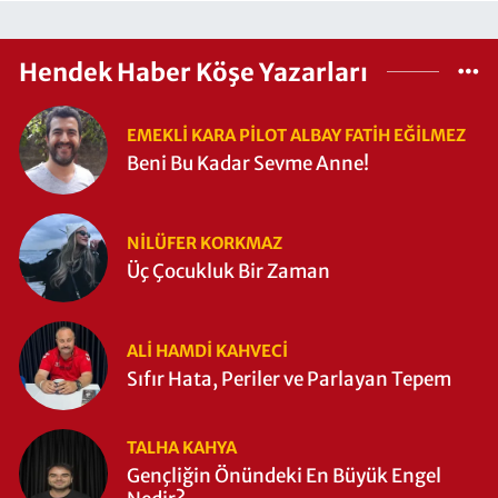
Hendek Haber Köşe Yazarları
EMEKLI KARA PILOT ALBAY FATIH EĞİLMEZ
Beni Bu Kadar Sevme Anne!
NILÜFER KORKMAZ
Üç Çocukluk Bir Zaman
ALI HAMDI KAHVECİ
Sıfır Hata, Periler ve Parlayan Tepem
TALHA KAHYA
Gençliğin Önündeki En Büyük Engel