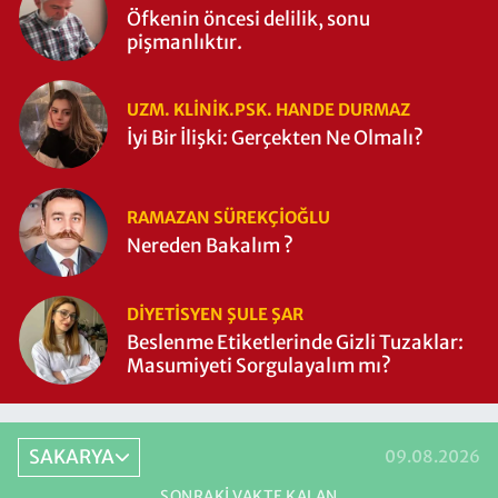
Öfkenin öncesi delilik, sonu
pişmanlıktır.
UZM. KLINIK.PSK. HANDE DURMAZ
İyi Bir İlişki: Gerçekten Ne Olmalı?
RAMAZAN SÜREKÇIOĞLU
Nereden Bakalım ?
DIYETISYEN ŞULE ŞAR
Beslenme Etiketlerinde Gizli Tuzaklar:
Masumiyeti Sorgulayalım mı?
SAKARYA
09.08.2026
SONRAKI VAKTE KALAN