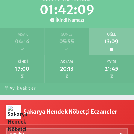
01:42:09
İkindi Namazı
İMSAK
GÜNEŞ
ÖĞLE
04:16
05:55
13:09
İKINDI
AKŞAM
YATSI
17:00
20:13
21:45
Aylık Vakitler
Sakarya Hendek Nöbetçi Eczaneler