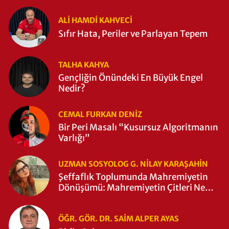
ALI HAMDI KAHVECİ
Sıfır Hata, Periler ve Parlayan Tepem
TALHA KAHYA
Gençliğin Önündeki En Büyük Engel
Nedir?
CEMAL FURKAN DENİZ
Bir Peri Masalı “Kusursuz Algoritmanın
Varlığı”
UZMAN SOSYOLOG G. NILAY KARAŞAHİN
Şeffaflık Toplumunda Mahremiyetin
Dönüşümü: Mahremiyetin Çitleri Ne
Zaman Yıkıldı?
ÖĞR. GÖR. DR. SAIM ALPER AYAS