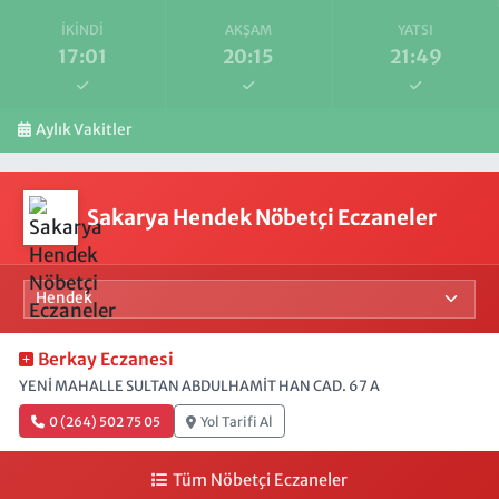
İKINDI
AKŞAM
YATSI
17:01
20:15
21:49
Aylık Vakitler
Sakarya Hendek Nöbetçi Eczaneler
Berkay Eczanesi
YENİ MAHALLE SULTAN ABDULHAMİT HAN CAD. 67 A
0 (264) 502 75 05
Yol Tarifi Al
Tüm Nöbetçi Eczaneler