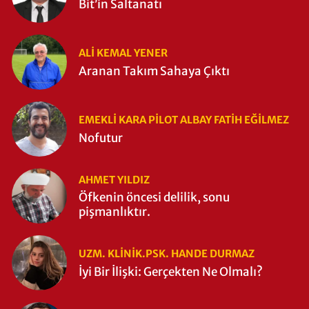
Bit’in Saltanatı
ALI KEMAL YENER
Aranan Takım Sahaya Çıktı
EMEKLI KARA PILOT ALBAY FATIH EĞİLMEZ
Nofutur
AHMET YILDIZ
Öfkenin öncesi delilik, sonu
pişmanlıktır.
UZM. KLINIK.PSK. HANDE DURMAZ
İyi Bir İlişki: Gerçekten Ne Olmalı?