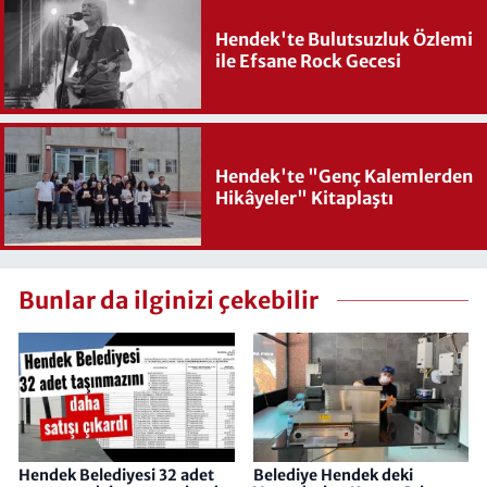
Hendek'te Bulutsuzluk Özlemi
ile Efsane Rock Gecesi
Hendek'te "Genç Kalemlerden
Hikâyeler" Kitaplaştı
Bunlar da ilginizi çekebilir
Hendek Belediyesi 32 adet
Belediye Hendek deki