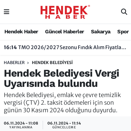
Hendek Haber
Hendek Haber
Sakarya Nöbetçi Eczaneler
Hendek Haber
Güncel Haberler
Sakarya
Spor
Güncel Haberler
Güncel Haberler
Sakarya Hava Durumu
16:14
TMO 2026/2027 Sezonu Fındık Alım Fiyatlarını Açıkladı
Sakarya
Siyaset
Sakarya Trafik Yoğunluk Haritası
HABERLER
HENDEK BELEDİYESİ
Spor
Sakarya
Süper Lig Puan Durumu ve Fikstür
Hendek Belediyesi Vergi
Uyarısında bulundu
Nöbetçi Eczaneler
Hakkında
Tüm Manşetler
Hendek Belediyesi, emlak ve çevre temizlik
Vefat Edenler
Hendek Haber Reklam Servisi
Son Dakika Haberleri
vergisi (ÇTV) 2. taksit ödemeleri için son
günün 30 Kasım 2024 olduğunu duyurdu.
Künye
Haber Arşivi
06.11.2024 - 11:08
06.11.2024 - 11:14
İletişim
YAYINLANMA
GÜNCELLEME