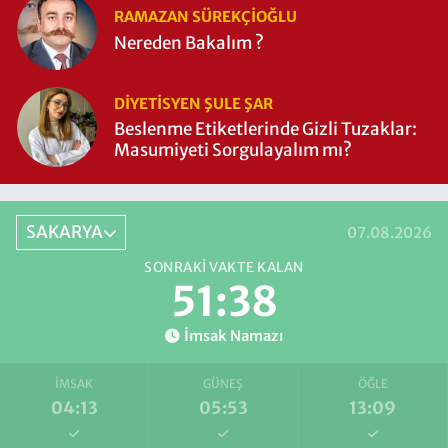
RAMAZAN SÜREKÇIOĞLU
Nereden Bakalım ?
DIYETISYEN ŞULE ŞAR
Beslenme Etiketlerinde Gizli Tuzaklar:
Masumiyeti Sorgulayalım mı?
SAKARYA
07.08.2026
SONRAKI VAKTE KALAN
51:37
İmsak Namazı
İMSAK
GÜNEŞ
ÖĞLE
04:13
05:53
13:09