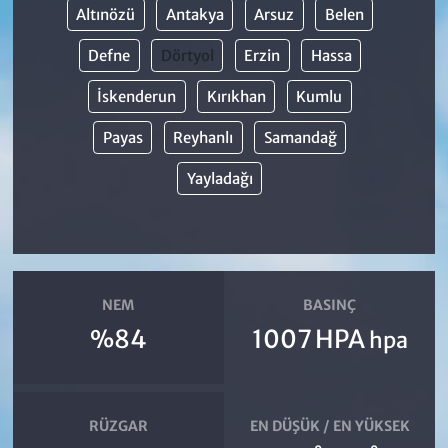
Altınözü
Antakya
Arsuz
Belen
Defne
Dörtyol
Erzin
Hassa
İskenderun
Kırıkhan
Kumlu
Payas
Reyhanlı
Samandağ
Yayladağı
NEM
BASINÇ
%84
1007 HPA
hpa
RÜZGAR
EN DÜŞÜK / EN YÜKSEK