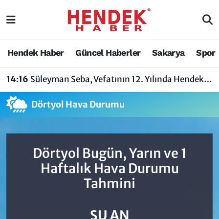
Hendek Haber
Hendek Haber
Sakarya Nöbetçi Eczaneler
Hendek Haber
Güncel Haberler
Sakarya
Spor
Güncel Haberler
Güncel Haberler
Sakarya Hava Durumu
14:16
Süleyman Seba, Vefatının 12. Yılında Hendek’te Anılacak
Sakarya
Siyaset
Sakarya Trafik Yoğunluk Haritası
Dörtyol Hava Durumu
Spor
Sakarya
Süper Lig Puan Durumu ve Fikstür
Nöbetçi Eczaneler
Hakkında
Tüm Manşetler
Dörtyol Bugün, Yarın ve 1
Vefat Edenler
Hendek Haber Reklam Servisi
Son Dakika Haberleri
Haftalık Hava Durumu
Tahmini
Künye
Haber Arşivi
İletişim
ŞU AN