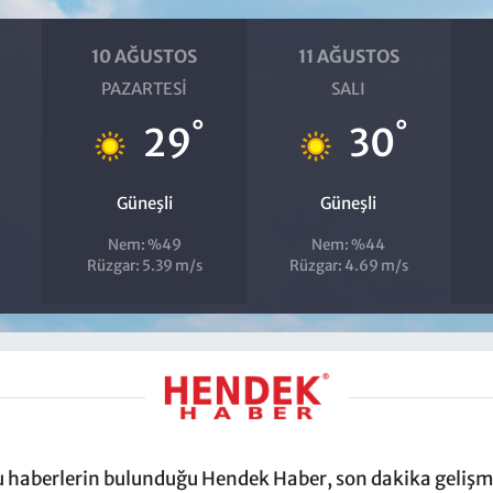
10 AĞUSTOS
11 AĞUSTOS
PAZARTESI
SALI
°
°
29
30
Güneşli
Güneşli
Nem: %49
Nem: %44
Rüzgar: 5.39 m/s
Rüzgar: 4.69 m/s
ru haberlerin bulunduğu Hendek Haber, son dakika gelişmel