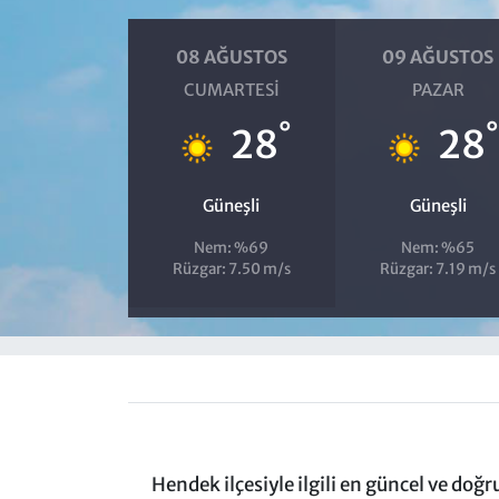
08 AĞUSTOS
09 AĞUSTOS
CUMARTESI
PAZAR
°
°
28
28
Güneşli
Güneşli
Nem: %69
Nem: %65
Rüzgar: 7.50 m/s
Rüzgar: 7.19 m/s
Hendek ilçesiyle ilgili en güncel ve doğ