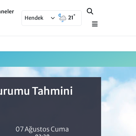
aneler
°
21
Hendek
Durumu Tahmini
07 Ağustos Cuma