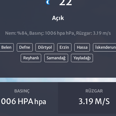
22
Açık
Nem: %84, Basınç: 1006 hpa hPa, Rüzgar: 3.19 m/s
Belen
Defne
Dörtyol
Erzin
Hassa
İskenderun
Reyhanlı
Samandağ
Yayladağı
BASINÇ
RÜZGAR
1006 HPA
3.19 M/S
hpa