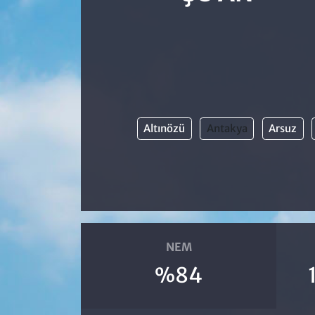
Altınözü
Antakya
Arsuz
NEM
%84