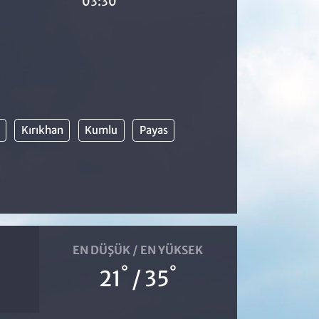
03:30
Kırıkhan
Kumlu
Payas
EN DÜŞÜK / EN YÜKSEK
°
°
21
/ 35