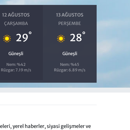
12 AĞUSTOS
13 AĞUSTOS
ÇARŞAMBA
PERŞEMBE
°
°
29
28
Güneşli
Güneşli
Nem: %42
Nem: %45
Rüzgar: 7.19 m/s
Rüzgar: 6.89 m/s
eri, yerel haberler, siyasi gelişmeler ve