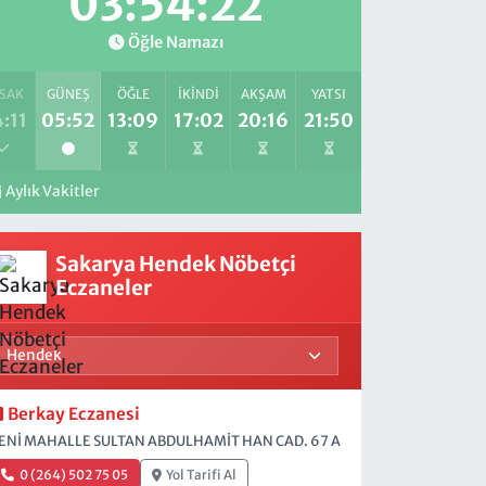
03:54:21
Öğle Namazı
SAK
GÜNEŞ
ÖĞLE
İKINDI
AKŞAM
YATSI
:11
05:52
13:09
17:02
20:16
21:50
Aylık Vakitler
Sakarya Hendek Nöbetçi
Eczaneler
Berkay Eczanesi
ENİ MAHALLE SULTAN ABDULHAMİT HAN CAD. 67 A
0 (264) 502 75 05
Yol Tarifi Al