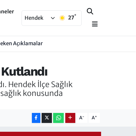
aneler
°
27
Hendek
Çeken Açıklamalar
 Kutlandı
dı. Hendek İlçe Sağlık
n sağlık konusunda
-
+
A
A