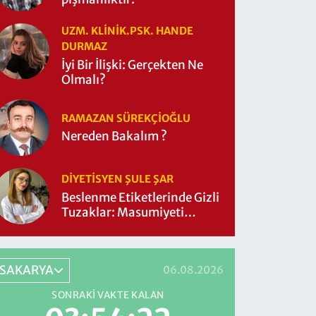
UZM. KLINIK.PSK. HANDE
DURMAZ
İyi Bir İlişki: Gerçekten Ne
Olmalı?
RAMAZAN SÜREKÇIOĞLU
Nereden Bakalım ?
DIYETISYEN ŞULE ŞAR
Beslenme Etiketlerinde Gizli
Tuzaklar: Masumiyeti
Sorgulayalım mı?
SAKARYA
06.08.2026
SONRAKI VAKTE KALAN