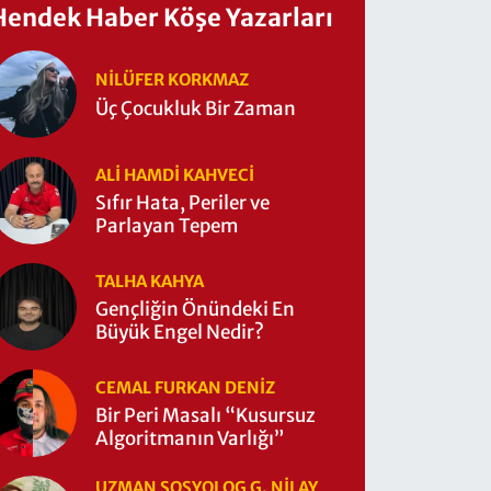
Hendek Haber Köşe Yazarları
NILÜFER KORKMAZ
Üç Çocukluk Bir Zaman
ALI HAMDI KAHVECİ
Sıfır Hata, Periler ve
Parlayan Tepem
TALHA KAHYA
Gençliğin Önündeki En
Büyük Engel Nedir?
CEMAL FURKAN DENİZ
Bir Peri Masalı “Kusursuz
Algoritmanın Varlığı”
UZMAN SOSYOLOG G. NILAY