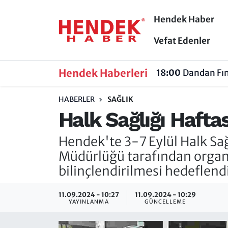
Hendek Haber
Hendek Haber
Hendek Haber
Sakarya Nöbetçi Eczaneler
Vefat Edenler
Güncel Haberler
Güncel Haberler
Sakarya Hava Durumu
Hendek Haberleri
18:00
Dandan Fın
Sakarya
Siyaset
Sakarya Trafik Yoğunluk Haritası
HABERLER
SAĞLIK
Halk Sağlığı Hafta
Spor
Sakarya
Süper Lig Puan Durumu ve Fikstür
Hendek'te 3-7 Eylül Halk Sağlı
Nöbetçi Eczaneler
Hakkında
Tüm Manşetler
Müdürlüğü tarafından organi
Vefat Edenler
Hendek Haber Reklam Servisi
Son Dakika Haberleri
bilinçlendirilmesi hedeflendi
Künye
Haber Arşivi
11.09.2024 - 10:27
11.09.2024 - 10:29
YAYINLANMA
GÜNCELLEME
İletişim