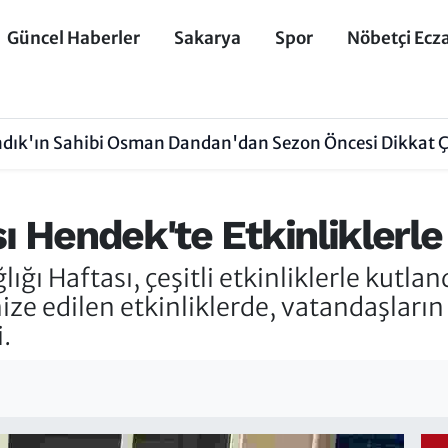
Güncel Haberler
Sakarya
Spor
Nöbetçi Ecz
dık'ın Sahibi Osman Dandan'dan Sezon Öncesi Dikkat 
sı Hendek'te Etkinliklerle
ğı Haftası, çeşitli etkinliklerle kutlan
ze edilen etkinliklerde, vatandaşları
.