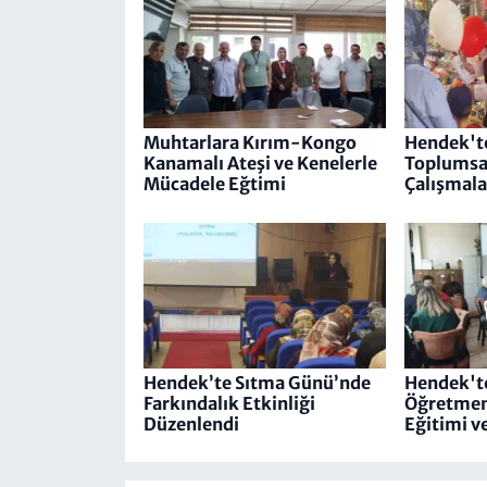
Muhtarlara Kırım-Kongo
Hendek'te
Kanamalı Ateşi ve Kenelerle
Toplumsal
Mücadele Eğtimi
Çalışmalar
Hendek’te Sıtma Günü’nde
Hendek'te
Farkındalık Etkinliği
Öğretmen
Düzenlendi
Eğitimi ve