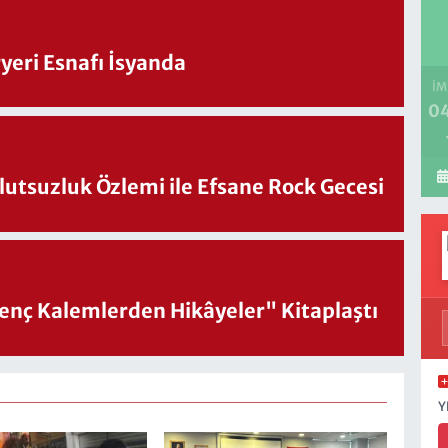
eri Esnafı İsyanda
İM
04
utsuzluk Özlemi ile Efsane Rock Gecesi
nç Kalemlerden Hikâyeler" Kitaplaştı
Y