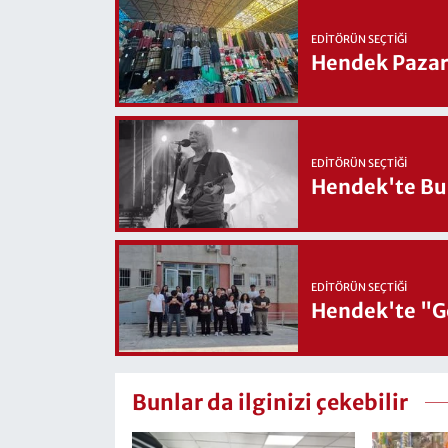
EDITÖRÜN SEÇTIĞI
Hendek Pazary
EDITÖRÜN SEÇTIĞI
Hendek'te Bul
EDITÖRÜN SEÇTIĞI
Hendek'te "Ge
Bunlar da ilginizi çekebilir