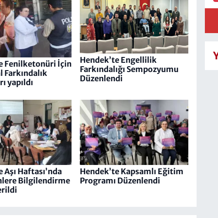
Hendek’te Engellilik
 Fenilketonüri İçin
Farkındalığı Sempozyumu
 Farkındalık
Düzenlendi
ı yapıldı
 Aşı Haftası’nda
Hendek’te Kapsamlı Eğitim
lere Bilgilendirme
Programı Düzenlendi
rildi