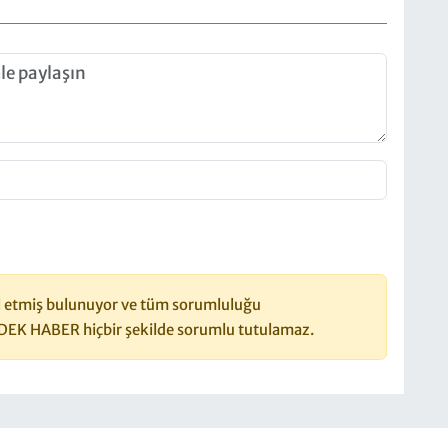
 etmiş bulunuyor ve tüm sorumluluğu
DEK HABER hiçbir şekilde sorumlu tutulamaz.