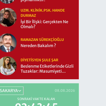
UZM. KLINIK.PSK. HANDE
DURMAZ
İyi Bir İlişki: Gerçekten Ne
Olmalı?
RAMAZAN SÜREKÇIOĞLU
Nereden Bakalım ?
DIYETISYEN ŞULE ŞAR
Beslenme Etiketlerinde Gizli
Tuzaklar: Masumiyeti
Sorgulayalım mı?
SAKARYA
08.08.2026
SONRAKI VAKTE KALAN