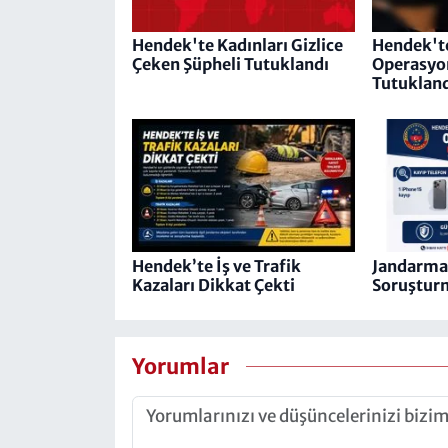
Hendek'te Kadınları Gizlice
Hendek't
Çeken Şüpheli Tutuklandı
Operasyon
Tutuklan
Hendek’te İş ve Trafik
Jandarma O
Kazaları Dikkat Çekti
Soruşturm
Yorumlar