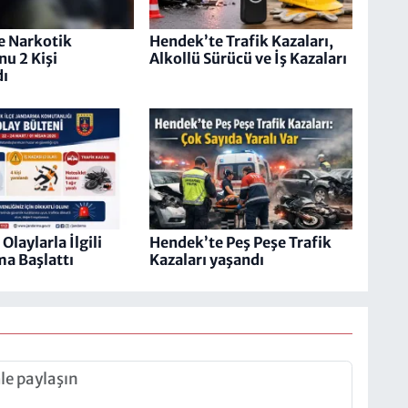
e Narkotik
Hendek’te Trafik Kazaları,
u 2 Kişi
Alkollü Sürücü ve İş Kazaları
dı
laylarla İlgili
Hendek’te Peş Peşe Trafik
a Başlattı
Kazaları yaşandı