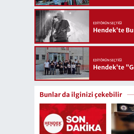
EDITÖRÜN SEÇTIĞI
Hendek'te Bul
EDITÖRÜN SEÇTIĞI
Hendek'te "Ge
Bunlar da ilginizi çekebilir