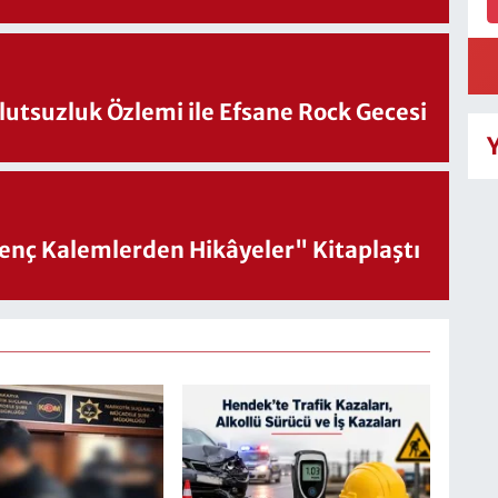
utsuzluk Özlemi ile Efsane Rock Gecesi
nç Kalemlerden Hikâyeler" Kitaplaştı