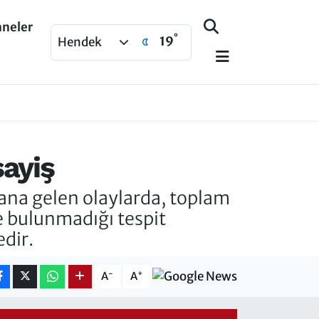
aneler
°
19
Hendek
sayiş
ana gelen olaylarda, toplam
e bulunmadığı tespit
edir.
-
+
A
A