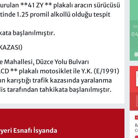
ulan **41 ZY ** plakalı aracın sürücüsü
stinde 1.25 promil alkollü olduğu tespit
İM
ikata başlanılmıştır.
04
KAZASI)
e Mahallesi, Düzce Yolu Bulvarı
CD ** plakalı motosiklet ile Y.K. (E/1991)
ın karıştığı trafik kazasında yaralanma
lis tarafından tahkikata başlanılmıştır.
B
eri Esnafı İsyanda
C