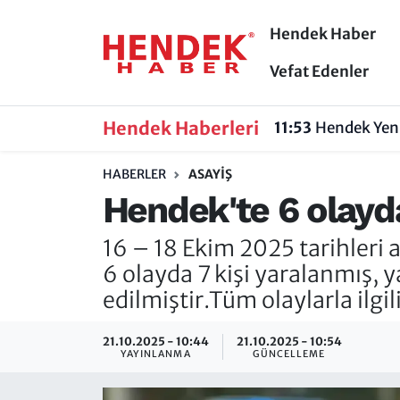
Hendek Haber
Hendek Haber
Hendek Haber
Sakarya Nöbetçi Eczaneler
Vefat Edenler
Güncel Haberler
Güncel Haberler
Sakarya Hava Durumu
Hendek Haberleri
11:53
Hendek Yeni
Sakarya
Siyaset
Sakarya Trafik Yoğunluk Haritası
HABERLER
ASAYIŞ
Hendek'te 6 olayda
Spor
Sakarya
Süper Lig Puan Durumu ve Fikstür
16 – 18 Ekim 2025 tarihleri
Nöbetçi Eczaneler
Hakkında
Tüm Manşetler
6 olayda 7 kişi yaralanmış, 
Vefat Edenler
Hendek Haber Reklam Servisi
Son Dakika Haberleri
edilmiştir.Tüm olaylarla ilgil
Künye
Haber Arşivi
21.10.2025 - 10:44
21.10.2025 - 10:54
YAYINLANMA
GÜNCELLEME
İletişim