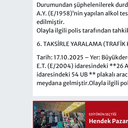
Durumundan şüphelenilerek durdur
A.Y. (E/1958)’nin yapılan alkol te
edilmiştir.
Olayla ilgili polis tarafından tahk
6. TAKSİRLE YARALAMA (TRAFİK 
Tarih: 17.10.2025 – Yer: Büyükder
E.T. (E/2004) idaresindeki **26 A
idaresindeki 54 UB ** plakalı arac
meydana gelmiştir.Olayla ilgili po
EDITÖRÜN SEÇTIĞI
Hendek Pazary