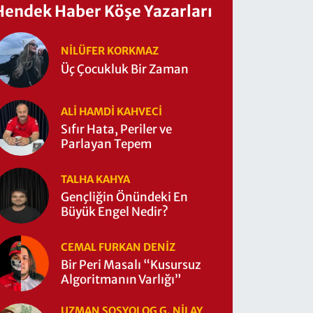
Hendek Haber Köşe Yazarları
NILÜFER KORKMAZ
Üç Çocukluk Bir Zaman
ALI HAMDI KAHVECİ
Sıfır Hata, Periler ve
Parlayan Tepem
TALHA KAHYA
Gençliğin Önündeki En
Büyük Engel Nedir?
CEMAL FURKAN DENİZ
Bir Peri Masalı “Kusursuz
Algoritmanın Varlığı”
UZMAN SOSYOLOG G. NILAY