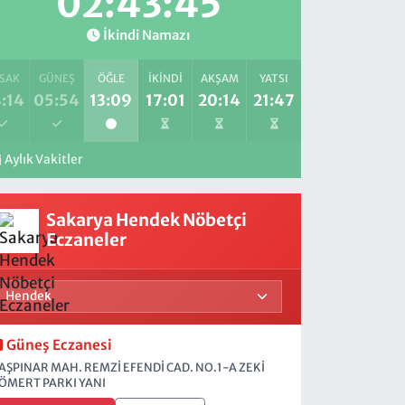
02:43:44
İkindi Namazı
SAK
GÜNEŞ
ÖĞLE
İKINDI
AKŞAM
YATSI
:14
05:54
13:09
17:01
20:14
21:47
Aylık Vakitler
Sakarya Hendek Nöbetçi
Eczaneler
Güneş Eczanesi
AŞPINAR MAH. REMZİ EFENDİ CAD. NO.1-A ZEKİ
ÖMERT PARKI YANI