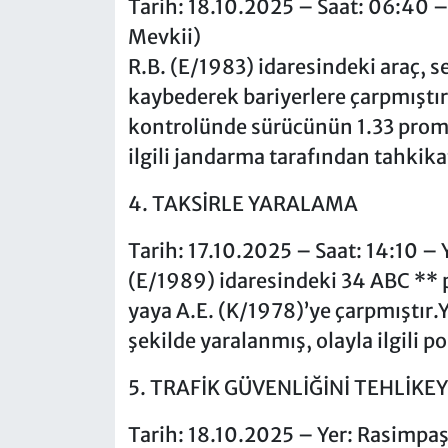
Tarih: 18.10.2025 – Saat: 06:40 –
Mevkii)
R.B. (E/1983) idaresindeki araç, 
kaybederek bariyerlere çarpmıştır.
kontrolünde sürücünün 1.33 promil
ilgili jandarma tarafından tahkika
4. TAKSİRLE YARALAMA
Tarih: 17.10.2025 – Saat: 14:10 –
(E/1989) idaresindeki 34 ABC ** p
yaya A.E. (K/1978)’ye çarpmıştır.
şekilde yaralanmış, olayla ilgili p
5. TRAFİK GÜVENLİĞİNİ TEHLİKE
Tarih: 18.10.2025 – Yer: Rasimpa