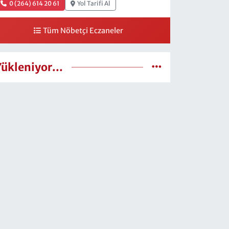
0 (264) 614 20 61
Yol Tarifi Al
Tüm Nöbetçi Eczaneler
Yükleniyor...