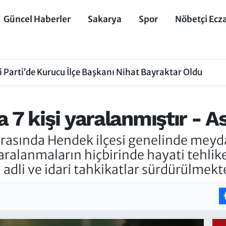
Güncel Haberler
Sakarya
Spor
Nöbetçi Ecz
 Parti’de Kurucu İlçe Başkanı Nihat Bayraktar Oldu
 7 kişi yaralanmıştır - A
 arasında Hendek ilçesi genelinde meyd
yaralanmaların hiçbirinde hayati tehlik
i adli ve idari tahkikatlar sürdürülmekt