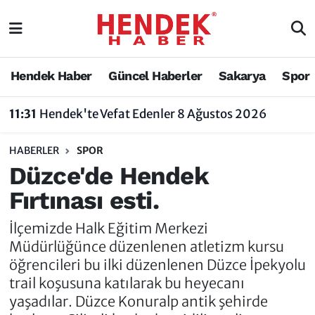
Hendek Haber
Hendek Haber
Sakarya Nöbetçi Eczaneler
Hendek Haber
Güncel Haberler
Sakarya
Spor
Güncel Haberler
Güncel Haberler
Sakarya Hava Durumu
11:31
Hendek'te Vefat Edenler 8 Ağustos 2026
Sakarya
Siyaset
Sakarya Trafik Yoğunluk Haritası
HABERLER
SPOR
Spor
Sakarya
Süper Lig Puan Durumu ve Fikstür
Düzce'de Hendek
Fırtınası esti.
Nöbetçi Eczaneler
Hakkında
Tüm Manşetler
İlçemizde Halk Eğitim Merkezi
Vefat Edenler
Hendek Haber Reklam Servisi
Son Dakika Haberleri
Müdürlüğünce düzenlenen atletizm kursu
öğrencileri bu ilki düzenlenen Düzce İpekyolu
Künye
Haber Arşivi
trail koşusuna katılarak bu heyecanı
yaşadılar. Düzce Konuralp antik şehirde
İletişim