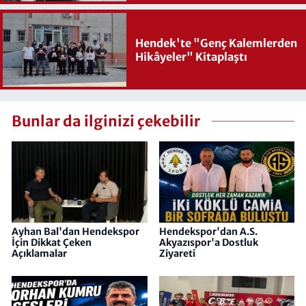
Hendek'te "Genç Kalemlerden
Hikâyeler" Kitaplaştı
Bunlar da ilginizi çekebilir
Ayhan Bal'dan Hendekspor
Hendekspor'dan A.S.
İçin Dikkat Çeken
Akyazıspor'a Dostluk
Açıklamalar
Ziyareti