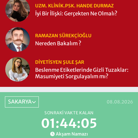
UZM. KLINIK.PSK. HANDE DURMAZ
İyi Bir İlişki: Gerçekten Ne Olmalı?
RAMAZAN SÜREKÇIOĞLU
Nereden Bakalım ?
DIYETISYEN ŞULE ŞAR
Beslenme Etiketlerinde Gizli Tuzaklar:
Masumiyeti Sorgulayalım mı?
SAKARYA
08.08.2026
SONRAKI VAKTE KALAN
01:44:04
Akşam Namazı