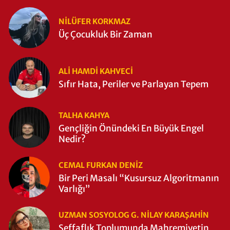
NILÜFER KORKMAZ
Üç Çocukluk Bir Zaman
ALI HAMDI KAHVECİ
Sıfır Hata, Periler ve Parlayan Tepem
TALHA KAHYA
Gençliğin Önündeki En Büyük Engel
Nedir?
CEMAL FURKAN DENİZ
Bir Peri Masalı “Kusursuz Algoritmanın
Varlığı”
UZMAN SOSYOLOG G. NILAY KARAŞAHİN
Şeffaflık Toplumunda Mahremiyetin