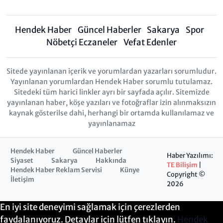
Hendek Haber
Güncel Haberler
Sakarya
Spor
Nöbetçi Eczaneler
Vefat Edenler
Sitede yayınlanan içerik ve yorumlardan yazarları sorumludur.
Yayınlanan yorumlardan Hendek Haber sorumlu tutulamaz.
Sitedeki tüm harici linkler ayrı bir sayfada açılır. Sitemizde
yayınlanan haber, köşe yazıları ve fotoğraflar izin alınmaksızın
kaynak gösterilse dahi, herhangi bir ortamda kullanılamaz ve
yayınlanamaz
Hendek Haber
Güncel Haberler
Haber Yazılımı:
Siyaset
Sakarya
Hakkında
TE Bilişim
|
Hendek Haber Reklam Servisi
Künye
Copyright ©
İletişim
2026
En iyi site deneyimi sağlamak için çerezlerden
faydalanıyoruz. Detaylar için lütfen tıklayın.
Hendek