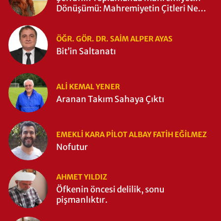
Dönüşümü: Mahremiyetin Çitleri Ne
Zaman Yıkıldı?
ÖĞR. GÖR. DR. SAIM ALPER AYAS
Bit’in Saltanatı
ALI KEMAL YENER
Aranan Takım Sahaya Çıktı
EMEKLI KARA PILOT ALBAY FATIH EĞİLMEZ
Nofutur
AHMET YILDIZ
Öfkenin öncesi delilik, sonu
pişmanlıktır.