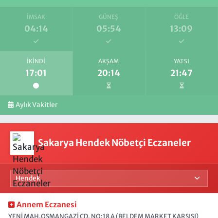
İMSAK
GÜNEŞ
ÖĞLE
04:14
05:54
13:09
İKINDI
AKŞAM
YATSI
17:01
20:14
21:47
Aylık Vakitler
Sakarya Hendek Nöbetçi Eczaneler
Annem Eczanesi
YENİ MAH.OSMANGAZİ CD. NO:18 A (BELDEM MARKET KARŞISI)