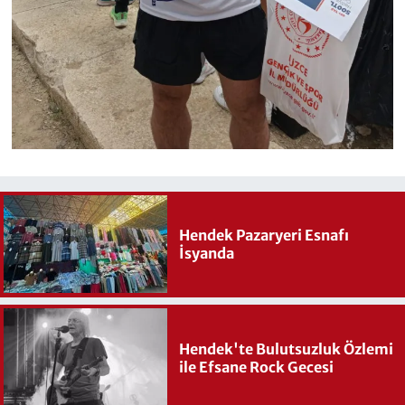
Hendek Pazaryeri Esnafı
İsyanda
Hendek'te Bulutsuzluk Özlemi
ile Efsane Rock Gecesi