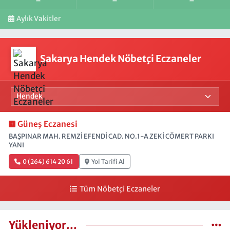
Aylık Vakitler
Sakarya Hendek Nöbetçi Eczaneler
Güneş Eczanesi
BAŞPINAR MAH. REMZİ EFENDİ CAD. NO.1-A ZEKİ CÖMERT PARKI
YANI
0 (264) 614 20 61
Yol Tarifi Al
Tüm Nöbetçi Eczaneler
Yükleniyor...