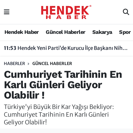
Hendek Haber
Hendek Haber
Sakarya Nöbetçi Eczaneler
Hendek Haber
Güncel Haberler
Sakarya
Spor
Güncel Haberler
Güncel Haberler
Sakarya Hava Durumu
11:53
Hendek Yeni Parti’de Kurucu İlçe Başkanı Nihat Bayraktar Oldu
Sakarya
Siyaset
Sakarya Trafik Yoğunluk Haritası
HABERLER
GÜNCEL HABERLER
Spor
Sakarya
Süper Lig Puan Durumu ve Fikstür
Cumhuriyet Tarihinin En
Karlı Günleri Geliyor
Nöbetçi Eczaneler
Hakkında
Tüm Manşetler
Olabilir !
Vefat Edenler
Hendek Haber Reklam Servisi
Son Dakika Haberleri
Türkiye'yi Büyük Bir Kar Yağışı Bekliyor:
Künye
Haber Arşivi
Cumhuriyet Tarihinin En Karlı Günleri
Geliyor Olabilir!
İletişim