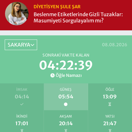
DIYETISYEN ŞULE ŞAR
Beslenme Etiketlerinde Gizli Tuzaklar:
Masumiyeti Sorgulayalım mı?
SAKARYA
08.08.2026
SONRAKI VAKTE KALAN
04:22:39
Öğle Namazı
İMSAK
GÜNEŞ
ÖĞLE
04:14
05:54
13:09
İKINDI
AKŞAM
YATSI
17:01
20:14
21:47