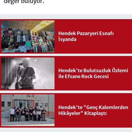
değer buluyor.
Hendek Pazaryeri Esnafı
İsyanda
Hendek'te Bulutsuzluk Özlemi
ile Efsane Rock Gecesi
Hendek'te "Genç Kalemlerden
Hikâyeler" Kitaplaştı