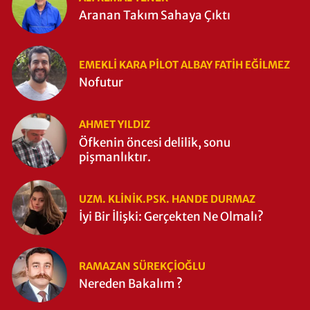
Aranan Takım Sahaya Çıktı
EMEKLI KARA PILOT ALBAY FATIH EĞİLMEZ
Nofutur
AHMET YILDIZ
Öfkenin öncesi delilik, sonu
pişmanlıktır.
UZM. KLINIK.PSK. HANDE DURMAZ
İyi Bir İlişki: Gerçekten Ne Olmalı?
RAMAZAN SÜREKÇIOĞLU
Nereden Bakalım ?