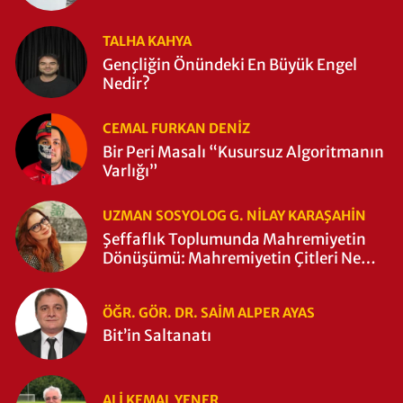
TALHA KAHYA
Gençliğin Önündeki En Büyük Engel
Nedir?
CEMAL FURKAN DENİZ
Bir Peri Masalı “Kusursuz Algoritmanın
Varlığı”
UZMAN SOSYOLOG G. NILAY KARAŞAHİN
Şeffaflık Toplumunda Mahremiyetin
Dönüşümü: Mahremiyetin Çitleri Ne
Zaman Yıkıldı?
ÖĞR. GÖR. DR. SAIM ALPER AYAS
Bit’in Saltanatı
ALI KEMAL YENER