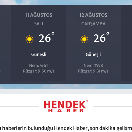
11 AĞUSTOS
12 AĞUSTOS
SALI
ÇARŞAMBA
°
°
26
26
Güneşli
Güneşli
Nem: %61
Nem: %58
s
Rüzgar: 9.50 m/s
Rüzgar: 9.31 m/s
ru haberlerin bulunduğu Hendek Haber, son dakika gelişmel