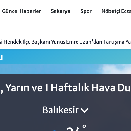
Güncel Haberler
Sakarya
Spor
Nöbetçi Ecz
isi Hendek İlçe Başkanı Yunus Emre Uzun'dan Tartışma Y
u
 Yarın ve 1 Haftalık Hava 
Balıkesir
°