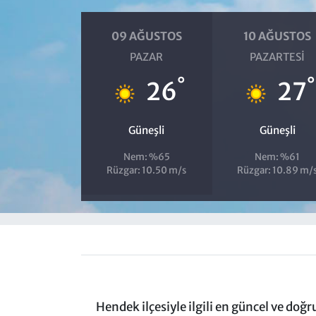
09 AĞUSTOS
10 AĞUSTOS
PAZAR
PAZARTESI
°
°
26
27
Güneşli
Güneşli
Nem: %65
Nem: %61
Rüzgar: 10.50 m/s
Rüzgar: 10.89 m/
Hendek ilçesiyle ilgili en güncel ve doğ