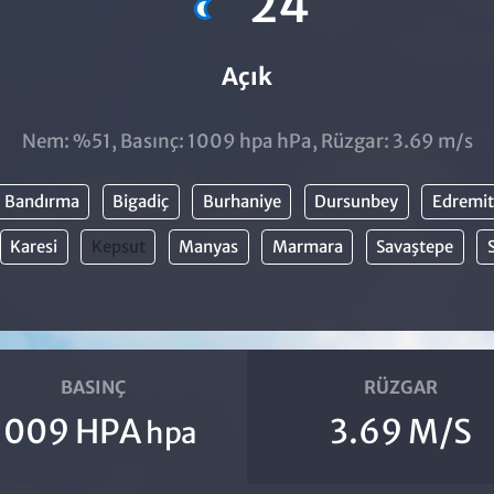
24
Açık
Nem: %51, Basınç: 1009 hpa hPa, Rüzgar: 3.69 m/s
Bandırma
Bigadiç
Burhaniye
Dursunbey
Edremit
Karesi
Kepsut
Manyas
Marmara
Savaştepe
BASINÇ
RÜZGAR
1009 HPA
3.69 M/S
hpa