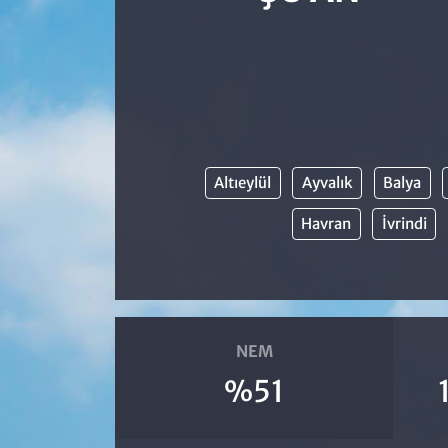
Altıeylül
Ayvalık
Balya
Havran
İvrindi
NEM
%51