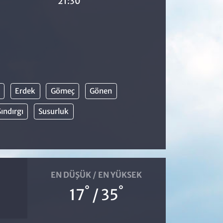
21:30
Erdek
Gömeç
Gönen
Sındırgı
Susurluk
EN DÜŞÜK / EN YÜKSEK
°
°
17
/ 35