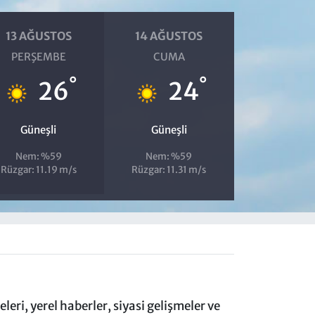
13 AĞUSTOS
14 AĞUSTOS
PERŞEMBE
CUMA
°
°
26
24
Güneşli
Güneşli
Nem: %59
Nem: %59
Rüzgar: 11.19 m/s
Rüzgar: 11.31 m/s
eri, yerel haberler, siyasi gelişmeler ve