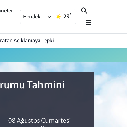
aneler
°
29
Hendek
aratan Açıklamaya Tepki
Durumu Tahmini
08 Ağustos Cumartesi