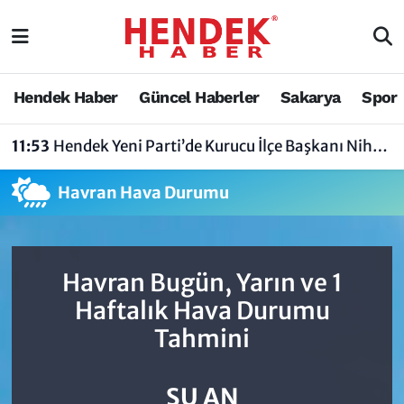
Hendek Haber
Hendek Haber
Sakarya Nöbetçi Eczaneler
Hendek Haber
Güncel Haberler
Sakarya
Spor
Güncel Haberler
Güncel Haberler
Sakarya Hava Durumu
11:53
Hendek Yeni Parti’de Kurucu İlçe Başkanı Nihat Bayraktar Oldu
Sakarya
Siyaset
Sakarya Trafik Yoğunluk Haritası
Havran Hava Durumu
Spor
Sakarya
Süper Lig Puan Durumu ve Fikstür
Nöbetçi Eczaneler
Hakkında
Tüm Manşetler
Havran Bugün, Yarın ve 1
Vefat Edenler
Hendek Haber Reklam Servisi
Son Dakika Haberleri
Haftalık Hava Durumu
Tahmini
Künye
Haber Arşivi
İletişim
ŞU AN