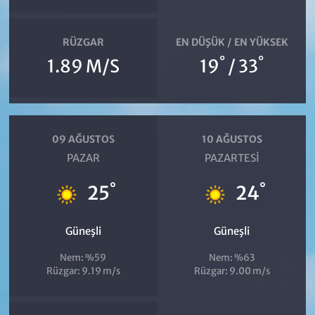
RÜZGAR
EN DÜŞÜK / EN YÜKSEK
°
°
1.89 M/S
19
/ 33
09 AĞUSTOS
10 AĞUSTOS
PAZAR
PAZARTESI
°
°
25
24
Güneşli
Güneşli
Nem: %59
Nem: %63
Rüzgar: 9.19 m/s
Rüzgar: 9.00 m/s