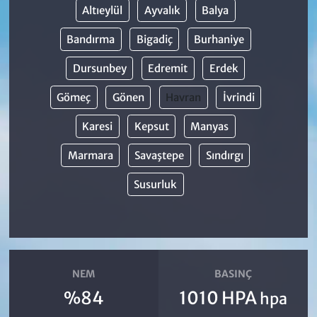
Altıeylül
Ayvalık
Balya
Bandırma
Bigadiç
Burhaniye
Dursunbey
Edremit
Erdek
Gömeç
Gönen
Havran
İvrindi
Karesi
Kepsut
Manyas
Marmara
Savaştepe
Sındırgı
Susurluk
NEM
BASINÇ
%84
1010 HPA
hpa