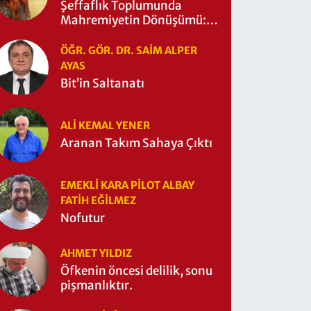
Şeffaflık Toplumunda
Mahremiyetin Dönüşümü:
Mahremiyetin Çitleri Ne
Zaman Yıkıldı?
ÖĞR. GÖR. DR. SAIM ALPER
AYAS
Bit’in Saltanatı
ALI KEMAL YENER
Aranan Takım Sahaya Çıktı
EMEKLI KARA PILOT ALBAY
FATIH EĞİLMEZ
Nofutur
AHMET YILDIZ
Öfkenin öncesi delilik, sonu
pişmanlıktır.