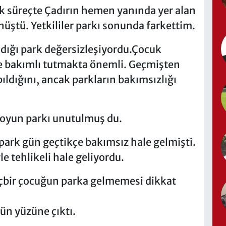
ık süreçte Çadırın hemen yanında yer alan
üştü. Yetkililer parkı sonunda farkettim.
dığı park değersizleşiyordu.Çocuk
ve bakımlı tutmakta önemli. Geçmişten
ıldığını, ancak parkların bakımsızlığı
oyun parkı unutulmuş du.
 park gün geçtikçe bakımsız hale gelmişti.
e tehlikeli hale geliyordu.
çbir çocuğun parka gelmemesi dikkat
n yüzüne çıktı.