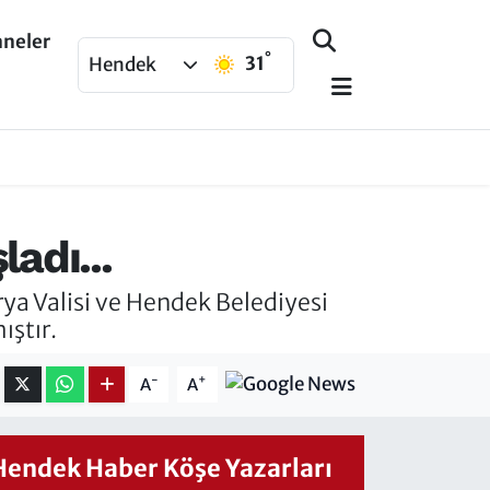
aneler
°
31
Hendek
adı...
rya Valisi ve Hendek Belediyesi
ıştır.
-
+
A
A
Hendek Haber Köşe Yazarları