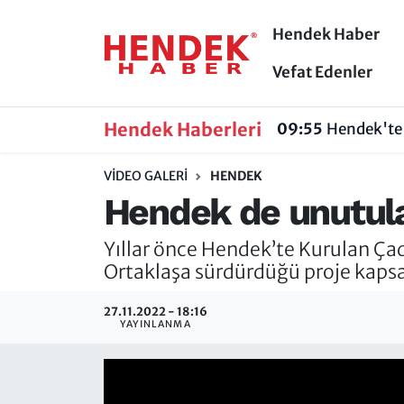
Hendek Haber
Hendek Haber
Hendek Haber
Sakarya Nöbetçi Eczaneler
Vefat Edenler
Güncel Haberler
Güncel Haberler
Sakarya Hava Durumu
Hendek Haberleri
09:55
Hendek'te 
Sakarya
Siyaset
Sakarya Trafik Yoğunluk Haritası
VIDEO GALERI
HENDEK
Hendek de unutulan
Spor
Sakarya
Süper Lig Puan Durumu ve Fikstür
Yıllar önce Hendek’te Kurulan Çad
Nöbetçi Eczaneler
Hakkında
Tüm Manşetler
Ortaklaşa sürdürdüğü proje kapsa
Vefat Edenler
Hendek Haber Reklam Servisi
Son Dakika Haberleri
27.11.2022 - 18:16
YAYINLANMA
Künye
Haber Arşivi
İletişim