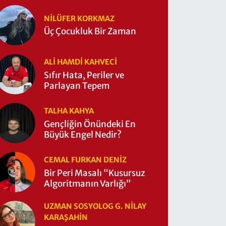
NILÜFER KORKMAZ
Üç Çocukluk Bir Zaman
ALI HAMDI KAHVECİ
Sıfır Hata, Periler ve
Parlayan Tepem
TALHA KAHYA
Gençliğin Önündeki En
Büyük Engel Nedir?
CEMAL FURKAN DENİZ
Bir Peri Masalı “Kusursuz
Algoritmanın Varlığı”
UZMAN SOSYOLOG G. NILAY
KARAŞAHİN