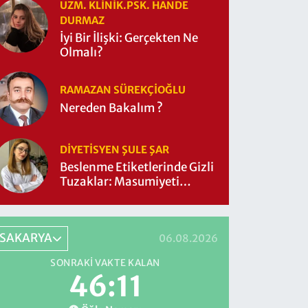
UZM. KLINIK.PSK. HANDE
DURMAZ
İyi Bir İlişki: Gerçekten Ne
Olmalı?
RAMAZAN SÜREKÇIOĞLU
Nereden Bakalım ?
DIYETISYEN ŞULE ŞAR
Beslenme Etiketlerinde Gizli
Tuzaklar: Masumiyeti
Sorgulayalım mı?
SAKARYA
06.08.2026
SONRAKI VAKTE KALAN
46:10