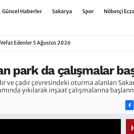
Güncel Haberler
Sakarya
Spor
Nöbetçi Ecz
Vefat Edenler 5 Ağustos 2026
 park da çalışmalar başl
ır ve çadır çevresindeki oturma alanları Saka
mında yıkılarak inşaat çalışmalarına başlanm