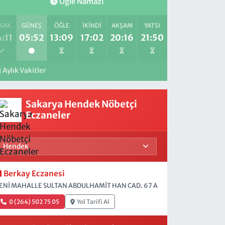
Öğle Namazı
SAK
GÜNEŞ
ÖĞLE
İKINDI
AKŞAM
YATSI
:11
05:52
13:09
17:02
20:16
21:50
Aylık Vakitler
Sakarya Hendek Nöbetçi
Eczaneler
Berkay Eczanesi
ENİ MAHALLE SULTAN ABDULHAMİT HAN CAD. 67 A
0 (264) 502 75 05
Yol Tarifi Al