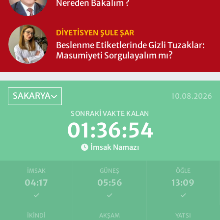
Nereden Bakalım ?
DIYETISYEN ŞULE ŞAR
Beslenme Etiketlerinde Gizli Tuzaklar:
Masumiyeti Sorgulayalım mı?
SAKARYA
10.08.2026
SONRAKI VAKTE KALAN
01:36:53
İmsak Namazı
İMSAK
GÜNEŞ
ÖĞLE
04:17
05:56
13:09
İKINDI
AKŞAM
YATSI