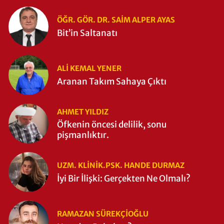
Zaman Yıkıldı?
ÖĞR. GÖR. DR. SAIM ALPER AYAS
Bit’in Saltanatı
ALI KEMAL YENER
Aranan Takım Sahaya Çıktı
AHMET YILDIZ
Öfkenin öncesi delilik, sonu
pişmanlıktır.
UZM. KLINIK.PSK. HANDE DURMAZ
İyi Bir İlişki: Gerçekten Ne Olmalı?
RAMAZAN SÜREKÇIOĞLU