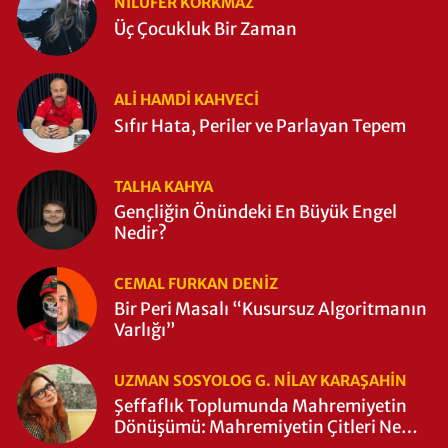
NILÜFER KORKMAZ
Üç Çocukluk Bir Zaman
ALI HAMDI KAHVECİ
Sıfır Hata, Periler ve Parlayan Tepem
TALHA KAHYA
Gençliğin Önündeki En Büyük Engel
Nedir?
CEMAL FURKAN DENİZ
Bir Peri Masalı “Kusursuz Algoritmanın
Varlığı”
UZMAN SOSYOLOG G. NILAY KARAŞAHİN
Şeffaflık Toplumunda Mahremiyetin
Dönüşümü: Mahremiyetin Çitleri Ne