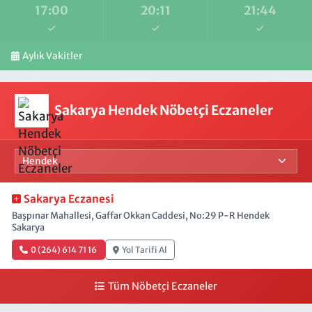
17:00
20:11
21:44
Aylık Vakitler
Sakarya Hendek Nöbetçi Eczaneler
Sakarya Eczanesi
Başpınar Mahallesi, Gaffar Okkan Caddesi, No:29 P-R Hendek
Sakarya
0 (264) 614 71 16
Yol Tarifi Al
Tüm Nöbetçi Eczaneler