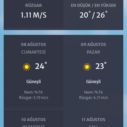
RÜZGAR
EN DÜŞÜK / EN YÜKSEK
°
°
1.11 M/S
20
/ 26
08 AĞUSTOS
09 AĞUSTOS
CUMARTESI
PAZAR
°
°
24
23
Güneşli
Güneşli
Nem: %76
Nem: %76
Rüzgar: 3.19 m/s
Rüzgar: 4.11 m/s
10 AĞUSTOS
11 AĞUSTOS