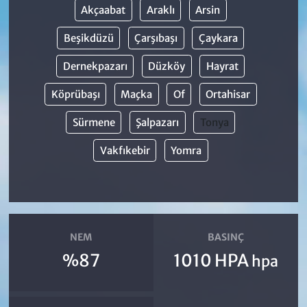
Akçaabat
Araklı
Arsin
Beşikdüzü
Çarşıbaşı
Çaykara
Dernekpazarı
Düzköy
Hayrat
Köprübaşı
Maçka
Of
Ortahisar
Sürmene
Şalpazarı
Tonya
Vakfıkebir
Yomra
NEM
BASINÇ
%87
1010 HPA
hpa