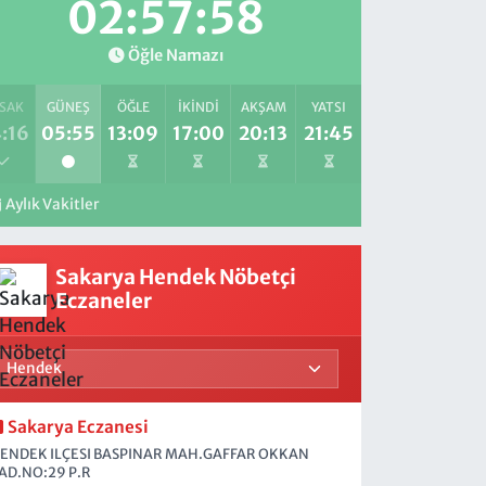
02:57:56
Öğle Namazı
SAK
GÜNEŞ
ÖĞLE
İKINDI
AKŞAM
YATSI
:16
05:55
13:09
17:00
20:13
21:45
Aylık Vakitler
Sakarya Hendek Nöbetçi
Eczaneler
Sakarya Eczanesi
ENDEK ILÇESI BASPINAR MAH.GAFFAR OKKAN
AD.NO:29 P.R