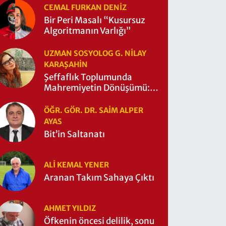
CEMAL FURKAN DENİZ
Bir Peri Masalı “Kusursuz
Algoritmanın Varlığı”
UZMAN SOSYOLOG G. NILAY
KARAŞAHİN
Şeffaflık Toplumunda
Mahremiyetin Dönüşümü:
Mahremiyetin Çitleri Ne
Zaman Yıkıldı?
ÖĞR. GÖR. DR. SAIM ALPER
AYAS
Bit’in Saltanatı
ALI KEMAL YENER
Aranan Takım Sahaya Çıktı
AHMET YILDIZ
Öfkenin öncesi delilik, sonu