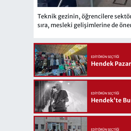
Teknik gezinin, öğrencilere sektör
sıra, mesleki gelişimlerine de ön
EDITÖRÜN SEÇTIĞI
Hendek Pazary
EDITÖRÜN SEÇTIĞI
Hendek'te Bul
EDITÖRÜN SEÇTIĞI