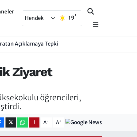
aneler
°
19
Hendek
aratan Açıklamaya Tepki
k Ziyaret
ksekokulu öğrencileri,
ştirdi.
-
+
A
A