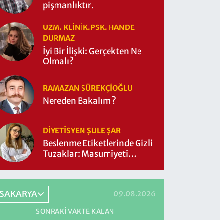
pişmanlıktır.
UZM. KLINIK.PSK. HANDE
DURMAZ
İyi Bir İlişki: Gerçekten Ne
Olmalı?
RAMAZAN SÜREKÇIOĞLU
Nereden Bakalım ?
DIYETISYEN ŞULE ŞAR
Beslenme Etiketlerinde Gizli
Tuzaklar: Masumiyeti
Sorgulayalım mı?
SAKARYA
09.08.2026
SONRAKI VAKTE KALAN