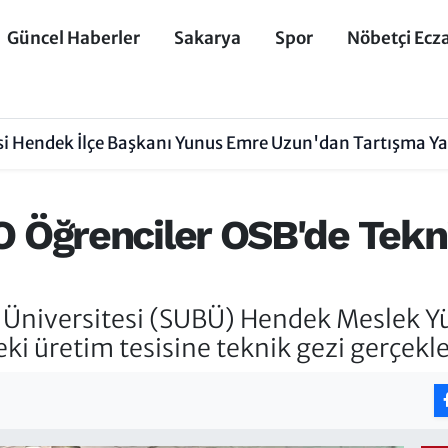
Güncel Haberler
Sakarya
Spor
Nöbetçi Ecz
isi Hendek İlçe Başkanı Yunus Emre Uzun'dan Tartışma Y
Öğrenciler OSB'de Tekni
 Üniversitesi (SUBÜ) Hendek Meslek Yü
ki üretim tesisine teknik gezi gerçekle