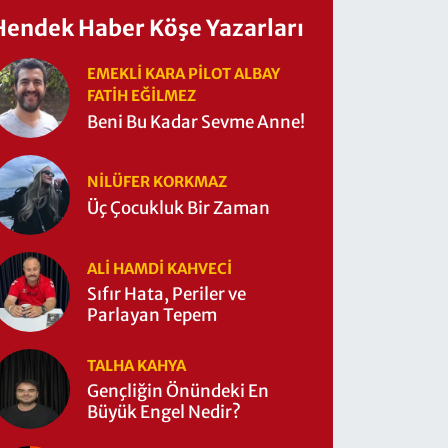
Hendek Haber Köşe Yazarları
EMEKLI KARA PILOT ALBAY
FATIH EĞİLMEZ
Beni Bu Kadar Sevme Anne!
NILÜFER KORKMAZ
Üç Çocukluk Bir Zaman
ALI HAMDI KAHVECİ
Sıfır Hata, Periler ve
Parlayan Tepem
TALHA KAHYA
Gençliğin Önündeki En
Büyük Engel Nedir?