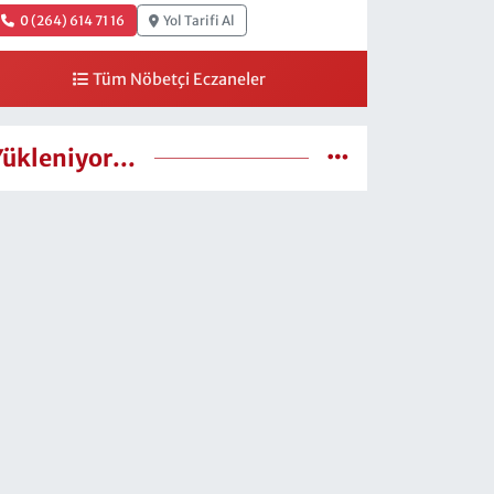
0 (264) 614 71 16
Yol Tarifi Al
Tüm Nöbetçi Eczaneler
Yükleniyor...