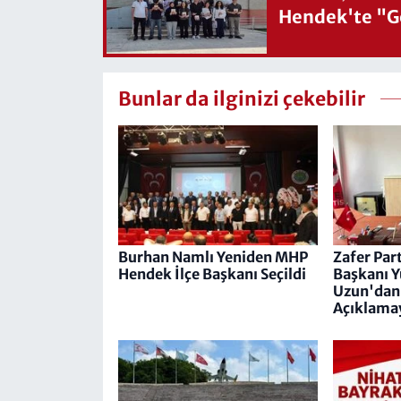
Hendek'te "Ge
Bunlar da ilginizi çekebilir
Burhan Namlı Yeniden MHP
Zafer Part
Hendek İlçe Başkanı Seçildi
Başkanı 
Uzun'dan 
Açıklama