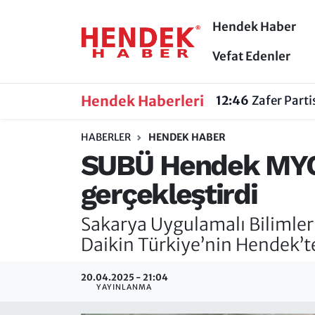
Hendek Haber
Hendek Haber
Hendek Haber
Sakarya Nöbetçi Eczaneler
Vefat Edenler
Güncel Haberler
Güncel Haberler
Sakarya Hava Durumu
Hendek Haberleri
12:46
Zafer Part
Sakarya
Siyaset
Sakarya Trafik Yoğunluk Haritası
HABERLER
HENDEK HABER
SUBÜ Hendek MYO 
Spor
Sakarya
Süper Lig Puan Durumu ve Fikstür
gerçekleştirdi
Nöbetçi Eczaneler
Hakkında
Tüm Manşetler
Sakarya Uygulamalı Bilimler
Vefat Edenler
Hendek Haber Reklam Servisi
Son Dakika Haberleri
Daikin Türkiye’nin Hendek’te
Künye
Haber Arşivi
20.04.2025 - 21:04
YAYINLANMA
İletişim