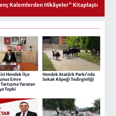
nç Kalemlerden Hikâyeler" Kitaplaştı
isi Hendek İlçe
Hendek Atatürk Parkı’nda
Yunus Emre
Sokak Köpeği Tedirginliği
Tartışma Yaratan
ya Tepki