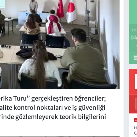
İM
04
ika Turu” gerçekleştiren öğrenciler;
alite kontrol noktaları ve iş güvenliği
rinde gözlemleyerek teorik bilgilerini
H
C