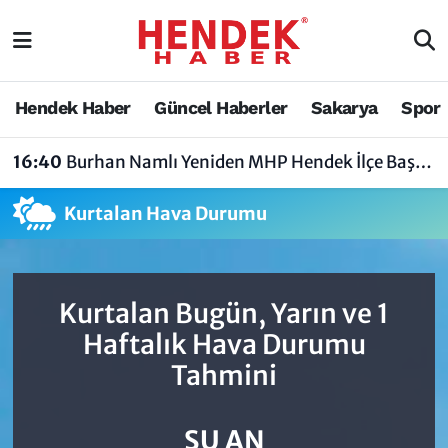
Hendek Haber
Hendek Haber
Sakarya Nöbetçi Eczaneler
Hendek Haber
Güncel Haberler
Sakarya
Spor
Güncel Haberler
Güncel Haberler
Sakarya Hava Durumu
16:40
Burhan Namlı Yeniden MHP Hendek İlçe Başkanı Seçildi
Sakarya
Siyaset
Sakarya Trafik Yoğunluk Haritası
Kurtalan Hava Durumu
Spor
Sakarya
Süper Lig Puan Durumu ve Fikstür
Nöbetçi Eczaneler
Hakkında
Tüm Manşetler
Kurtalan Bugün, Yarın ve 1
Vefat Edenler
Hendek Haber Reklam Servisi
Son Dakika Haberleri
Haftalık Hava Durumu
Tahmini
Künye
Haber Arşivi
İletişim
ŞU AN