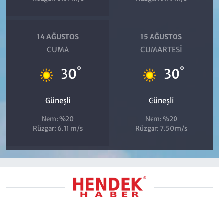
14 AĞUSTOS
15 AĞUSTOS
CUMA
CUMARTESI
°
°
30
30
Güneşli
Güneşli
Nem: %20
Nem: %20
Rüzgar: 6.11 m/s
Rüzgar: 7.50 m/s