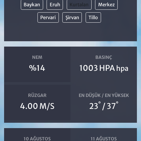
Baykan
Eruh
Kurtalan
Merkez
Pervari
Şirvan
Tillo
NEM
BASINÇ
%14
1003 HPA
hpa
RÜZGAR
EN DÜŞÜK / EN YÜKSEK
°
°
4.00 M/S
23
/ 37
10 AĞUSTOS
11 AĞUSTOS