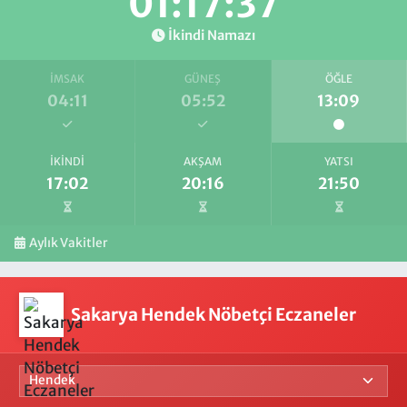
01:17:37
İkindi Namazı
İMSAK
GÜNEŞ
ÖĞLE
04:11
05:52
13:09
İKINDI
AKŞAM
YATSI
17:02
20:16
21:50
Aylık Vakitler
Sakarya Hendek Nöbetçi Eczaneler