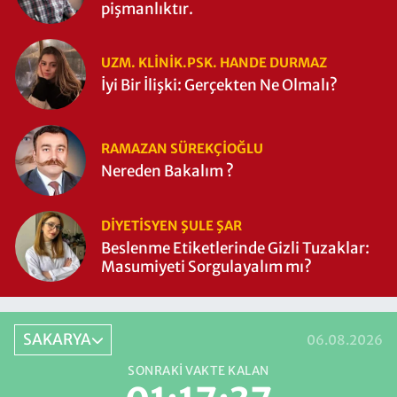
pişmanlıktır.
UZM. KLINIK.PSK. HANDE DURMAZ
İyi Bir İlişki: Gerçekten Ne Olmalı?
RAMAZAN SÜREKÇIOĞLU
Nereden Bakalım ?
DIYETISYEN ŞULE ŞAR
Beslenme Etiketlerinde Gizli Tuzaklar:
Masumiyeti Sorgulayalım mı?
SAKARYA
06.08.2026
SONRAKI VAKTE KALAN