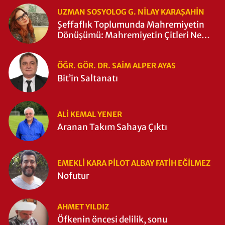
UZMAN SOSYOLOG G. NILAY KARAŞAHİN
Şeffaflık Toplumunda Mahremiyetin
Dönüşümü: Mahremiyetin Çitleri Ne
Zaman Yıkıldı?
ÖĞR. GÖR. DR. SAIM ALPER AYAS
Bit’in Saltanatı
ALI KEMAL YENER
Aranan Takım Sahaya Çıktı
EMEKLI KARA PILOT ALBAY FATIH EĞİLMEZ
Nofutur
AHMET YILDIZ
Öfkenin öncesi delilik, sonu