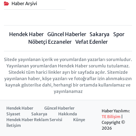
Haber Arşivi
Hendek Haber
Güncel Haberler
Sakarya
Spor
Nöbetçi Eczaneler
Vefat Edenler
Sitede yayınlanan içerik ve yorumlardan yazarları sorumludur.
Yayınlanan yorumlardan Hendek Haber sorumlu tutulamaz.
Sitedeki tüm harici linkler ayrı bir sayfada açılır. Sitemizde
yayınlanan haber, köşe yazıları ve fotoğraflar izin alınmaksızın
kaynak gösterilse dahi, herhangi bir ortamda kullanılamaz ve
yayınlanamaz
Hendek Haber
Güncel Haberler
Haber Yazılımı:
Siyaset
Sakarya
Hakkında
TE Bilişim
|
Hendek Haber Reklam Servisi
Künye
Copyright ©
İletişim
2026