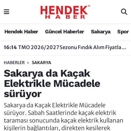
Hendek Haber
Hendek Haber
Sakarya Nöbetçi Eczaneler
Hendek Haber
Güncel Haberler
Sakarya
Spor
Güncel Haberler
Güncel Haberler
Sakarya Hava Durumu
16:14
TMO 2026/2027 Sezonu Fındık Alım Fiyatlarını Açıkladı
Sakarya
Siyaset
Sakarya Trafik Yoğunluk Haritası
HABERLER
SAKARYA
Spor
Sakarya
Süper Lig Puan Durumu ve Fikstür
Sakarya da Kaçak
Elektrikle Mücadele
Nöbetçi Eczaneler
Hakkında
Tüm Manşetler
sürüyor
Vefat Edenler
Hendek Haber Reklam Servisi
Son Dakika Haberleri
Sakarya da Kaçak Elektrikle Mücadele
Künye
Haber Arşivi
sürüyor. Sabah Saatlerinde kaçak elektrik
taraması sonucunda kaçak elektrik kullanan
İletişim
kişilerin bağlantıları, direkten kesilerek