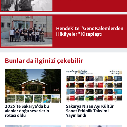
Hendek'te "Genç Kalemlerden
Hikâyeler" Kitaplaştı
Bunlar da ilginizi çekebilir
2025'te Sakarya'da bu
Sakarya Nisan Ayı Kültür
alanlar doğa severlerin
Sanat Etkinlik Takvimi
rotası oldu
Yayınlandı