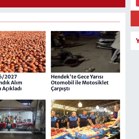
6/2027
Hendek'te Gece Yarısı
ndık Alım
Otomobil ile Motosiklet
ı Açıkladı
Çarpıştı