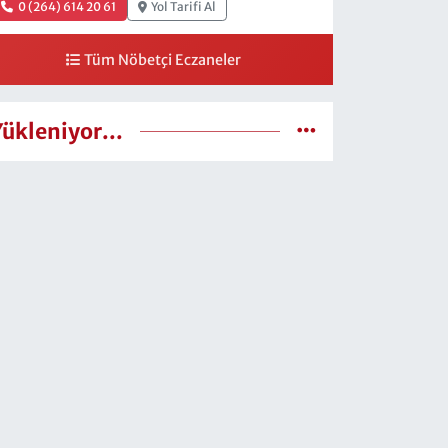
0 (264) 614 20 61
Yol Tarifi Al
Tüm Nöbetçi Eczaneler
Yükleniyor...