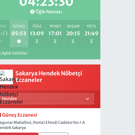
04:23:29
Öğle Namazı
SAK
GÜNEŞ
ÖĞLE
İKINDI
AKŞAM
YATSI
:13
05:53
13:09
17:01
20:15
21:49
Aylık Vakitler
Sakarya Hendek Nöbetçi
Eczaneler
Güneş Eczanesi
aşpınar Mahallesi, Remzi Efendi Caddesi No:1 A
endek Sakarya