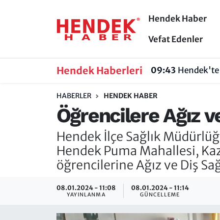
Hendek Haber
Hendek Haber
Hendek Haber
Sakarya Nöbetçi Eczaneler
Vefat Edenler
Güncel Haberler
Güncel Haberler
Sakarya Hava Durumu
Hendek Haberleri
09:43
Hendek'te 
Sakarya
Siyaset
Sakarya Trafik Yoğunluk Haritası
HABERLER
HENDEK HABER
Öğrencilere Ağız ve
Spor
Sakarya
Süper Lig Puan Durumu ve Fikstür
Hendek İlçe Sağlık Müdürlüğü
Nöbetçi Eczaneler
Hakkında
Tüm Manşetler
Hendek Puma Mahallesi, Kazim
Vefat Edenler
Hendek Haber Reklam Servisi
Son Dakika Haberleri
öğrencilerine Ağız ve Diş Sağ
Künye
Haber Arşivi
08.01.2024 - 11:08
08.01.2024 - 11:14
YAYINLANMA
GÜNCELLEME
İletişim