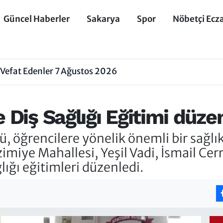
Güncel Haberler
Sakarya
Spor
Nöbetçi Ecz
Vefat Edenler 7 Ağustos 2026
 Diş Sağlığı Eğitimi düze
, öğrencilere yönelik önemli bir sağlı
iye Mahallesi, Yeşil Vadi, İsmail Cer
lığı eğitimleri düzenledi.