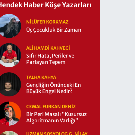
Hendek Haber Köşe Yazarları
NILÜFER KORKMAZ
Üç Çocukluk Bir Zaman
ALI HAMDI KAHVECİ
Sıfır Hata, Periler ve
Parlayan Tepem
TALHA KAHYA
Gençliğin Önündeki En
Büyük Engel Nedir?
CEMAL FURKAN DENİZ
Bir Peri Masalı “Kusursuz
Algoritmanın Varlığı”
UZMAN SOSYOLOG G. NILAY