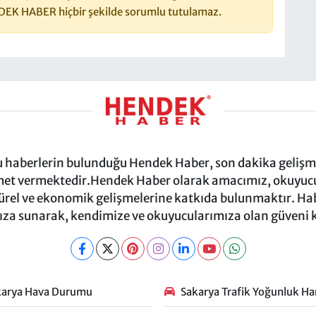
DEK HABER hiçbir şekilde sorumlu tutulamaz.
ru haberlerin bulunduğu Hendek Haber, son dakika gelişmel
et vermektedir.Hendek Haber olarak amacımız, okuyucula
türel ve ekonomik gelişmelerine katkıda bulunmaktır. Habe
za sunarak, kendimize ve okuyucularımıza olan güveni
karya Hava Durumu
Sakarya Trafik Yoğunluk Har