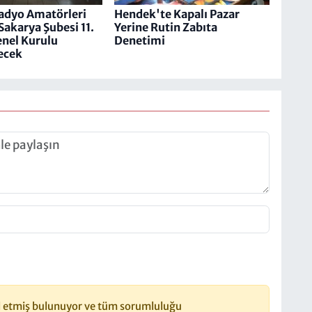
adyo Amatörleri
Hendek'te Kapalı Pazar
​​​ Sakarya Şubesi 11.
Yerine Rutin Zabıta
nel Kurulu
Denetimi
ecek
 etmiş bulunuyor ve tüm sorumluluğu