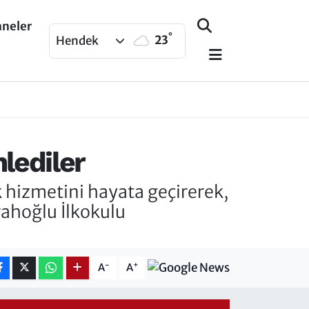
aneler
°
23
Hendek
nlediler
k hizmetini hayata geçirerek,
rahoğlu İlkokulu
-
+
A
A