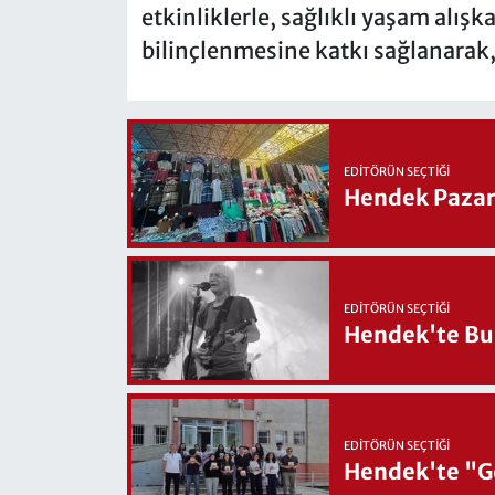
etkinliklerle, sağlıklı yaşam alışk
bilinçlenmesine katkı sağlanarak, 
EDITÖRÜN SEÇTIĞI
Hendek Pazary
EDITÖRÜN SEÇTIĞI
Hendek'te Bul
EDITÖRÜN SEÇTIĞI
Hendek'te "Ge