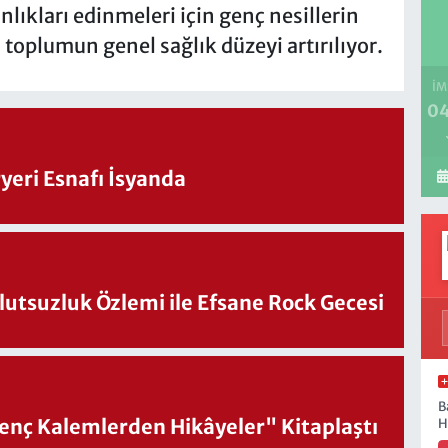
anlıkları edinmeleri için genç nesillerin
toplumun genel sağlık düzeyi artırılıyor.
İM
04
eri Esnafı İsyanda
utsuzluk Özlemi ile Efsane Rock Gecesi
B
nç Kalemlerden Hikâyeler" Kitaplaştı
H