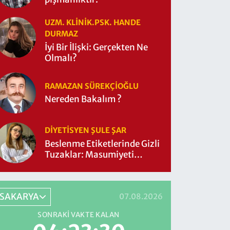
UZM. KLINIK.PSK. HANDE
DURMAZ
İyi Bir İlişki: Gerçekten Ne
Olmalı?
RAMAZAN SÜREKÇIOĞLU
Nereden Bakalım ?
DIYETISYEN ŞULE ŞAR
Beslenme Etiketlerinde Gizli
Tuzaklar: Masumiyeti
Sorgulayalım mı?
SAKARYA
07.08.2026
SONRAKI VAKTE KALAN