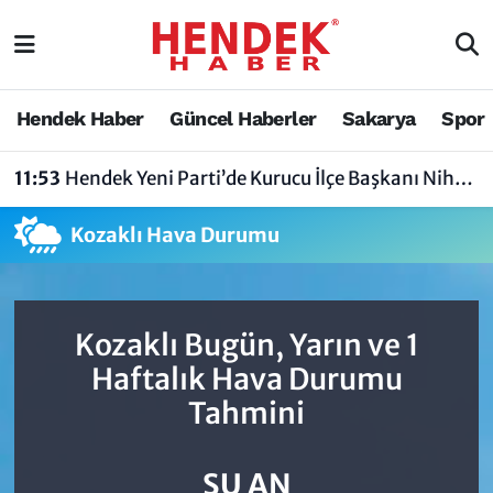
Hendek Haber
Hendek Haber
Sakarya Nöbetçi Eczaneler
Hendek Haber
Güncel Haberler
Sakarya
Spor
Güncel Haberler
Güncel Haberler
Sakarya Hava Durumu
11:53
Hendek Yeni Parti’de Kurucu İlçe Başkanı Nihat Bayraktar Oldu
Sakarya
Siyaset
Sakarya Trafik Yoğunluk Haritası
Kozaklı Hava Durumu
Spor
Sakarya
Süper Lig Puan Durumu ve Fikstür
Nöbetçi Eczaneler
Hakkında
Tüm Manşetler
Kozaklı Bugün, Yarın ve 1
Vefat Edenler
Hendek Haber Reklam Servisi
Son Dakika Haberleri
Haftalık Hava Durumu
Tahmini
Künye
Haber Arşivi
İletişim
ŞU AN