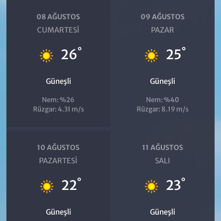
08 AĞUSTOS
09 AĞUSTOS
CUMARTESI
PAZAR
°
°
26
25
Güneşli
Güneşli
Nem: %26
Nem: %40
Rüzgar: 4.31 m/s
Rüzgar: 8.19 m/s
10 AĞUSTOS
11 AĞUSTOS
PAZARTESI
SALI
°
°
22
23
Güneşli
Güneşli