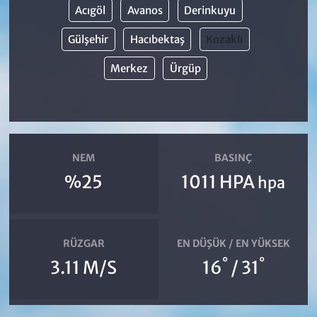
Acıgöl
Avanos
Derinkuyu
Gülşehir
Hacıbektaş
Kozaklı
Merkez
Ürgüp
NEM
BASINÇ
%25
1011 HPA
hpa
RÜZGAR
EN DÜŞÜK / EN YÜKSEK
°
°
3.11 M/S
16
/ 31