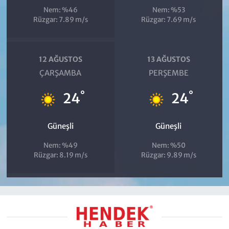
Nem: %46
Nem: %53
Rüzgar: 7.89 m/s
Rüzgar: 7.69 m/s
12 AĞUSTOS
13 AĞUSTOS
ÇARŞAMBA
PERŞEMBE
°
°
24
24
Güneşli
Güneşli
Nem: %49
Nem: %50
Rüzgar: 8.19 m/s
Rüzgar: 9.89 m/s