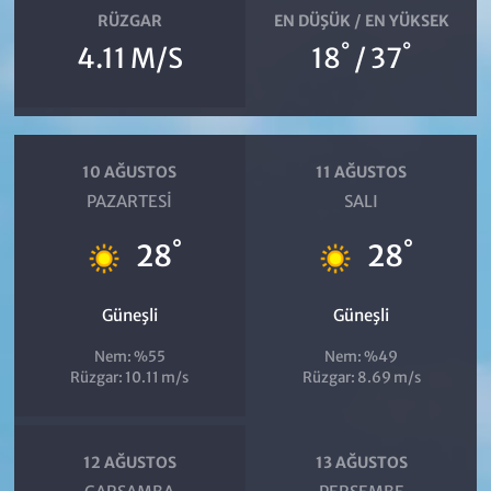
RÜZGAR
EN DÜŞÜK / EN YÜKSEK
°
°
4.11 M/S
18
/ 37
10 AĞUSTOS
11 AĞUSTOS
PAZARTESI
SALI
°
°
28
28
Güneşli
Güneşli
Nem: %55
Nem: %49
Rüzgar: 10.11 m/s
Rüzgar: 8.69 m/s
12 AĞUSTOS
13 AĞUSTOS