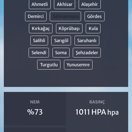
Ahmetli
Akhisar
Alaşehir
Demirci
Gölmarmara
Gördes
Kırkağaç
Köprübaşı
Kula
Salihli
Sarıgöl
Saruhanlı
Selendi
Soma
Şehzadeler
Turgutlu
Yunusemre
NEM
BASINÇ
%73
1011 HPA
hpa