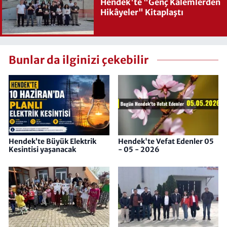
Hendek'te "Genç Kalemlerden
Hikâyeler" Kitaplaştı
Bunlar da ilginizi çekebilir
Hendek’te Büyük Elektrik
Hendek'te Vefat Edenler 05
Kesintisi yaşanacak
- 05 - 2026