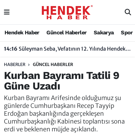
Hendek Haber
Hendek Haber
Sakarya Nöbetçi Eczaneler
Hendek Haber
Güncel Haberler
Sakarya
Spor
Güncel Haberler
Güncel Haberler
Sakarya Hava Durumu
14:16
Süleyman Seba, Vefatının 12. Yılında Hendek’te Anılacak
Sakarya
Siyaset
Sakarya Trafik Yoğunluk Haritası
HABERLER
GÜNCEL HABERLER
Spor
Sakarya
Süper Lig Puan Durumu ve Fikstür
Kurban Bayramı Tatili 9
Güne Uzadı
Nöbetçi Eczaneler
Hakkında
Tüm Manşetler
Kurban Bayramı Arifesinde olduğumuz şu
Vefat Edenler
Hendek Haber Reklam Servisi
Son Dakika Haberleri
günlerde Cumhurbaşkanı Recep Tayyip
Erdoğan başkanlığında gerçekleşen
Künye
Haber Arşivi
Cumhurbaşkanlığı Kabinesi toplantısı sona
erdi ve beklenen müjde açıklandı.
İletişim