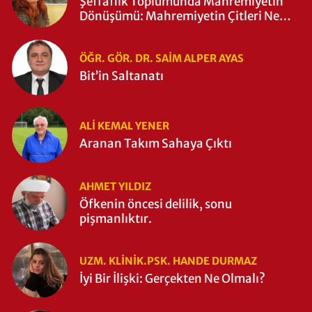
Şeffaflık Toplumunda Mahremiyetin
Dönüşümü: Mahremiyetin Çitleri Ne
Zaman Yıkıldı?
ÖĞR. GÖR. DR. SAIM ALPER AYAS
Bit’in Saltanatı
ALI KEMAL YENER
Aranan Takım Sahaya Çıktı
AHMET YILDIZ
Öfkenin öncesi delilik, sonu
pişmanlıktır.
UZM. KLINIK.PSK. HANDE DURMAZ
İyi Bir İlişki: Gerçekten Ne Olmalı?