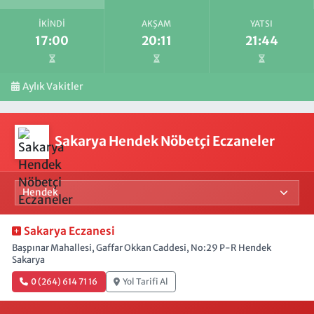
İKINDI
AKŞAM
YATSI
17:00
20:11
21:44
Aylık Vakitler
Sakarya Hendek Nöbetçi Eczaneler
Sakarya Eczanesi
Başpınar Mahallesi, Gaffar Okkan Caddesi, No:29 P-R Hendek
Sakarya
0 (264) 614 71 16
Yol Tarifi Al