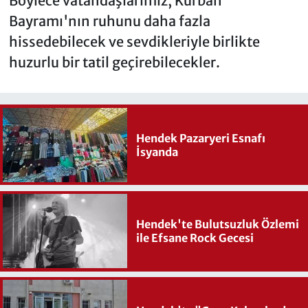
Böylece vatandaşlarımız, Kurban
Bayramı'nın ruhunu daha fazla
hissedebilecek ve sevdikleriyle birlikte
huzurlu bir tatil geçirebilecekler.
Hendek Pazaryeri Esnafı
İsyanda
Hendek'te Bulutsuzluk Özlemi
ile Efsane Rock Gecesi