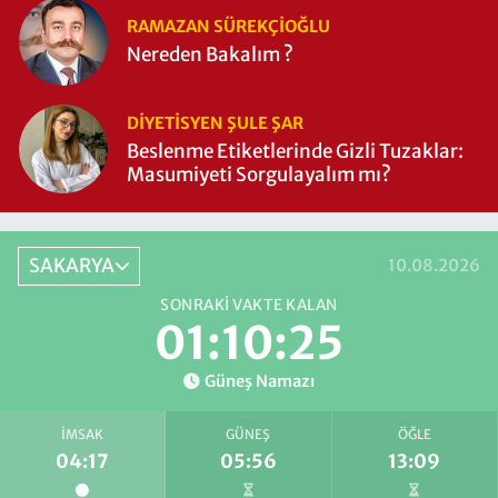
RAMAZAN SÜREKÇIOĞLU
Nereden Bakalım ?
DIYETISYEN ŞULE ŞAR
Beslenme Etiketlerinde Gizli Tuzaklar:
Masumiyeti Sorgulayalım mı?
SAKARYA
10.08.2026
SONRAKI VAKTE KALAN
01:10:24
Güneş Namazı
İMSAK
GÜNEŞ
ÖĞLE
04:17
05:56
13:09