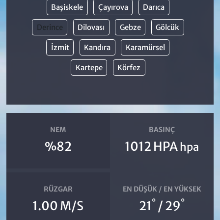
Başiskele
Çayırova
Darıca
Derince
Dilovası
Gebze
Gölcük
İzmit
Kandıra
Karamürsel
Kartepe
Körfez
NEM
BASINÇ
%82
1012 HPA
hpa
RÜZGAR
EN DÜŞÜK / EN YÜKSEK
°
°
1.00 M/S
21
/ 29