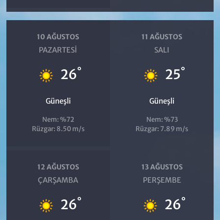
10 AĞUSTOS
11 AĞUSTOS
PAZARTESI
SALI
°
°
26
25
Güneşli
Güneşli
Nem: %72
Nem: %73
Rüzgar: 8.50 m/s
Rüzgar: 7.89 m/s
12 AĞUSTOS
13 AĞUSTOS
ÇARŞAMBA
PERŞEMBE
°
°
26
26