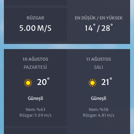
RÜZGAR
EN DÜŞÜK / EN YÜKSEK
°
°
5.00 M/S
14
/ 28
10 AĞUSTOS
11 AĞUSTOS
PAZARTESI
SALI
°
°
20
21
Güneşli
Güneşli
Nem: %63
Nem: %58
Rüzgar: 5.69 m/s
Rüzgar: 4.81 m/s