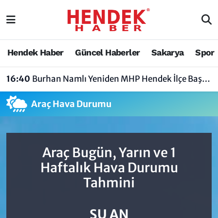
Hendek Haber
Hendek Haber
Sakarya Nöbetçi Eczaneler
Hendek Haber
Güncel Haberler
Sakarya
Spor
Güncel Haberler
Güncel Haberler
Sakarya Hava Durumu
16:40
Burhan Namlı Yeniden MHP Hendek İlçe Başkanı Seçildi
Sakarya
Siyaset
Sakarya Trafik Yoğunluk Haritası
Araç Hava Durumu
Spor
Sakarya
Süper Lig Puan Durumu ve Fikstür
Nöbetçi Eczaneler
Hakkında
Tüm Manşetler
Araç Bugün, Yarın ve 1
Vefat Edenler
Hendek Haber Reklam Servisi
Son Dakika Haberleri
Haftalık Hava Durumu
Tahmini
Künye
Haber Arşivi
İletişim
ŞU AN