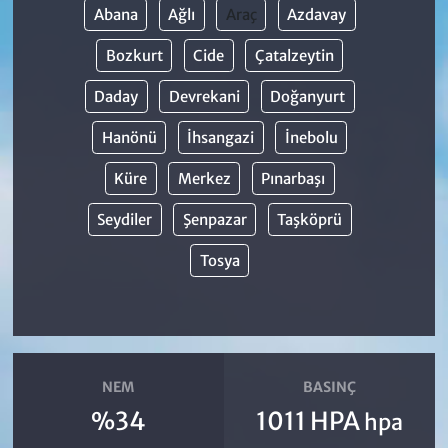
Abana
Ağlı
Araç
Azdavay
Bozkurt
Cide
Çatalzeytin
Daday
Devrekani
Doğanyurt
Hanönü
İhsangazi
İnebolu
Küre
Merkez
Pınarbaşı
Seydiler
Şenpazar
Taşköprü
Tosya
NEM
BASINÇ
%34
1011 HPA
hpa