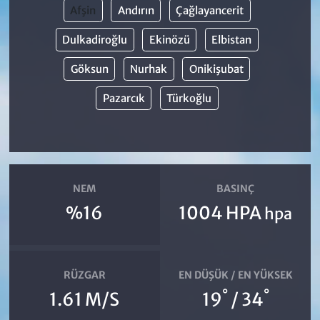
Afşin
Andırın
Çağlayancerit
Dulkadiroğlu
Ekinözü
Elbistan
Göksun
Nurhak
Onikişubat
Pazarcık
Türkoğlu
NEM
BASINÇ
%16
1004 HPA
hpa
RÜZGAR
EN DÜŞÜK / EN YÜKSEK
°
°
1.61 M/S
19
/ 34