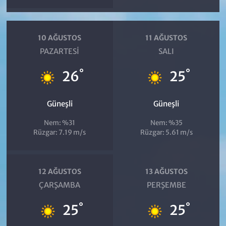
10 AĞUSTOS
11 AĞUSTOS
PAZARTESI
SALI
°
°
26
25
Güneşli
Güneşli
Nem: %31
Nem: %35
Rüzgar: 7.19 m/s
Rüzgar: 5.61 m/s
12 AĞUSTOS
13 AĞUSTOS
ÇARŞAMBA
PERŞEMBE
°
°
25
25