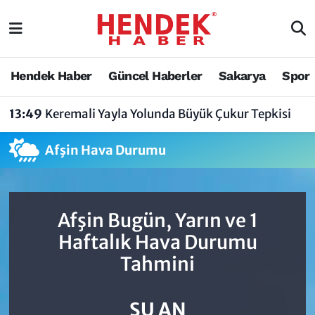
Hendek Haber
Hendek Haber
Sakarya Nöbetçi Eczaneler
Hendek Haber
Güncel Haberler
Sakarya
Spor
Güncel Haberler
Güncel Haberler
Sakarya Hava Durumu
13:49
Keremali Yayla Yolunda Büyük Çukur Tepkisi
Sakarya
Siyaset
Sakarya Trafik Yoğunluk Haritası
Afşin Hava Durumu
Spor
Sakarya
Süper Lig Puan Durumu ve Fikstür
Nöbetçi Eczaneler
Hakkında
Tüm Manşetler
Afşin Bugün, Yarın ve 1
Vefat Edenler
Hendek Haber Reklam Servisi
Son Dakika Haberleri
Haftalık Hava Durumu
Tahmini
Künye
Haber Arşivi
İletişim
ŞU AN