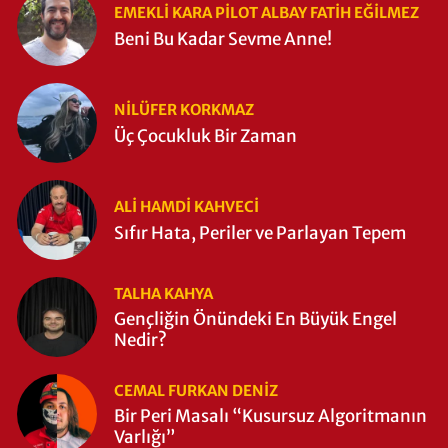
EMEKLI KARA PILOT ALBAY FATIH EĞİLMEZ
Beni Bu Kadar Sevme Anne!
NILÜFER KORKMAZ
Üç Çocukluk Bir Zaman
ALI HAMDI KAHVECİ
Sıfır Hata, Periler ve Parlayan Tepem
TALHA KAHYA
Gençliğin Önündeki En Büyük Engel
Nedir?
CEMAL FURKAN DENİZ
Bir Peri Masalı “Kusursuz Algoritmanın
Varlığı”