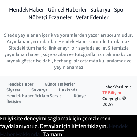
Hendek Haber
Güncel Haberler
Sakarya
Spor
Nöbetçi Eczaneler
Vefat Edenler
Sitede yayınlanan içerik ve yorumlardan yazarları sorumludur.
Yayınlanan yorumlardan Hendek Haber sorumlu tutulamaz.
Sitedeki tüm harici linkler ayrı bir sayfada açılır. Sitemizde
yayınlanan haber, köşe yazıları ve fotoğraflar izin alınmaksızın
kaynak gösterilse dahi, herhangi bir ortamda kullanılamaz ve
yayınlanamaz
Hendek Haber
Güncel Haberler
Haber Yazılımı:
Siyaset
Sakarya
Hakkında
TE Bilişim
|
Hendek Haber Reklam Servisi
Künye
Copyright ©
İletişim
2026
En iyi site deneyimi sağlamak için çerezlerden
faydalanıyoruz. Detaylar için lütfen tıklayın.
Hendek
Haber Hakkında
Tamam