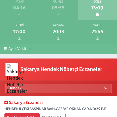
İMSAK
GÜNEŞ
ÖĞLE
04:16
05:55
13:09
İKINDI
AKŞAM
YATSI
17:00
20:13
21:45
Aylık Vakitler
Sakarya Hendek Nöbetçi Eczaneler
Sakarya Eczanesi
HENDEK ILÇESI BASPINAR MAH.GAFFAR OKKAN CAD.NO:29 P.R