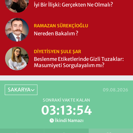
İyi Bir İlişki: Gerçekten Ne Olmalı?
RAMAZAN SÜREKÇIOĞLU
Nereden Bakalım ?
DIYETISYEN ŞULE ŞAR
Beslenme Etiketlerinde Gizli Tuzaklar:
Masumiyeti Sorgulayalım mı?
SAKARYA
09.08.2026
SONRAKI VAKTE KALAN
03:13:53
İkindi Namazı