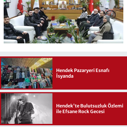
Hendek Pazaryeri Esnafı
İsyanda
Hendek'te Bulutsuzluk Özlemi
ile Efsane Rock Gecesi