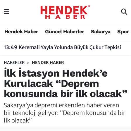
Hendek Haber
Hendek Haber
Sakarya Nöbetçi Eczaneler
Hendek Haber
Güncel Haberler
Sakarya
Spor
Güncel Haberler
Güncel Haberler
Sakarya Hava Durumu
13:49
Keremali Yayla Yolunda Büyük Çukur Tepkisi
Sakarya
Siyaset
Sakarya Trafik Yoğunluk Haritası
HABERLER
HENDEK HABER
Spor
Sakarya
Süper Lig Puan Durumu ve Fikstür
İlk İstasyon Hendek’e
Kurulacak “Deprem
Nöbetçi Eczaneler
Hakkında
Tüm Manşetler
konusunda bir ilk olacak”
Vefat Edenler
Hendek Haber Reklam Servisi
Son Dakika Haberleri
Sakarya’ya depremi erkenden haber veren
Künye
Haber Arşivi
bir teknoloji geliyor: “Deprem konusunda bir
ilk olacak”
İletişim