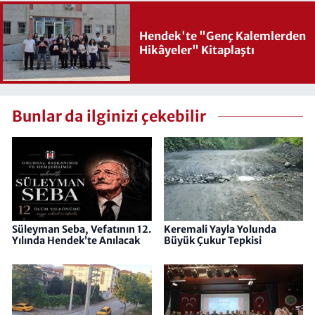
Hendek'te "Genç Kalemlerden
Hikâyeler" Kitaplaştı
Bunlar da ilginizi çekebilir
Süleyman Seba, Vefatının 12.
Keremali Yayla Yolunda
Yılında Hendek’te Anılacak
Büyük Çukur Tepkisi