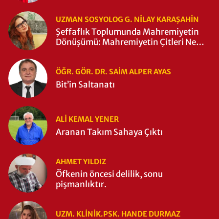
UZMAN SOSYOLOG G. NILAY KARAŞAHİN
Şeffaflık Toplumunda Mahremiyetin
Dönüşümü: Mahremiyetin Çitleri Ne
Zaman Yıkıldı?
ÖĞR. GÖR. DR. SAIM ALPER AYAS
Bit’in Saltanatı
ALI KEMAL YENER
Aranan Takım Sahaya Çıktı
AHMET YILDIZ
Öfkenin öncesi delilik, sonu
pişmanlıktır.
UZM. KLINIK.PSK. HANDE DURMAZ