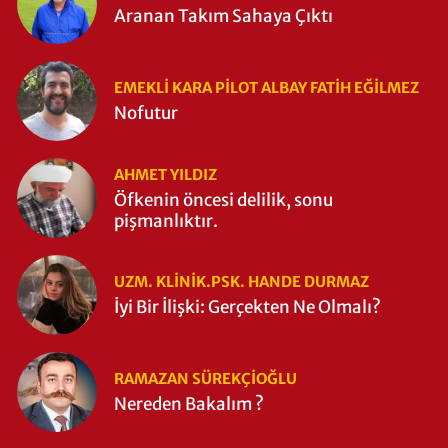
Aranan Takım Sahaya Çıktı
EMEKLI KARA PILOT ALBAY FATIH EĞİLMEZ
Nofutur
AHMET YILDIZ
Öfkenin öncesi delilik, sonu
pişmanlıktır.
UZM. KLINIK.PSK. HANDE DURMAZ
İyi Bir İlişki: Gerçekten Ne Olmalı?
RAMAZAN SÜREKÇIOĞLU
Nereden Bakalım ?