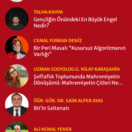
TALHA KAHYA
Gençliğin Önündeki En Büyük Engel
Nedir?
CEMAL FURKAN DENİZ
Bir Peri Masalı “Kusursuz Algoritmanın
Varlığı”
UZMAN SOSYOLOG G. NILAY KARAŞAHİN
Şeffaflık Toplumunda Mahremiyetin
Dönüşümü: Mahremiyetin Çitleri Ne
Zaman Yıkıldı?
ÖĞR. GÖR. DR. SAIM ALPER AYAS
Bit’in Saltanatı
ALI KEMAL YENER