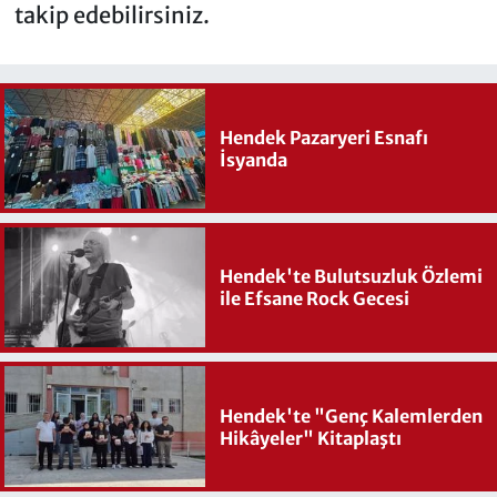
takip edebilirsiniz.
Hendek Pazaryeri Esnafı
İsyanda
Hendek'te Bulutsuzluk Özlemi
ile Efsane Rock Gecesi
Hendek'te "Genç Kalemlerden
Hikâyeler" Kitaplaştı