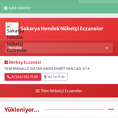
Aylık Vakitler
Sakarya Hendek Nöbetçi Eczaneler
Berkay Eczanesi
YENİ MAHALLE SULTAN ABDULHAMİT HAN CAD. 67 A
0 (264) 502 75 05
Yol Tarifi Al
Tüm Nöbetçi Eczaneler
Yükleniyor...