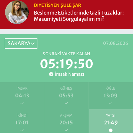
DIYETISYEN ŞULE ŞAR
Beslenme Etiketlerinde Gizli Tuzaklar:
Masumiyeti Sorgulayalım mı?
SAKARYA
07.08.2026
SONRAKI VAKTE KALAN
05:19:49
İmsak Namazı
İMSAK
GÜNEŞ
ÖĞLE
04:13
05:53
13:09
İKINDI
AKŞAM
YATSI
17:01
20:15
21:49