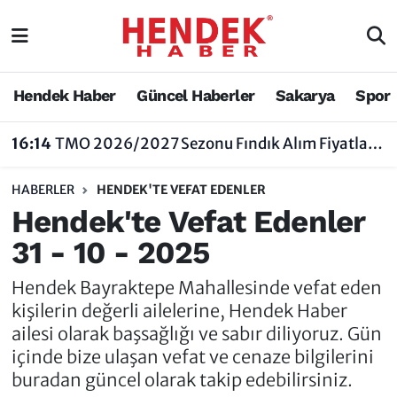
Hendek Haber
Hendek Haber
Sakarya Nöbetçi Eczaneler
Hendek Haber
Güncel Haberler
Sakarya
Spor
Güncel Haberler
Güncel Haberler
Sakarya Hava Durumu
16:14
TMO 2026/2027 Sezonu Fındık Alım Fiyatlarını Açıkladı
Sakarya
Siyaset
Sakarya Trafik Yoğunluk Haritası
HABERLER
HENDEK'TE VEFAT EDENLER
Spor
Sakarya
Süper Lig Puan Durumu ve Fikstür
Hendek'te Vefat Edenler
31 - 10 - 2025
Nöbetçi Eczaneler
Hakkında
Tüm Manşetler
Hendek Bayraktepe Mahallesinde vefat eden
Vefat Edenler
Hendek Haber Reklam Servisi
Son Dakika Haberleri
kişilerin değerli ailelerine, Hendek Haber
ailesi olarak başsağlığı ve sabır diliyoruz. Gün
Künye
Haber Arşivi
içinde bize ulaşan vefat ve cenaze bilgilerini
buradan güncel olarak takip edebilirsiniz.
İletişim