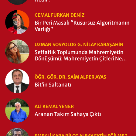
CEMAL FURKAN DENİZ
Bir Peri Masalı “Kusursuz Algoritmanın
Varlığı”
UZMAN SOSYOLOG G. NILAY KARAŞAHİN
Şeffaflık Toplumunda Mahremiyetin
Dönüşümü: Mahremiyetin Çitleri Ne
Zaman Yıkıldı?
ÖĞR. GÖR. DR. SAIM ALPER AYAS
Bit’in Saltanatı
ALI KEMAL YENER
Aranan Takım Sahaya Çıktı
EMEKLI KARA PILOT ALBAY FATIH EĞİLMEZ