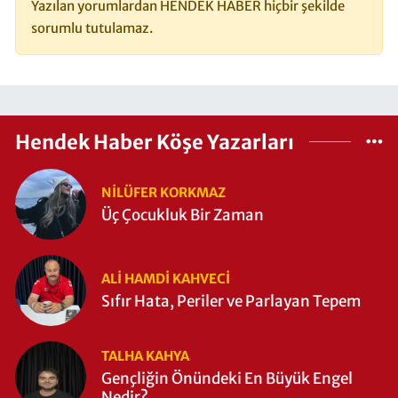
Yazılan yorumlardan HENDEK HABER hiçbir şekilde
sorumlu tutulamaz.
Hendek Haber Köşe Yazarları
NILÜFER KORKMAZ
Üç Çocukluk Bir Zaman
ALI HAMDI KAHVECİ
Sıfır Hata, Periler ve Parlayan Tepem
TALHA KAHYA
Gençliğin Önündeki En Büyük Engel
Nedir?