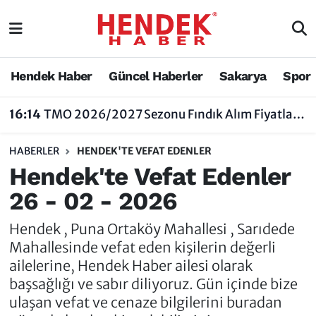
Hendek Haber
Hendek Haber
Sakarya Nöbetçi Eczaneler
Hendek Haber
Güncel Haberler
Sakarya
Spor
Güncel Haberler
Güncel Haberler
Sakarya Hava Durumu
16:14
TMO 2026/2027 Sezonu Fındık Alım Fiyatlarını Açıkladı
Sakarya
Siyaset
Sakarya Trafik Yoğunluk Haritası
HABERLER
HENDEK'TE VEFAT EDENLER
Spor
Sakarya
Süper Lig Puan Durumu ve Fikstür
Hendek'te Vefat Edenler
26 - 02 - 2026
Nöbetçi Eczaneler
Hakkında
Tüm Manşetler
Hendek , Puna Ortaköy Mahallesi , Sarıdede
Vefat Edenler
Hendek Haber Reklam Servisi
Son Dakika Haberleri
Mahallesinde vefat eden kişilerin değerli
ailelerine, Hendek Haber ailesi olarak
Künye
Haber Arşivi
başsağlığı ve sabır diliyoruz. Gün içinde bize
ulaşan vefat ve cenaze bilgilerini buradan
İletişim