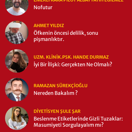
Nofutur
AHMET YILDIZ
Öfkenin öncesi delilik, sonu
pişmanlıktır.
UZM. KLINIK.PSK. HANDE DURMAZ
İyi Bir İlişki: Gerçekten Ne Olmalı?
RAMAZAN SÜREKÇIOĞLU
Nereden Bakalım ?
DIYETISYEN ŞULE ŞAR
Beslenme Etiketlerinde Gizli Tuzaklar:
Masumiyeti Sorgulayalım mı?