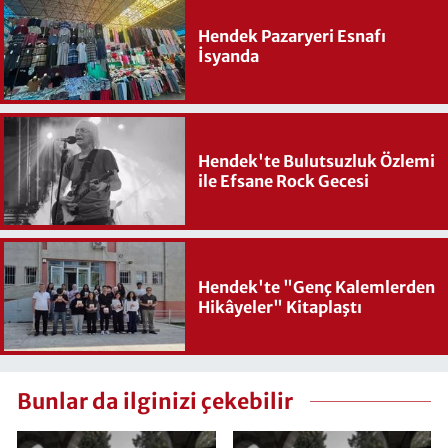
Hendek Pazaryeri Esnafı
İsyanda
Hendek'te Bulutsuzluk Özlemi
ile Efsane Rock Gecesi
Hendek'te "Genç Kalemlerden
Hikâyeler" Kitaplaştı
Bunlar da ilginizi çekebilir