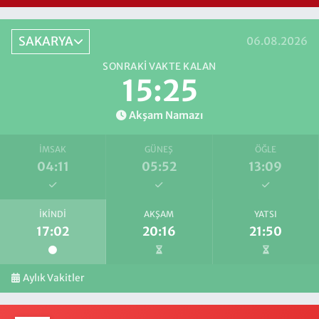
SAKARYA
06.08.2026
SONRAKI VAKTE KALAN
15:25
Akşam Namazı
İMSAK
GÜNEŞ
ÖĞLE
04:11
05:52
13:09
İKINDI
AKŞAM
YATSI
17:02
20:16
21:50
Aylık Vakitler