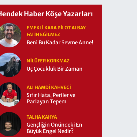
Hendek Haber Köşe Yazarları
EMEKLI KARA PILOT ALBAY
FATIH EĞİLMEZ
Beni Bu Kadar Sevme Anne!
NILÜFER KORKMAZ
Üç Çocukluk Bir Zaman
ALI HAMDI KAHVECİ
Sıfır Hata, Periler ve
Parlayan Tepem
TALHA KAHYA
Gençliğin Önündeki En
Büyük Engel Nedir?