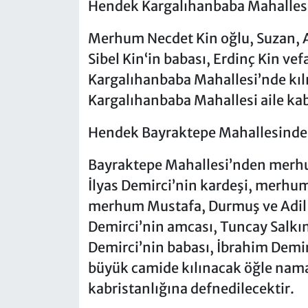
Hendek Kargalıhanbaba Mahalles
Merhum Necdet Kin oğlu, Suzan, A
Sibel Kin‘in babası, Erdinç Kin ve
Kargalıhanbaba Mahallesi’nde kı
Kargalıhanbaba Mahallesi aile kab
Hendek Bayraktepe Mahallesinde
Bayraktepe Mahallesi’nden merhum 
İlyas Demirci’nin kardeşi, merhu
merhum Mustafa, Durmuş ve Adil Y
Demirci’nin amcası, Tuncay Salkım
Demirci’nin babası, İbrahim Demir
büyük camide kılınacak öğle nam
kabristanlığına defnedilecektir.