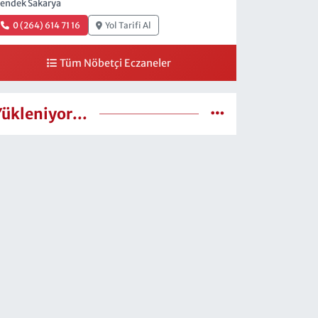
endek Sakarya
0 (264) 614 71 16
Yol Tarifi Al
Tüm Nöbetçi Eczaneler
Yükleniyor...