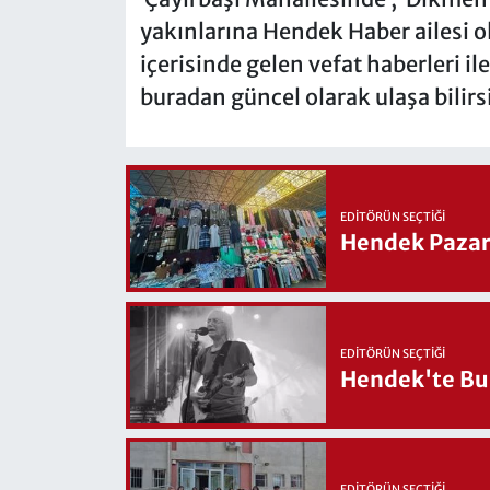
yakınlarına Hendek Haber ailesi ol
içerisinde gelen vefat haberleri ile
buradan güncel olarak ulaşa bilirs
EDITÖRÜN SEÇTIĞI
Hendek Pazary
EDITÖRÜN SEÇTIĞI
Hendek'te Bul
EDITÖRÜN SEÇTIĞI