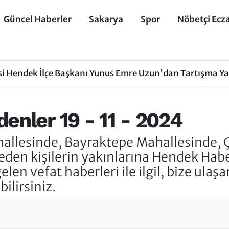
Güncel Haberler
Sakarya
Spor
Nöbetçi Ecz
isi Hendek İlçe Başkanı Yunus Emre Uzun'dan Tartışma Y
enler 19 - 11 - 2024
llesinde, Bayraktepe Mahallesinde, Ç
en kişilerin yakınlarına Hendek Haber 
gelen vefat haberleri ile ilgil, bize ula
ilirsiniz.