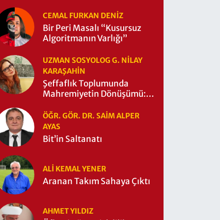
CEMAL FURKAN DENİZ
Bir Peri Masalı “Kusursuz
Algoritmanın Varlığı”
UZMAN SOSYOLOG G. NILAY
KARAŞAHİN
Şeffaflık Toplumunda
Mahremiyetin Dönüşümü:
Mahremiyetin Çitleri Ne
Zaman Yıkıldı?
ÖĞR. GÖR. DR. SAIM ALPER
AYAS
Bit’in Saltanatı
ALI KEMAL YENER
Aranan Takım Sahaya Çıktı
AHMET YILDIZ