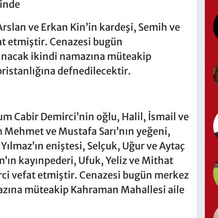
inde
rslan ve Erkan Kin’in kardeşi, Semih ve
fat etmiştir. Cenazesi bugün
lınacak ikindi namazına müteakip
ristanlığına defnedilecektir.
Cabir Demirci’nin oğlu, Halil, İsmail ve
m Mehmet ve Mustafa Sarı’nın yeğeni,
ılmaz’ın eniştesi, Selçuk, Uğur ve Aytaç
’ın kayınpederi, Ufuk, Yeliz ve Mithat
ci vefat etmiştir. Cenazesi bugün merkez
azına müteakip Kahraman Mahallesi aile