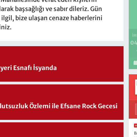
arak başsağlığı ve sabır dileriz. Gün
 ilgil, bize ulaşan cenaze haberlerini
iniz.
İM
04
eri Esnafı İsyanda
utsuzluk Özlemi ile Efsane Rock Gecesi
B