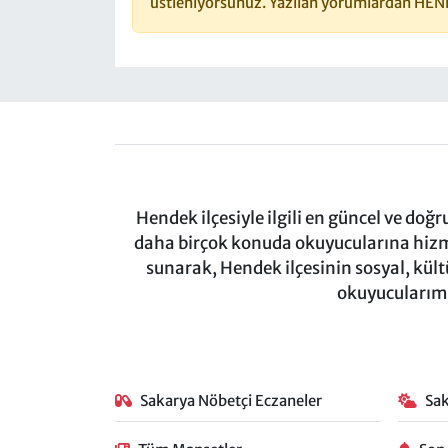
üstleniyorsunuz. Yazılan yorumlardan HEN
Hendek ilçesiyle ilgili en güncel ve doğ
daha birçok konuda okuyucularına hizm
sunarak, Hendek ilçesinin sosyal, kül
okuyucularımı
Sakarya Nöbetçi Eczaneler
Sa