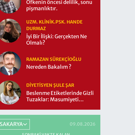
Öfkenin öncesi delilik, sonu
pişmanlıktır.
UZM. KLINIK.PSK. HANDE
DURMAZ
İyi Bir İlişki: Gerçekten Ne
Olmalı?
RAMAZAN SÜREKÇIOĞLU
Nereden Bakalım ?
DIYETISYEN ŞULE ŞAR
Beslenme Etiketlerinde Gizli
Tuzaklar: Masumiyeti
Sorgulayalım mı?
SAKARYA
09.08.2026
SONRAKI VAKTE KALAN