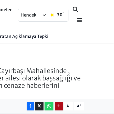
aneler
°
30
Hendek
aratan Açıklamaya Tepki
ayırbaşı Mahallesinde ,
ailesi olarak başsağlığı ve
şan cenaze haberlerini
-
+
A
A