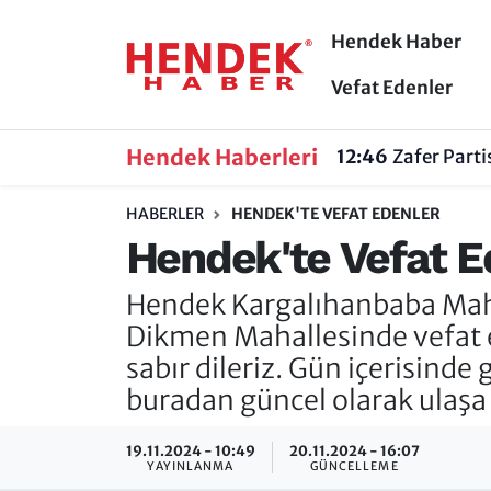
Hendek Haber
Hendek Haber
Hendek Haber
Sakarya Nöbetçi Eczaneler
Vefat Edenler
Güncel Haberler
Güncel Haberler
Sakarya Hava Durumu
Hendek Haberleri
12:46
Zafer Part
Sakarya
Siyaset
Sakarya Trafik Yoğunluk Haritası
HABERLER
HENDEK'TE VEFAT EDENLER
Hendek'te Vefat Ed
Spor
Sakarya
Süper Lig Puan Durumu ve Fikstür
Hendek Kargalıhanbaba Maha
Nöbetçi Eczaneler
Hakkında
Tüm Manşetler
Dikmen Mahallesinde vefat ed
Vefat Edenler
Hendek Haber Reklam Servisi
Son Dakika Haberleri
sabır dileriz. Gün içerisinde 
buradan güncel olarak ulaşa b
Künye
Haber Arşivi
19.11.2024 - 10:49
20.11.2024 - 16:07
YAYINLANMA
GÜNCELLEME
İletişim