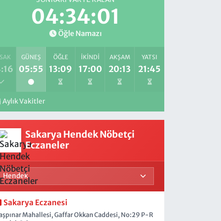
04:34:00
Öğle Namazı
SAK
GÜNEŞ
ÖĞLE
İKINDI
AKŞAM
YATSI
:16
05:55
13:09
17:00
20:13
21:45
Aylık Vakitler
Sakarya Hendek Nöbetçi
Eczaneler
Sakarya Eczanesi
aşpınar Mahallesi, Gaffar Okkan Caddesi, No:29 P-R