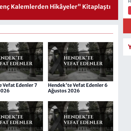
H
nç Kalemlerden Hikâyeler" Kitaplaştı
 Vefat Edenler 7
Hendek'te Vefat Edenler 6
2026
Ağustos 2026