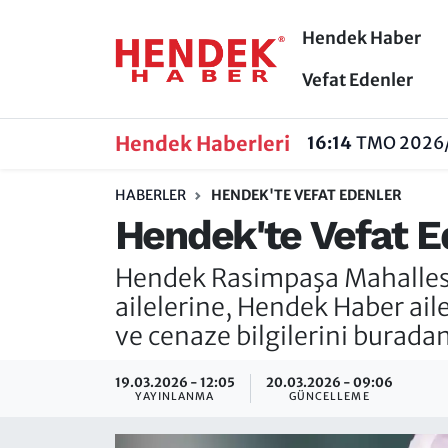
Hendek Haber
Hendek Haber
Hendek Haber
Sakarya Nöbetçi Eczaneler
Vefat Edenler
Güncel Haberler
Güncel Haberler
Sakarya Hava Durumu
Hendek Haberleri
16:14
TMO 2026/2
Sakarya
Siyaset
Sakarya Trafik Yoğunluk Haritası
HABERLER
HENDEK'TE VEFAT EDENLER
Hendek'te Vefat Ed
Spor
Sakarya
Süper Lig Puan Durumu ve Fikstür
Hendek Rasimpaşa Mahallesin
Nöbetçi Eczaneler
Hakkında
Tüm Manşetler
ailelerine, Hendek Haber aile
Vefat Edenler
Hendek Haber Reklam Servisi
Son Dakika Haberleri
ve cenaze bilgilerini buradan
Künye
Haber Arşivi
19.03.2026 - 12:05
20.03.2026 - 09:06
YAYINLANMA
GÜNCELLEME
İletişim