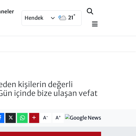
aneler
°
21
Hendek
en kişilerin değerli
 Gün içinde bize ulaşan vefat
-
+
A
A