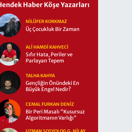
Hendek Haber Köşe Yazarları
NILÜFER KORKMAZ
Üç Çocukluk Bir Zaman
ALI HAMDI KAHVECİ
Sıfır Hata, Periler ve
Parlayan Tepem
TALHA KAHYA
Gençliğin Önündeki En
Büyük Engel Nedir?
CEMAL FURKAN DENİZ
Bir Peri Masalı “Kusursuz
Algoritmanın Varlığı”
UZMAN SOSYOLOG G. NILAY