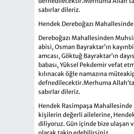
defnedilecektir.Merhuma Allah’tan
sabırlar dileriz.
Hendek Dereboğazı Mahallesinde
Dereboğazı Mahallesinden Muhsin
abisi, Osman Bayraktar’ın kayınb
amcası, Göktuğ Bayraktar’ın day
babası, Yüksel Pekdemir vefat et
kılınacak öğle namazına müteakip 
defnedilecektir.Merhuma Allah’tan
sabırlar dileriz.
Hendek Rasimpaşa Mahallesinde ,
kişilerin değerli ailelerine, Hende
diliyoruz. Gün içinde bize ulaşan 
olarak takip edebilirsiniz.