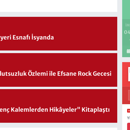
İM
04
eri Esnafı İsyanda
utsuzluk Özlemi ile Efsane Rock Gecesi
nç Kalemlerden Hikâyeler" Kitaplaştı
Y