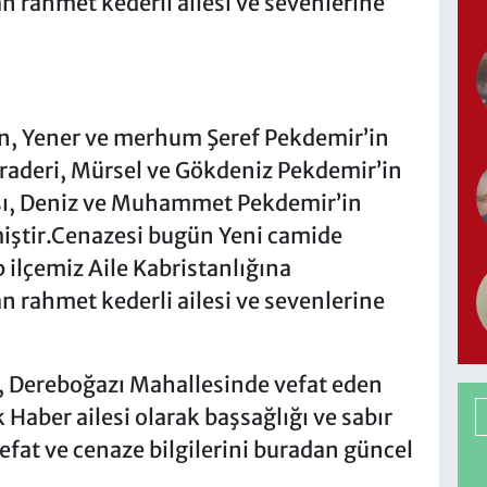
 rahmet kederli ailesi ve sevenlerine
, Yener ve merhum Şeref Pekdemir’in
iraderi, Mürsel ve Gökdeniz Pekdemir’in
ısı, Deniz ve Muhammet Pekdemir’in
miştir.Cenazesi bugün Yeni camide
ilçemiz Aile Kabristanlığına
 rahmet kederli ailesi ve sevenlerine
 Dereboğazı Mahallesinde vefat eden
k Haber ailesi olarak başsağlığı ve sabır
vefat ve cenaze bilgilerini buradan güncel