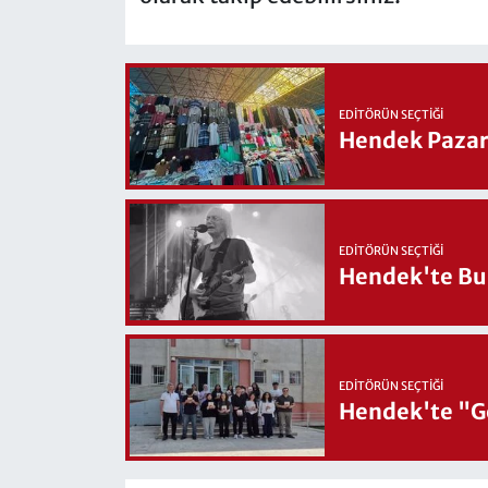
EDITÖRÜN SEÇTIĞI
Hendek Pazary
EDITÖRÜN SEÇTIĞI
Hendek'te Bul
EDITÖRÜN SEÇTIĞI
Hendek'te "Ge