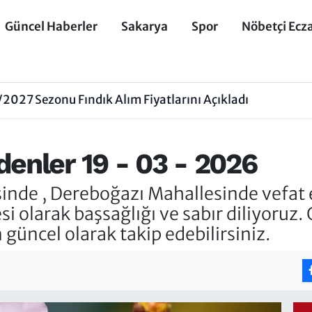
Güncel Haberler
Sakarya
Spor
Nöbetçi Ecz
027 Sezonu Fındık Alım Fiyatlarını Açıkladı
enler 19 - 03 - 2026
de , Dereboğazı Mahallesinde vefat ed
si olarak başsağlığı ve sabır diliyoruz.
 güncel olarak takip edebilirsiniz.