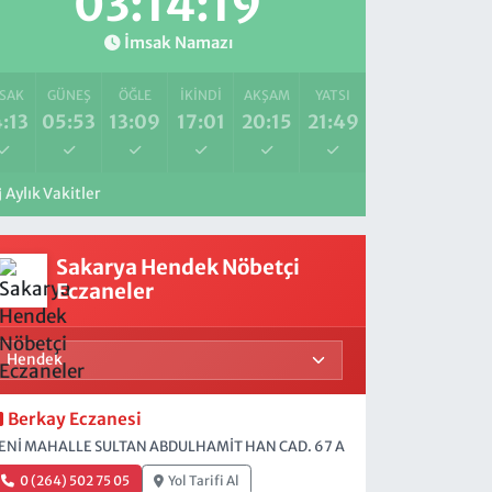
03:14:18
İmsak Namazı
SAK
GÜNEŞ
ÖĞLE
İKINDI
AKŞAM
YATSI
:13
05:53
13:09
17:01
20:15
21:49
Aylık Vakitler
Sakarya Hendek Nöbetçi
Eczaneler
Berkay Eczanesi
ENİ MAHALLE SULTAN ABDULHAMİT HAN CAD. 67 A
0 (264) 502 75 05
Yol Tarifi Al