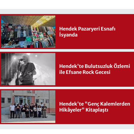
Hendek Pazaryeri Esnafı
İsyanda
Hendek'te Bulutsuzluk Özlemi
ile Efsane Rock Gecesi
Hendek'te "Genç Kalemlerden
Hikâyeler" Kitaplaştı