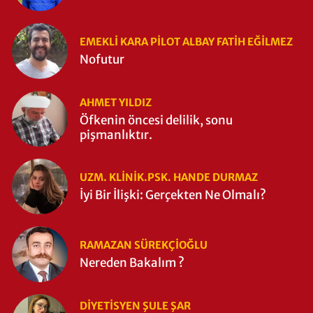
EMEKLI KARA PILOT ALBAY FATIH EĞİLMEZ
Nofutur
AHMET YILDIZ
Öfkenin öncesi delilik, sonu
pişmanlıktır.
UZM. KLINIK.PSK. HANDE DURMAZ
İyi Bir İlişki: Gerçekten Ne Olmalı?
RAMAZAN SÜREKÇIOĞLU
Nereden Bakalım ?
DIYETISYEN ŞULE ŞAR