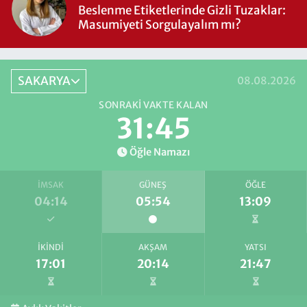
Beslenme Etiketlerinde Gizli Tuzaklar:
Masumiyeti Sorgulayalım mı?
SAKARYA
08.08.2026
SONRAKI VAKTE KALAN
31:45
Öğle Namazı
İMSAK
GÜNEŞ
ÖĞLE
04:14
05:54
13:09
İKINDI
AKŞAM
YATSI
17:01
20:14
21:47