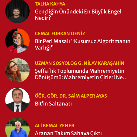
TALHA KAHYA
Gençliğin Önündeki En Büyük Engel
Nedir?
CEMAL FURKAN DENİZ
Bir Peri Masalı “Kusursuz Algoritmanın
Varlığı”
UZMAN SOSYOLOG G. NILAY KARAŞAHİN
Şeffaflık Toplumunda Mahremiyetin
Dönüşümü: Mahremiyetin Çitleri Ne
Zaman Yıkıldı?
ÖĞR. GÖR. DR. SAIM ALPER AYAS
Bit’in Saltanatı
ALI KEMAL YENER
Aranan Takım Sahaya Çıktı