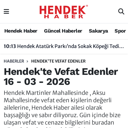
Hendek Haber
Hendek Haber
Sakarya Nöbetçi Eczaneler
Hendek Haber
Güncel Haberler
Sakarya
Spor
Güncel Haberler
Güncel Haberler
Sakarya Hava Durumu
10:13
Hendek Atatürk Parkı’nda Sokak Köpeği Tedirginliği
Sakarya
Siyaset
Sakarya Trafik Yoğunluk Haritası
HABERLER
HENDEK'TE VEFAT EDENLER
Spor
Sakarya
Süper Lig Puan Durumu ve Fikstür
Hendek'te Vefat Edenler
16 - 03 - 2026
Nöbetçi Eczaneler
Hakkında
Tüm Manşetler
Hendek Martinler Mahallesinde , Aksu
Vefat Edenler
Hendek Haber Reklam Servisi
Son Dakika Haberleri
Mahallesinde vefat eden kişilerin değerli
ailelerine, Hendek Haber ailesi olarak
Künye
Haber Arşivi
başsağlığı ve sabır diliyoruz. Gün içinde bize
ulaşan vefat ve cenaze bilgilerini buradan
İletişim