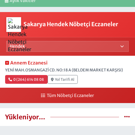
Aylık Vakitler
Sakarya Hendek Nöbetçi Eczaneler
Annem Eczanesi
YENİ MAH.OSMANGAZİ CD. NO:18 A (BELDEM MARKET KARŞISI)
0 (264) 614 08 08
Yol Tarifi Al
Tüm Nöbetçi Eczaneler
Yükleniyor...