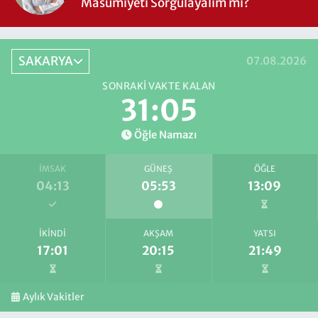
Masumiyeti Sorgulayalım mı?
SAKARYA
07.08.2026
SONRAKI VAKTE KALAN
31:04
Öğle Namazı
İMSAK
GÜNEŞ
ÖĞLE
04:13
05:53
13:09
İKINDI
AKŞAM
YATSI
17:01
20:15
21:49
Aylık Vakitler