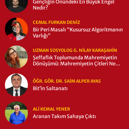
Gençliğin Önündeki En Büyük Engel
Nedir?
CEMAL FURKAN DENİZ
Bir Peri Masalı “Kusursuz Algoritmanın
Varlığı”
UZMAN SOSYOLOG G. NILAY KARAŞAHİN
Şeffaflık Toplumunda Mahremiyetin
Dönüşümü: Mahremiyetin Çitleri Ne
Zaman Yıkıldı?
ÖĞR. GÖR. DR. SAIM ALPER AYAS
Bit’in Saltanatı
ALI KEMAL YENER
Aranan Takım Sahaya Çıktı