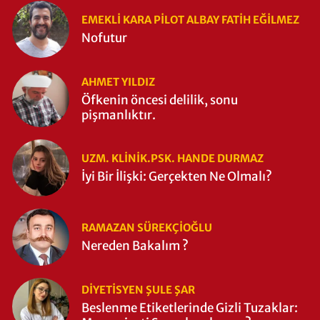
EMEKLI KARA PILOT ALBAY FATIH EĞİLMEZ
Nofutur
AHMET YILDIZ
Öfkenin öncesi delilik, sonu
pişmanlıktır.
UZM. KLINIK.PSK. HANDE DURMAZ
İyi Bir İlişki: Gerçekten Ne Olmalı?
RAMAZAN SÜREKÇIOĞLU
Nereden Bakalım ?
DIYETISYEN ŞULE ŞAR
Beslenme Etiketlerinde Gizli Tuzaklar: