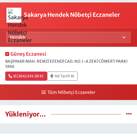
Sakarya Hendek Nöbetçi Eczaneler
Güneş Eczanesi
BAŞPINAR MAH. REMZİ EFENDİ CAD. NO.1-A ZEKİ CÖMERT PARKI
YANI
0 (264) 614 20 61
Yol Tarifi Al
Tüm Nöbetçi Eczaneler
Yükleniyor...