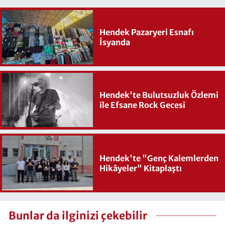
Hendek Pazaryeri Esnafı
İsyanda
Hendek'te Bulutsuzluk Özlemi
ile Efsane Rock Gecesi
Hendek'te "Genç Kalemlerden
Hikâyeler" Kitaplaştı
Bunlar da ilginizi çekebilir