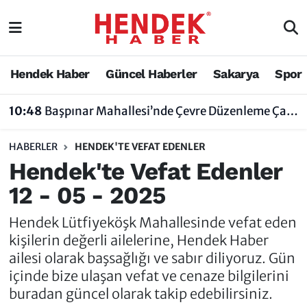
Hendek Haber
Hendek Haber
Sakarya Nöbetçi Eczaneler
Hendek Haber
Güncel Haberler
Sakarya
Spor
Güncel Haberler
Güncel Haberler
Sakarya Hava Durumu
10:48
Başpınar Mahallesi’nde Çevre Düzenleme Çalışmaları Sürüyor
Sakarya
Siyaset
Sakarya Trafik Yoğunluk Haritası
HABERLER
HENDEK'TE VEFAT EDENLER
Spor
Sakarya
Süper Lig Puan Durumu ve Fikstür
Hendek'te Vefat Edenler
12 - 05 - 2025
Nöbetçi Eczaneler
Hakkında
Tüm Manşetler
Hendek Lütfiyeköşk Mahallesinde vefat eden
Vefat Edenler
Hendek Haber Reklam Servisi
Son Dakika Haberleri
kişilerin değerli ailelerine, Hendek Haber
ailesi olarak başsağlığı ve sabır diliyoruz. Gün
Künye
Haber Arşivi
içinde bize ulaşan vefat ve cenaze bilgilerini
buradan güncel olarak takip edebilirsiniz.
İletişim