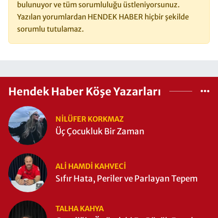
bulunuyor ve tüm sorumluluğu üstleniyorsunuz.
Yazılan yorumlardan HENDEK HABER hiçbir şekilde
sorumlu tutulamaz.
Hendek Haber Köşe Yazarları
NILÜFER KORKMAZ
Üç Çocukluk Bir Zaman
ALI HAMDI KAHVECİ
Sıfır Hata, Periler ve Parlayan Tepem
TALHA KAHYA