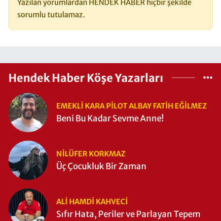
Yazılan yorumlardan HENDEK HABER hiçbir şekilde
sorumlu tutulamaz.
Hendek Haber Köşe Yazarları
EMEKLI KARA PILOT ALBAY FATIH EĞİLMEZ
Beni Bu Kadar Sevme Anne!
NILÜFER KORKMAZ
Üç Çocukluk Bir Zaman
ALI HAMDI KAHVECİ
Sıfır Hata, Periler ve Parlayan Tepem