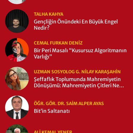
TALHA KAHYA
Gençliğin Önündeki En Büyük Engel
Nedir?
CEMAL FURKAN DENİZ
Bir Peri Masalı “Kusursuz Algoritmanın
Varlığı”
UZMAN SOSYOLOG G. NILAY KARAŞAHİN
Şeffaflık Toplumunda Mahremiyetin
Dönüşümü: Mahremiyetin Çitleri Ne
Zaman Yıkıldı?
ÖĞR. GÖR. DR. SAIM ALPER AYAS
Bit’in Saltanatı
ALI KEMAL YENER