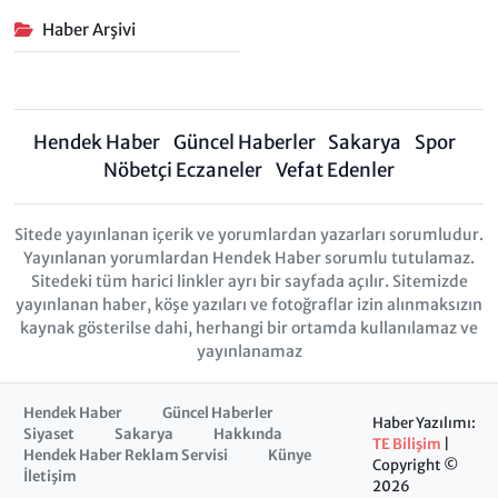
Haber Arşivi
Hendek Haber
Güncel Haberler
Sakarya
Spor
Nöbetçi Eczaneler
Vefat Edenler
Sitede yayınlanan içerik ve yorumlardan yazarları sorumludur.
Yayınlanan yorumlardan Hendek Haber sorumlu tutulamaz.
Sitedeki tüm harici linkler ayrı bir sayfada açılır. Sitemizde
yayınlanan haber, köşe yazıları ve fotoğraflar izin alınmaksızın
kaynak gösterilse dahi, herhangi bir ortamda kullanılamaz ve
yayınlanamaz
Hendek Haber
Güncel Haberler
Haber Yazılımı:
Siyaset
Sakarya
Hakkında
TE Bilişim
|
Hendek Haber Reklam Servisi
Künye
Copyright ©
İletişim
2026