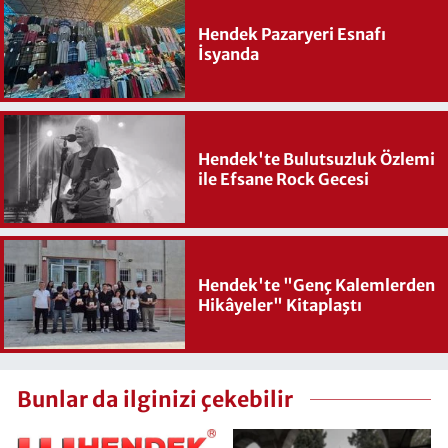
Hendek Pazaryeri Esnafı
İsyanda
Hendek'te Bulutsuzluk Özlemi
ile Efsane Rock Gecesi
Hendek'te "Genç Kalemlerden
Hikâyeler" Kitaplaştı
Bunlar da ilginizi çekebilir