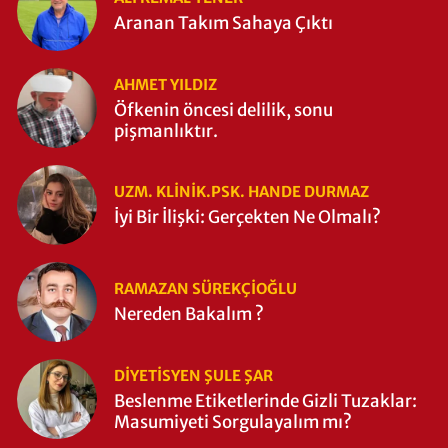
Aranan Takım Sahaya Çıktı
AHMET YILDIZ
Öfkenin öncesi delilik, sonu
pişmanlıktır.
UZM. KLINIK.PSK. HANDE DURMAZ
İyi Bir İlişki: Gerçekten Ne Olmalı?
RAMAZAN SÜREKÇIOĞLU
Nereden Bakalım ?
DIYETISYEN ŞULE ŞAR
Beslenme Etiketlerinde Gizli Tuzaklar:
Masumiyeti Sorgulayalım mı?