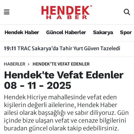
Hendek Haber
Hendek Haber
Sakarya Nöbetçi Eczaneler
Hendek Haber
Güncel Haberler
Sakarya
Spor
Güncel Haberler
Güncel Haberler
Sakarya Hava Durumu
19:11
TRAC Sakarya’da Tahir Yurt Güven Tazeledi
Sakarya
Siyaset
Sakarya Trafik Yoğunluk Haritası
HABERLER
HENDEK'TE VEFAT EDENLER
Spor
Sakarya
Süper Lig Puan Durumu ve Fikstür
Hendek'te Vefat Edenler
08 - 11 - 2025
Nöbetçi Eczaneler
Hakkında
Tüm Manşetler
Hendek Hicriye mahallesinde vefat eden
Vefat Edenler
Hendek Haber Reklam Servisi
Son Dakika Haberleri
kişilerin değerli ailelerine, Hendek Haber
ailesi olarak başsağlığı ve sabır diliyoruz. Gün
Künye
Haber Arşivi
içinde bize ulaşan vefat ve cenaze bilgilerini
buradan güncel olarak takip edebilirsiniz.
İletişim