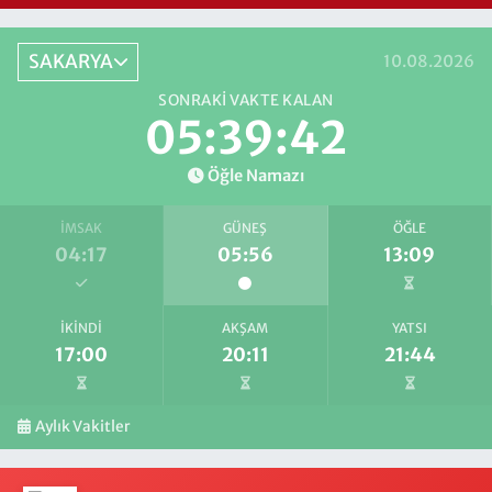
SAKARYA
10.08.2026
SONRAKI VAKTE KALAN
05:39:41
Öğle Namazı
İMSAK
GÜNEŞ
ÖĞLE
04:17
05:56
13:09
İKINDI
AKŞAM
YATSI
17:00
20:11
21:44
Aylık Vakitler