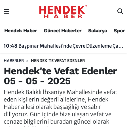
Hendek Haber
Hendek Haber
Sakarya Nöbetçi Eczaneler
Hendek Haber
Güncel Haberler
Sakarya
Spor
Güncel Haberler
Güncel Haberler
Sakarya Hava Durumu
10:48
Başpınar Mahallesi’nde Çevre Düzenleme Çalışmaları Sürüyor
Sakarya
Siyaset
Sakarya Trafik Yoğunluk Haritası
HABERLER
HENDEK'TE VEFAT EDENLER
Spor
Sakarya
Süper Lig Puan Durumu ve Fikstür
Hendek'te Vefat Edenler
05 - 05 - 2025
Nöbetçi Eczaneler
Hakkında
Tüm Manşetler
Hendek Balıklı İhsaniye Mahallesinde vefat
Vefat Edenler
Hendek Haber Reklam Servisi
Son Dakika Haberleri
eden kişilerin değerli ailelerine, Hendek
Haber ailesi olarak başsağlığı ve sabır
Künye
Haber Arşivi
diliyoruz. Gün içinde bize ulaşan vefat ve
cenaze bilgilerini buradan güncel olarak
İletişim