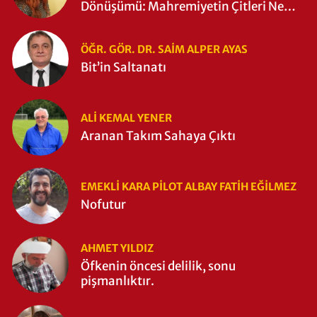
Dönüşümü: Mahremiyetin Çitleri Ne
Zaman Yıkıldı?
ÖĞR. GÖR. DR. SAIM ALPER AYAS
Bit’in Saltanatı
ALI KEMAL YENER
Aranan Takım Sahaya Çıktı
EMEKLI KARA PILOT ALBAY FATIH EĞİLMEZ
Nofutur
AHMET YILDIZ
Öfkenin öncesi delilik, sonu
pişmanlıktır.