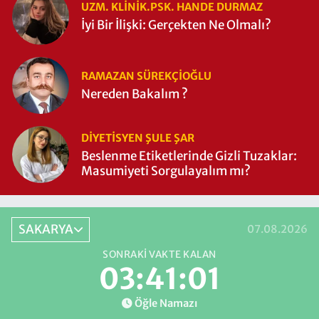
UZM. KLINIK.PSK. HANDE DURMAZ
İyi Bir İlişki: Gerçekten Ne Olmalı?
RAMAZAN SÜREKÇIOĞLU
Nereden Bakalım ?
DIYETISYEN ŞULE ŞAR
Beslenme Etiketlerinde Gizli Tuzaklar:
Masumiyeti Sorgulayalım mı?
SAKARYA
07.08.2026
SONRAKI VAKTE KALAN
03:41:01
Öğle Namazı