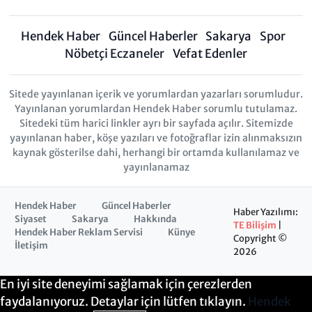
Hendek Haber
Güncel Haberler
Sakarya
Spor
Nöbetçi Eczaneler
Vefat Edenler
Sitede yayınlanan içerik ve yorumlardan yazarları sorumludur.
Yayınlanan yorumlardan Hendek Haber sorumlu tutulamaz.
Sitedeki tüm harici linkler ayrı bir sayfada açılır. Sitemizde
yayınlanan haber, köşe yazıları ve fotoğraflar izin alınmaksızın
kaynak gösterilse dahi, herhangi bir ortamda kullanılamaz ve
yayınlanamaz
Hendek Haber
Güncel Haberler
Haber Yazılımı:
Siyaset
Sakarya
Hakkında
TE Bilişim
|
Hendek Haber Reklam Servisi
Künye
Copyright ©
İletişim
2026
En iyi site deneyimi sağlamak için çerezlerden
faydalanıyoruz. Detaylar için lütfen tıklayın.
Hendek