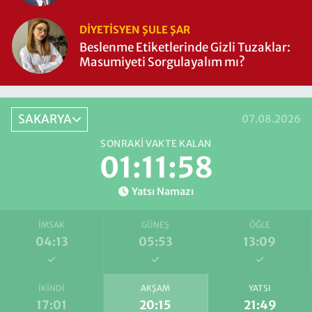
DIYETISYEN ŞULE ŞAR
Beslenme Etiketlerinde Gizli Tuzaklar:
Masumiyeti Sorgulayalım mı?
SAKARYA
07.08.2026
SONRAKI VAKTE KALAN
01:11:58
Yatsı Namazı
İMSAK
GÜNEŞ
ÖĞLE
04:13
05:53
13:09
İKINDI
AKŞAM
YATSI
17:01
20:15
21:49