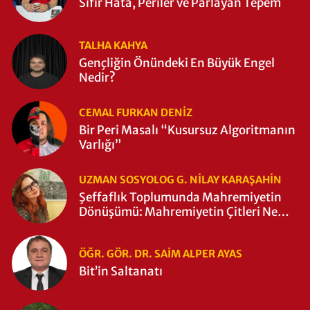
Sıfır Hata, Periler ve Parlayan Tepem
TALHA KAHYA
Gençliğin Önündeki En Büyük Engel
Nedir?
CEMAL FURKAN DENİZ
Bir Peri Masalı “Kusursuz Algoritmanın
Varlığı”
UZMAN SOSYOLOG G. NILAY KARAŞAHİN
Şeffaflık Toplumunda Mahremiyetin
Dönüşümü: Mahremiyetin Çitleri Ne
Zaman Yıkıldı?
ÖĞR. GÖR. DR. SAIM ALPER AYAS
Bit’in Saltanatı