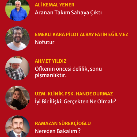
ALI KEMAL YENER
Aranan Takım Sahaya Çıktı
EMEKLI KARA PILOT ALBAY FATIH EĞİLMEZ
Nofutur
AHMET YILDIZ
Öfkenin öncesi delilik, sonu
pişmanlıktır.
UZM. KLINIK.PSK. HANDE DURMAZ
İyi Bir İlişki: Gerçekten Ne Olmalı?
RAMAZAN SÜREKÇIOĞLU
Nereden Bakalım ?