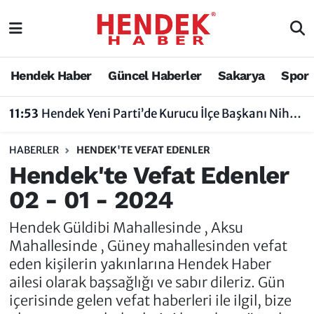
Hendek Haber
Hendek Haber
Sakarya Nöbetçi Eczaneler
Hendek Haber
Güncel Haberler
Sakarya
Spor
Güncel Haberler
Güncel Haberler
Sakarya Hava Durumu
11:53
Hendek Yeni Parti’de Kurucu İlçe Başkanı Nihat Bayraktar Oldu
Sakarya
Siyaset
Sakarya Trafik Yoğunluk Haritası
HABERLER
HENDEK'TE VEFAT EDENLER
Spor
Sakarya
Süper Lig Puan Durumu ve Fikstür
Hendek'te Vefat Edenler
02 - 01 - 2024
Nöbetçi Eczaneler
Hakkında
Tüm Manşetler
Hendek Güldibi Mahallesinde , Aksu
Vefat Edenler
Hendek Haber Reklam Servisi
Son Dakika Haberleri
Mahallesinde , Güney mahallesinden vefat
eden kişilerin yakınlarına Hendek Haber
Künye
Haber Arşivi
ailesi olarak başsağlığı ve sabır dileriz. Gün
içerisinde gelen vefat haberleri ile ilgil, bize
İletişim