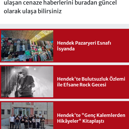
ulaşan cenaze haberlerini buradan güncel
olarak ulaşa bilirsiniz
Hendek Pazaryeri Esnafı
İsyanda
Hendek'te Bulutsuzluk Özlemi
ile Efsane Rock Gecesi
Hendek'te "Genç Kalemlerden
Hikâyeler" Kitaplaştı