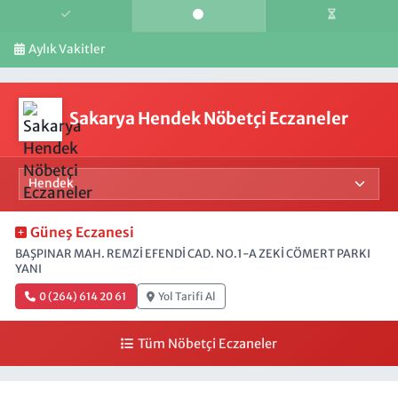
Aylık Vakitler
Sakarya Hendek Nöbetçi Eczaneler
Güneş Eczanesi
BAŞPINAR MAH. REMZİ EFENDİ CAD. NO.1-A ZEKİ CÖMERT PARKI
YANI
0 (264) 614 20 61
Yol Tarifi Al
Tüm Nöbetçi Eczaneler